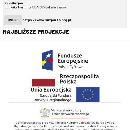
Kino Iluzjon
Ludwika Narbutta 50A, 02-541 Warszawa
https://www.iluzjon.fn.org.pl
ONLINE
NAJBLIŻSZE PROJEKCJE
Dofinansowano ze środków Ministra Kultury i Dziedzictwa Narodowego
„Digitalizacja zasobów kultury, w tym materiałów archiwalnych, zwiększenie
dostępności i poprawa jakości zasobów kultury udostępnianych cyfrowo