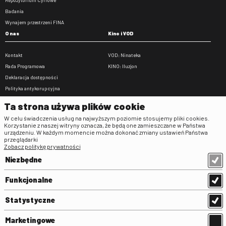
Badania
Wynajem przestrzeni FINA
O nas
Kino i VOD
Kontakt
VOD: Ninateka
Rada Programowa
KINO: Iluzjon
Deklaracja dostępności
Polityka antykorupcyjna
BIP
Ta strona używa plików cookie
Zamówienia publiczne
W celu świadczenia usług na najwyższym poziomie stosujemy pliki cookies.
Praca w FINA
Korzystanie z naszej witryny oznacza, że będą one zamieszczane w Państwa
urządzeniu. W każdym momencie można dokonać zmiany ustawień Państwa
Regulaminy
przeglądarki
Zobacz politykę prywatności
Regulamin strony
Niezbędne
Klauzula informacyjna RODO
Regulamin użytkowania parkingu
Funkcjonalne
Regulamin użytkowania parkingu
podziemnego
Statystyczne
Standardy ochrony małoletnich
Regulamin kina Iluzjon
Marketingowe