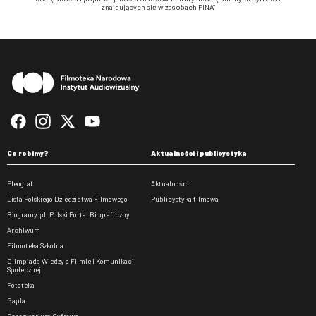
znajdujących się w zasobach FINA”
Stopka
Co robimy?
Aktualności i publicystyka
Pleograf
Aktualności
Lista Polskiego Dziedzictwa Filmowego
Publicystyka filmowa
Biogramy.pl. Polski Portal Biograficzny
Archiwum
Filmoteka Szkolna
Olimpiada Wiedzy o Filmie i Komunikacji
Społecznej
Fototeka
Gapla
Repozytorium Cyfrowe