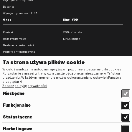
Badania
Wynajem przestrzeni FINA
O nas
Kino i VOD
Kontakt
VOD: Ninateka
Rada Programowa
KINO: Iluzjon
Deklaracja dostępności
Polityka antykorupcyjna
BIP
Ta strona używa plików cookie
Zamówienia publiczne
W celu świadczenia usług na najwyższym poziomie stosujemy pliki cookies.
Praca w FINA
Korzystanie z naszej witryny oznacza, że będą one zamieszczane w Państwa
urządzeniu. W każdym momencie można dokonać zmiany ustawień Państwa
Regulaminy
przeglądarki
Zobacz politykę prywatności
Regulamin strony
Niezbędne
Klauzula informacyjna RODO
Regulamin użytkowania parkingu
Funkcjonalne
Regulamin użytkowania parkingu
podziemnego
Statystyczne
Standardy ochrony małoletnich
Regulamin kina Iluzjon
Marketingowe