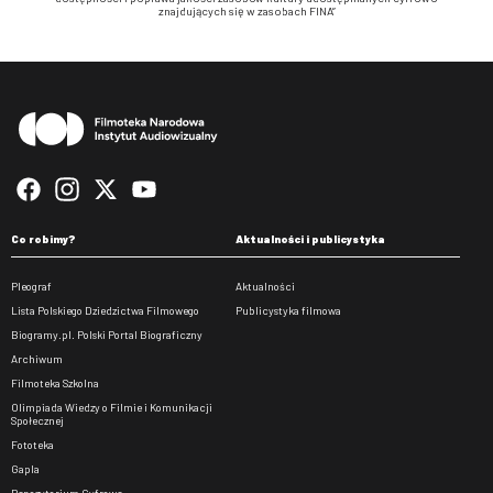
znajdujących się w zasobach FINA”
Stopka
Co robimy?
Aktualności i publicystyka
Pleograf
Aktualności
Lista Polskiego Dziedzictwa Filmowego
Publicystyka filmowa
Biogramy.pl. Polski Portal Biograficzny
Archiwum
Filmoteka Szkolna
Olimpiada Wiedzy o Filmie i Komunikacji
Społecznej
Fototeka
Gapla
Repozytorium Cyfrowe