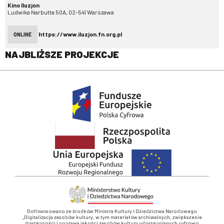
Kino Iluzjon
Ludwika Narbutta 50A, 02-541 Warszawa
https://www.iluzjon.fn.org.pl
ONLINE
NAJBLIŻSZE PROJEKCJE
Dofinansowano ze środków Ministra Kultury i Dziedzictwa Narodowego
„Digitalizacja zasobów kultury, w tym materiałów archiwalnych, zwiększenie
dostępności i poprawa jakości zasobów kultury udostępnianych cyfrowo