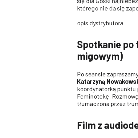
się dla Gośki najniebe
którego nie da się zap
opis dystrybutora
Spotkanie po 
migowym)
Po seansie zapraszamy
Katarzyną Nowakows
koordynatorką punktu
Feminotekę. Rozmowę
tłumaczona przez tłu
Film z audiod