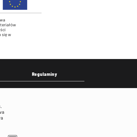
twa
ateriałów
ści
 się w
Regulaminy
eka
Regulamin strony
on
Klauzula informacyjna RODO
.
Regulamin użytkowania
wa
parkingu
wa
Regulamin użytkowania
parkingu podziemnego