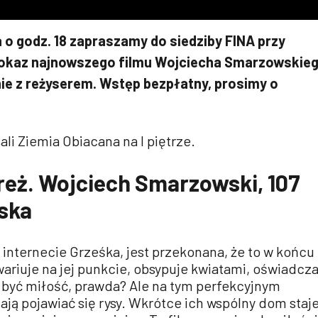
 o godz. 18 zapraszamy do siedziby FINA przy
pokaz najnowszego filmu Wojciecha Smarzowskie
ie z reżyserem. Wstęp bezpłatny, prosimy o
li Ziemia Obiacana na I piętrze.
reż. Wojciech Smarzowski, 107
lska
internecie Grześka, jest przekonana, że to w końcu
ariuje na jej punkcie, obsypuje kwiatami, oświadcz
 być miłość, prawda? Ale na tym perfekcyjnym
ją pojawiać się rysy. Wkrótce ich wspólny dom staj