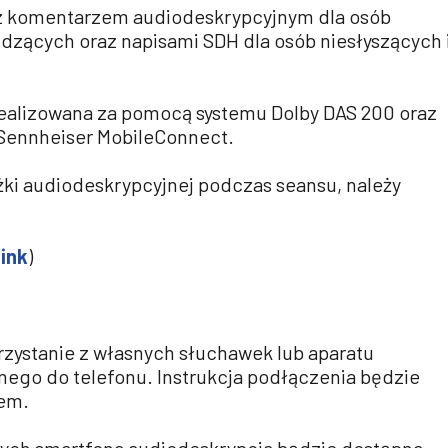
 z komentarzem audiodeskrypcyjnym dla osób
dzących oraz napisami SDH dla osób niesłyszących 
realizowana za pomocą systemu Dolby DAS 200 oraz
 Sennheiser MobileConnect.
żki audiodeskrypcyjnej podczas seansu, należy
link
)
rzystanie z własnych słuchawek lub aparatu
go do telefonu. Instrukcja podłączenia będzie
em.
cych smartfona audiodeskrypcja będzie dostępna