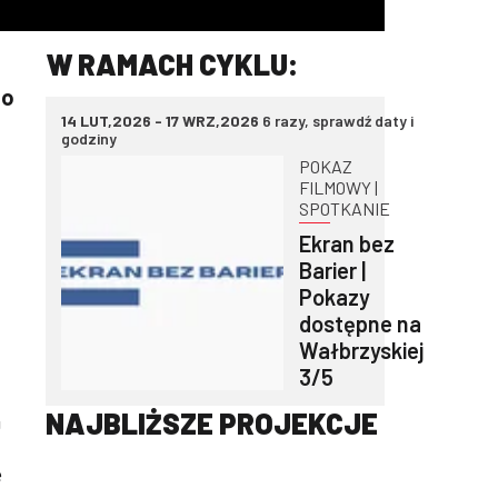
W RAMACH CYKLU:
go
14 LUT,2026 - 17 WRZ,2026
6 razy, sprawdź daty i
godziny
POKAZ
FILMOWY |
SPOTKANIE
Ekran bez
Barier |
Pokazy
dostępne na
Wałbrzyskiej
3/5
NAJBLIŻSZE PROJEKCJE
a
e