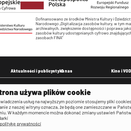
Dofinansowano ze środków Ministra Kultury i Dziedzic
Narodowego „Digitalizacja zasobów kultury, w tym m
archiwalnych, zwiększenie dostępności i poprawa jako
zasobów kultury udostępnianych cyfrowo znajdujących
zasobach FINA”
Aktualności i publicystyka
O nas
Kino i VOD
Aktualności
Kontakt
VOD: Ninat
trona używa plików cookie
zictwa
Publicystyka filmowa
Rada Programowa
KINO: Iluzj
świadczenia usług na najwyższym poziomie stosujemy pliki cookies
Deklaracja dostępności
anie z naszej witryny oznacza, że będą one zamieszczane w Państ
rtal
niu. W każdym momencie można dokonać zmiany ustawień Państ
Polityka antykorupcyjna
darki
politykę prywatności
BIP