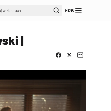
MENU
ski |