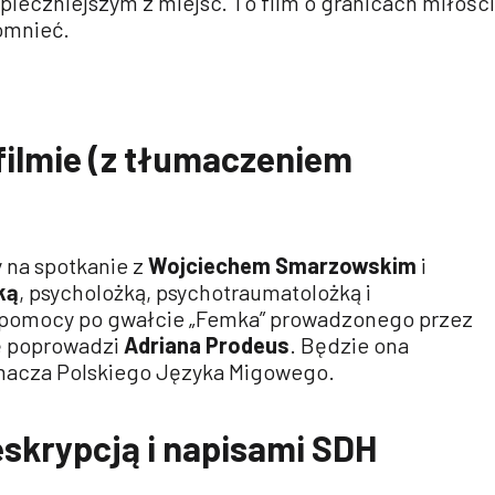
zpieczniejszym z miejsc. To film o granicach miłości
omnieć.
filmie (z tłumaczeniem
 na spotkanie z
Wojciechem Smarzowskim
i
ką
, psycholożką, psychotraumatolożką i
 pomocy po gwałcie „Femka” prowadzonego przez
 poprowadzi
Adriana Prodeus
. Będzie ona
macza Polskiego Języka Migowego.
eskrypcją i napisami SDH