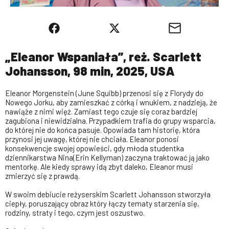
„Eleanor Wspaniała”, reż. Scarlett
Johansson, 98 min, 2025, USA
Eleanor Morgenstein (June Squibb) przenosi się z Florydy do
Nowego Jorku, aby zamieszkać z córką i wnukiem, z nadzieją, że
nawiąże z nimi więź. Zamiast tego czuje się coraz bardziej
zagubiona i niewidzialna. Przypadkiem trafia do grupy wsparcia,
do której nie do końca pasuje. Opowiada tam historię, która
przynosi jej uwagę, której nie chciała. Eleanor ponosi
konsekwencje swojej opowieści, gdy młoda studentka
dziennikarstwa Nina(Erin Kellyman) zaczyna traktować ją jako
mentorkę. Ale kiedy sprawy idą zbyt daleko, Eleanor musi
zmierzyć się z prawdą.
W swoim debiucie reżyserskim Scarlett Johansson stworzyła
ciepły, poruszający obraz który łączy tematy starzenia się,
rodziny, straty i tego, czym jest oszustwo.