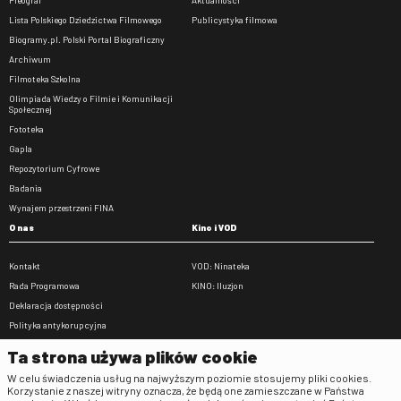
Pleograf
Aktualności
Lista Polskiego Dziedzictwa Filmowego
Publicystyka filmowa
Biogramy.pl. Polski Portal Biograficzny
Archiwum
Filmoteka Szkolna
Olimpiada Wiedzy o Filmie i Komunikacji
Społecznej
Fototeka
Gapla
Repozytorium Cyfrowe
Badania
Wynajem przestrzeni FINA
O nas
Kino i VOD
Kontakt
VOD: Ninateka
Rada Programowa
KINO: Iluzjon
Deklaracja dostępności
Polityka antykorupcyjna
BIP
Ta strona używa plików cookie
Zamówienia publiczne
W celu świadczenia usług na najwyższym poziomie stosujemy pliki cookies.
Praca w FINA
Korzystanie z naszej witryny oznacza, że będą one zamieszczane w Państwa