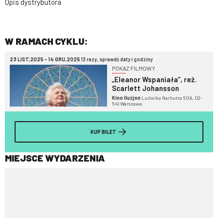
Opis dystrybutora
W RAMACH CYKLU:
23 LIST,2025 - 14 GRU,2025
13 razy, sprawdź daty i godziny
POKAZ FILMOWY
„Eleanor Wspaniała”, reż.
Scarlett Johansson
Kino Iluzjon
Ludwika Narbutta 50A, 02-
541 Warszawa
KUP BILET
MIEJSCE WYDARZENIA