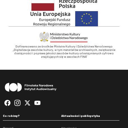
Dofinansowano ze środków Ministra Kultury i Dziedzictwa Narodowego
„Digitalizacja zasobów kultury, w tym materiałów archiwalnych, zwiększenie
dostępności i poprawa jakości zasobów kultury udostępnianych cyfrowo
znajdujących się w zasobach FINA”
Stopka
Co robimy?
Aktualności i publicystyka