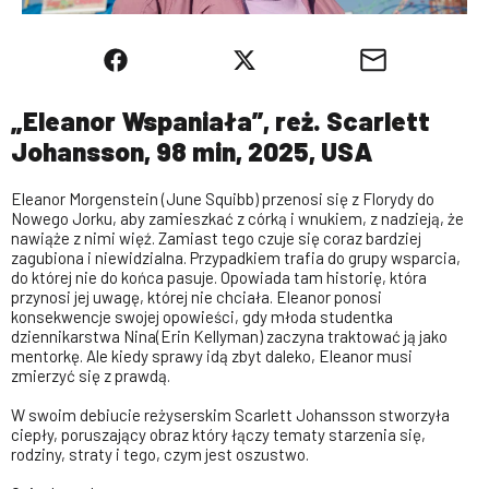
„Eleanor Wspaniała”, reż. Scarlett
Johansson, 98 min, 2025, USA
Eleanor Morgenstein (June Squibb) przenosi się z Florydy do
Nowego Jorku, aby zamieszkać z córką i wnukiem, z nadzieją, że
nawiąże z nimi więź. Zamiast tego czuje się coraz bardziej
zagubiona i niewidzialna. Przypadkiem trafia do grupy wsparcia,
do której nie do końca pasuje. Opowiada tam historię, która
przynosi jej uwagę, której nie chciała. Eleanor ponosi
konsekwencje swojej opowieści, gdy młoda studentka
dziennikarstwa Nina(Erin Kellyman) zaczyna traktować ją jako
mentorkę. Ale kiedy sprawy idą zbyt daleko, Eleanor musi
zmierzyć się z prawdą.
W swoim debiucie reżyserskim Scarlett Johansson stworzyła
ciepły, poruszający obraz który łączy tematy starzenia się,
rodziny, straty i tego, czym jest oszustwo.