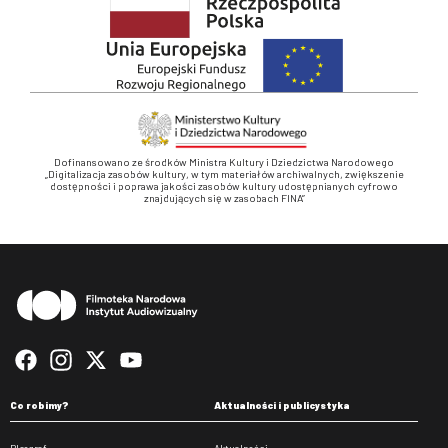
Dofinansowano ze środków Ministra Kultury i Dziedzictwa Narodowego
„Digitalizacja zasobów kultury, w tym materiałów archiwalnych, zwiększenie
dostępności i poprawa jakości zasobów kultury udostępnianych cyfrowo
znajdujących się w zasobach FINA”
Stopka
Co robimy?
Aktualności i publicystyka