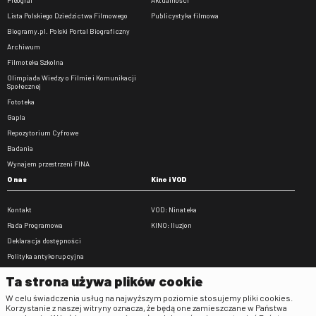
Pleograf
Aktualności
Lista Polskiego Dziedzictwa Filmowego
Publicystyka filmowa
Biogramy.pl. Polski Portal Biograficzny
Archiwum
Filmoteka Szkolna
Olimpiada Wiedzy o Filmie i Komunikacji
Społecznej
Fototeka
Gapla
Repozytorium Cyfrowe
Badania
Wynajem przestrzeni FINA
O nas
Kino i VOD
Kontakt
VOD: Ninateka
Rada Programowa
KINO: Iluzjon
Deklaracja dostępności
Polityka antykorupcyjna
BIP
Ta strona używa plików cookie
Zamówienia publiczne
W celu świadczenia usług na najwyższym poziomie stosujemy pliki cookies.
Praca w FINA
Korzystanie z naszej witryny oznacza, że będą one zamieszczane w Państwa