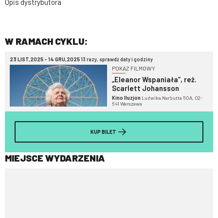
Opis dystrybutora
W RAMACH CYKLU:
23 LIST,2025 - 14 GRU,2025
13 razy, sprawdź daty i godziny
POKAZ FILMOWY
„Eleanor Wspaniała”, reż.
Scarlett Johansson
Kino Iluzjon
Ludwika Narbutta 50A, 02-
541 Warszawa
KUP BILET
MIEJSCE WYDARZENIA