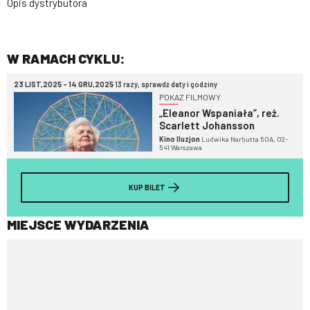
Opis dystrybutora
W RAMACH CYKLU:
23 LIST,2025 - 14 GRU,2025
13 razy, sprawdź daty i godziny
POKAZ FILMOWY
„Eleanor Wspaniała”, reż.
Scarlett Johansson
Kino Iluzjon
Ludwika Narbutta 50A, 02-
541 Warszawa
KUP BILET
MIEJSCE WYDARZENIA