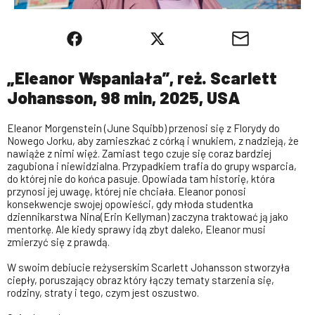
„Eleanor Wspaniała”, reż. Scarlett
Johansson, 98 min, 2025, USA
Eleanor Morgenstein (June Squibb) przenosi się z Florydy do
Nowego Jorku, aby zamieszkać z córką i wnukiem, z nadzieją, że
nawiąże z nimi więź. Zamiast tego czuje się coraz bardziej
zagubiona i niewidzialna. Przypadkiem trafia do grupy wsparcia,
do której nie do końca pasuje. Opowiada tam historię, która
przynosi jej uwagę, której nie chciała. Eleanor ponosi
konsekwencje swojej opowieści, gdy młoda studentka
dziennikarstwa Nina(Erin Kellyman) zaczyna traktować ją jako
mentorkę. Ale kiedy sprawy idą zbyt daleko, Eleanor musi
zmierzyć się z prawdą.
W swoim debiucie reżyserskim Scarlett Johansson stworzyła
ciepły, poruszający obraz który łączy tematy starzenia się,
rodziny, straty i tego, czym jest oszustwo.