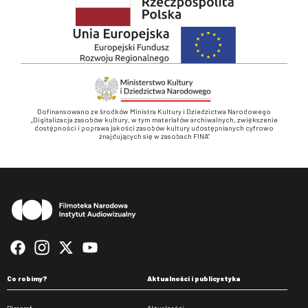
Dofinansowano ze środków Ministra Kultury i Dziedzictwa Narodowego
„Digitalizacja zasobów kultury, w tym materiałów archiwalnych, zwiększenie
dostępności i poprawa jakości zasobów kultury udostępnianych cyfrowo
znajdujących się w zasobach FINA”
Stopka
Co robimy?
Aktualności i publicystyka