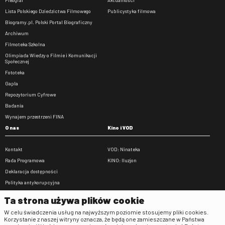
Pleograf
Aktualności
Lista Polskiego Dziedzictwa Filmowego
Publicystyka filmowa
Biogramy.pl. Polski Portal Biograficzny
Archiwum
Filmoteka Szkolna
Olimpiada Wiedzy o Filmie i Komunikacji
Społecznej
Fototeka
Gapla
Repozytorium Cyfrowe
Badania
Wynajem przestrzeni FINA
O nas
Kino i VOD
Kontakt
VOD: Ninateka
Rada Programowa
KINO: Iluzjon
Deklaracja dostępności
Polityka antykorupcyjna
BIP
Ta strona używa plików cookie
Zamówienia publiczne
W celu świadczenia usług na najwyższym poziomie stosujemy pliki cookies.
Praca w FINA
Korzystanie z naszej witryny oznacza, że będą one zamieszczane w Państwa