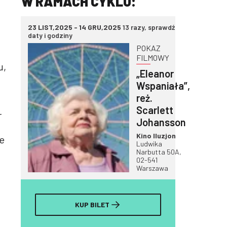
W RAMACH CYKLU:
23 LIST,2025 - 14 GRU,2025
13 razy, sprawdź
daty i godziny
POKAZ
FILMOWY
u,
„Eleanor
Wspaniała”,
reż.
Scarlett
r
Johansson
Kino Iluzjon
le
Ludwika
Narbutta 50A,
02-541
Warszawa
KUP BILET