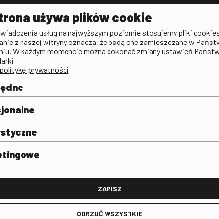
Aktualności
Kontakt
VOD: Ninat
trona używa plików cookie
zictwa
Publicystyka filmowa
Rada Programowa
KINO: Iluzj
świadczenia usług na najwyższym poziomie stosujemy pliki cookies
Deklaracja dostępności
anie z naszej witryny oznacza, że będą one zamieszczane w Państ
rtal
niu. W każdym momencie można dokonać zmiany ustawień Państ
Polityka antykorupcyjna
darki
politykę prywatności
BIP
Zamówienia publiczne
będne
Praca w FINA
mie i
j
jonalne
ystyczne
etingowe
FINA
ZAPISZ
ODRZUĆ WSZYSTKIE