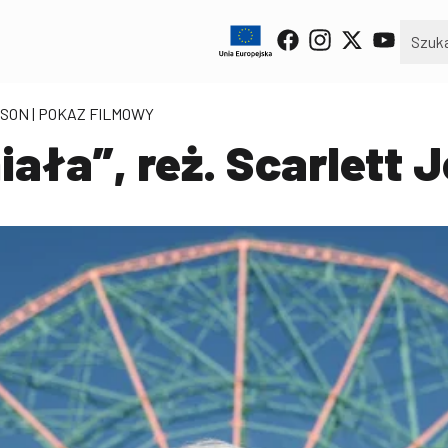
SSON
| POKAZ FILMOWY
ała”, reż. Scarlett