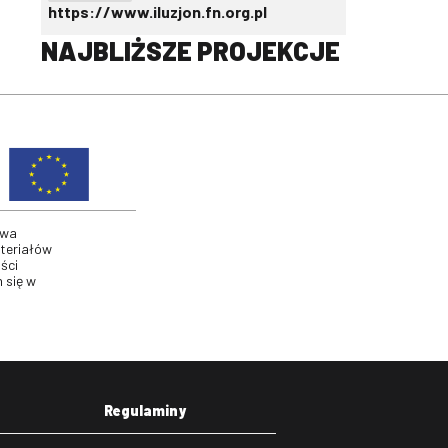
https://www.iluzjon.fn.org.pl
NAJBLIŻSZE PROJEKCJE
twa
ateriałów
ści
 się w
Regulaminy