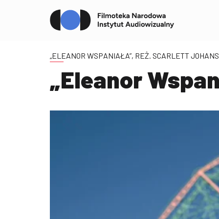
„ELEANOR WSPANIAŁA”, REŻ. SCARLETT JOHAN
„Eleanor Wspani