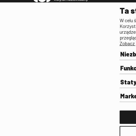
Pleograf
Ta s
Lista Polskiego Dzied
W celu 
Filmowego
Korzyst
Biogramy.pl. Polski Po
urządze
Biograficzny
przeglą
Zobacz 
Archiwum
Filmoteka Szkolna
Niez
Olimpiada Wiedzy o Fil
Komunikacji Społeczne
Funkc
Fototeka
Stat
Gapla
Repozytorium Cyfrowe
Mark
Badania
Wynajem przestrzeni 