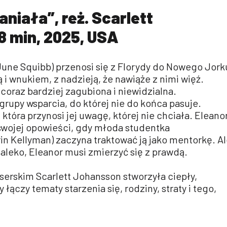
niała”, reż. Scarlett
8 min, 2025, USA
June Squibb) przenosi się z Florydy do Nowego Jork
 i wnukiem, z nadzieją, że nawiąże z nimi więź.
 coraz bardziej zagubiona i niewidzialna.
grupy wsparcia, do której nie do końca pasuje.
która przynosi jej uwagę, której nie chciała. Eleano
wojej opowieści, gdy młoda studentka
in Kellyman) zaczyna traktować ją jako mentorkę. A
daleko, Eleanor musi zmierzyć się z prawdą.
serskim Scarlett Johansson stworzyła ciepły,
 łączy tematy starzenia się, rodziny, straty i tego,