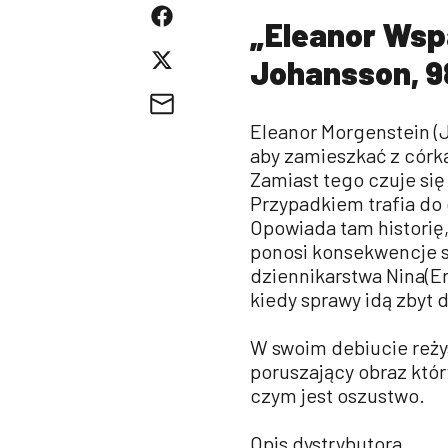
„Eleanor Wspa
Johansson, 9
Eleanor Morgenstein (
aby zamieszkać z córką
Zamiast tego czuje się
Przypadkiem trafia do 
Opowiada tam historię, 
ponosi konsekwencje s
dziennikarstwa Nina(Er
kiedy sprawy idą zbyt 
W swoim debiucie reży
poruszający obraz który
czym jest oszustwo.
Opis dystrybutora