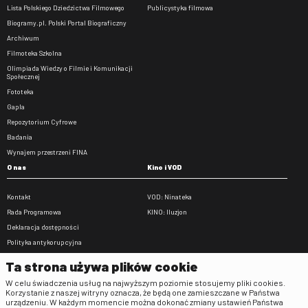
Lista Polskiego Dziedzictwa Filmowego
Publicystyka filmowa
Biogramy.pl. Polski Portal Biograficzny
Archiwum
Filmoteka Szkolna
Olimpiada Wiedzy o Filmie i Komunikacji
Społecznej
Fototeka
Gapla
Repozytorium Cyfrowe
Badania
Wynajem przestrzeni FINA
O nas
Kino i VOD
Kontakt
VOD: Ninateka
Rada Programowa
KINO: Iluzjon
Deklaracja dostępności
Polityka antykorupcyjna
BIP
Ta strona używa plików cookie
Zamówienia publiczne
W celu świadczenia usług na najwyższym poziomie stosujemy pliki cookies.
Praca w FINA
Korzystanie z naszej witryny oznacza, że będą one zamieszczane w Państwa
urządzeniu. W każdym momencie można dokonać zmiany ustawień Państwa
Regulaminy