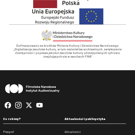
Dofinansowano ze środków Ministra Kultury i Dziedzictwa Narodowego
„Digitalizacja zasobów kultury, w tym materiałów archiwalnych, zwiększenie
dostępności i poprawa jakości zasobów kultury udostępnianych cyfrowo
znajdujących się w zasobach FINA”
Stopka
Co robimy?
Aktualności i publicystyka
Pleograf
Aktualności