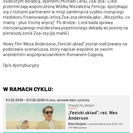
osobistym doradcą, Bjornem (Michael Cera), Zsa-zsa i Liesl
przemierzają współczesną Wielką Niezależną Fenicję, spotykając
się z różnymi partnerami w misji zamknięcia szybko rosnącego
niedoboru finansowego, którą Zsa-zsa określa jako: „Wszystko, co
mamy - plus trochę więcej”. Po drodze: Liesl bada sprawę
nierozwiązanego morderstwa popełnionego dekadę wcześniej na
pierwszej żonie Zsa-zsy (jej matki).
Nowy film Wesa Andersona „Fenicki układ" został realizowany na
podstawie scenariusza, który napisał wspólnie ze swoim
wieloletnim współpracownikiem Romanem Coppolą.
Opis dystrybucyjny
W RAMACH CYKLU:
6 CZE,2025 - 21 CZE,2025
14 razy, sprawdź daty i godziny
POKAZ FILMOWY
„Fenicki układ”, reż. Wes
Anderson
Kino Iluzjon
Ludwika Narbutta 50A, 02-
541 Warszawa