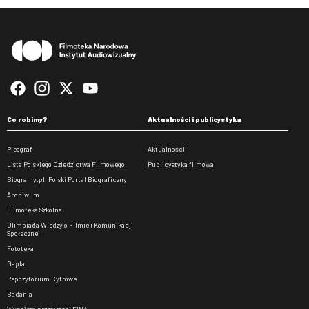
Stopka
Co robimy?
Aktualności i publicystyka
Pleograf
Aktualności
Lista Polskiego Dziedzictwa Filmowego
Publicystyka filmowa
Biogramy.pl. Polski Portal Biograficzny
Archiwum
Filmoteka Szkolna
Olimpiada Wiedzy o Filmie i Komunikacji
Społecznej
Fototeka
Gapla
Repozytorium Cyfrowe
Badania
Wynajem przestrzeni FINA