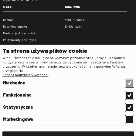
O nas
Kino i VOD
Kontakt
VOD: Ninateka
Rada Programowa
KINO: Iluzjon
Deklaracja dostępności
Polityka antykorupcyjna
BIP
Ta strona używa plików cookie
Zamówienia publiczne
W celu świadczenia usług na najwyższym poziomie stosujemy pliki cookies.
Praca w FINA
Korzystanie z naszej witryny oznacza, że będą one zamieszczane w Państwa
urządzeniu. W każdym momencie można dokonać zmiany ustawień Państwa
Regulaminy
przeglądarki
Zobacz politykę prywatności
Regulamin strony
Niezbędne
Klauzula informacyjna RODO
Regulamin użytkowania parkingu
Funkcjonalne
Regulamin użytkowania parkingu
podziemnego
Statystyczne
Standardy ochrony małoletnich
Regulamin kina Iluzjon
Marketingowe
Regulamin udziału w wydarzeniach
plenerowych na Dziedzińcu FINA
Regulamin dziedzińca