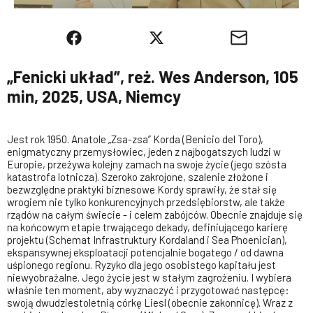
„Fenicki układ”, reż. Wes Anderson, 105
min, 2025, USA, Niemcy
Jest rok 1950. Anatole „Zsa-zsa” Korda (Benicio del Toro),
enigmatyczny przemysłowiec, jeden z najbogatszych ludzi w
Europie, przeżywa kolejny zamach na swoje życie (jego szósta
katastrofa lotnicza). Szeroko zakrojone, szalenie złożone i
bezwzględne praktyki biznesowe Kordy sprawiły, że stał się
wrogiem nie tylko konkurencyjnych przedsiębiorstw, ale także
rządów na całym świecie - i celem zabójców. Obecnie znajduje się
na końcowym etapie trwającego dekady, definiującego karierę
projektu (Schemat Infrastruktury Kordaland i Sea Phoenician),
ekspansywnej eksploatacji potencjalnie bogatego / od dawna
uśpionego regionu. Ryzyko dla jego osobistego kapitału jest
niewyobrażalne. Jego życie jest w stałym zagrożeniu. I wybiera
właśnie ten moment, aby wyznaczyć i przygotować następcę:
swoją dwudziestoletnią córkę Liesl (obecnie zakonnicę). Wraz z