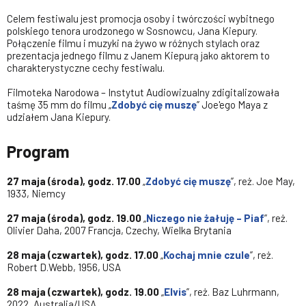
Celem festiwalu jest promocja osoby i twórczości wybitnego
polskiego tenora urodzonego w Sosnowcu, Jana Kiepury.
Połączenie filmu i muzyki na żywo w różnych stylach oraz
prezentacja jednego filmu z Janem Kiepurą jako aktorem to
charakterystyczne cechy festiwalu.
Filmoteka Narodowa – Instytut Audiowizualny zdigitalizowała
taśmę 35 mm do filmu „
Zdobyć cię muszę
” Joe'ego Maya z
udziałem Jana Kiepury.
Program
27 maja (środa), godz. 17.00
„
Zdobyć cię muszę
”, reż. Joe May,
1933, Niemcy
27 maja (środa), godz. 19.00
„
Niczego nie żałuję – Piaf
”, reż.
Olivier Daha, 2007 Francja, Czechy, Wielka Brytania
28 maja (czwartek), godz. 17.00
„
Kochaj mnie czule
”, reż.
Robert D.Webb, 1956, USA
28 maja (czwartek), godz. 19.00
„
Elvis
”, reż. Baz Luhrmann,
2022, Australia/USA