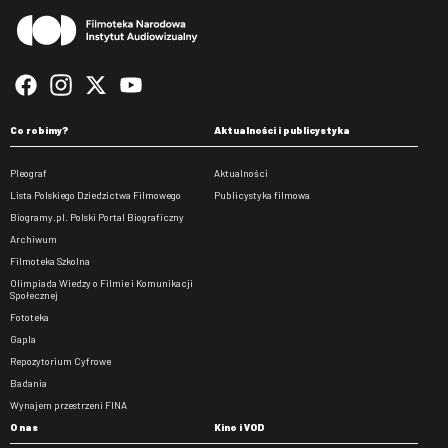
Co robimy?
Aktualności i publicystyka
Pleograf
Aktualności
Lista Polskiego Dziedzictwa Filmowego
Publicystyka filmowa
Biogramy.pl. Polski Portal Biograficzny
Archiwum
Filmoteka Szkolna
Olimpiada Wiedzy o Filmie i Komunikacji
Społecznej
Fototeka
Gapla
Repozytorium Cyfrowe
Badania
Wynajem przestrzeni FINA
O nas
Kino i VOD