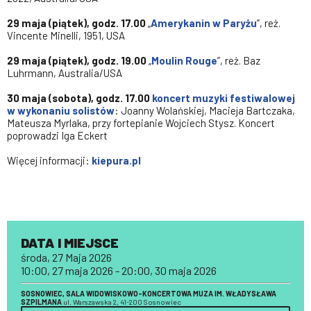
29 maja (piątek), godz. 17.00
„
Amerykanin w Paryżu
”, reż.
Vincente Minelli, 1951, USA
29 maja (piątek), godz. 19.00
„
Moulin Rouge
”, reż. Baz
Luhrmann, Australia/USA
30 maja (sobota), godz. 17.00
koncert muzyki festiwalowej
w wykonaniu solistów
: Joanny Wolańskiej, Macieja Bartczaka,
Mateusza Myrlaka, przy fortepianie Wojciech Stysz. Koncert
poprowadzi Iga Eckert
Więcej informacji:
kiepura.pl
DATA I MIEJSCE
środa, 27 Maja 2026
10:00, 27 maja 2026 - 20:00, 30 maja 2026
SOSNOWIEC, SALA WIDOWISKOWO-KONCERTOWA MUZA IM. WŁADYSŁAWA
SZPILMANA
ul. Warszawska 2, 41-200 Sosnowiec