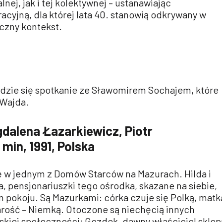
lnej, jak i tej kolektywnej – ustanawiając
cyjną, dla której lata 40. stanowią odkrywany w
czny kontekst.
zie się spotkanie ze Sławomirem Sochajem, które
 Wajda.
gdalena Łazarkiewicz, Piotr
 min, 1991, Polska
ię w jednym z Domów Starców na Mazurach. Hilda i
a, pensjonariuszki tego ośrodka, skazane na siebie,
 pokoju. Są Mazurkami: córka czuje się Polką, matk
arość – Niemką. Otoczone są niechęcią innych
skiej społeczności: Gozdek, dawny właściciel skle