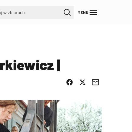
MENU
kiewicz |