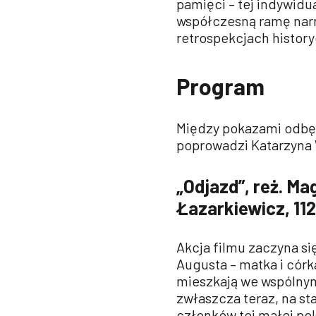
pamięci – tej indywidua
współczesną ramę narra
retrospekcjach history
Program
Między pokazami odbęd
poprowadzi Katarzyna
„Odjazd”, reż. Ma
Łazarkiewicz, 112
Akcja filmu zaczyna s
Augusta – matka i córk
mieszkają we wspólnym
zwłaszcza teraz, na st
członków tej małej pol