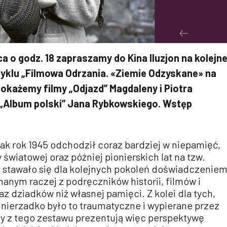
 o godz. 18 zapraszamy do Kina Iluzjon na kolejn
yklu „Filmowa Odrzania. «Ziemie Odzyskane» na
okażemy filmy „Odjazd” Magdaleny i Piotra
„Album polski” Jana Rybkowskiego. Wstęp
jak rok 1945 odchodził coraz bardziej w niepamięć,
 światowej oraz później pionierskich lat na tzw.
stawało się dla kolejnych pokoleń doświadczenie
nym raczej z podręczników historii, filmów i
z dziadków niż własnej pamięci. Z kolei dla tych,
i, nierzadko było to traumatyczne i wypierane przez
my z tego zestawu prezentują więc perspektywę