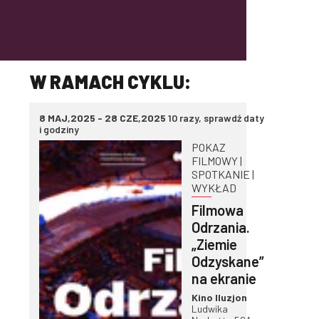
W RAMACH CYKLU:
e
8 MAJ,2025 - 28 CZE,2025
10 razy, sprawdź daty
i godziny
POKAZ
FILMOWY |
SPOTKANIE |
WYKŁAD
Filmowa
Odrzania.
m
„Ziemie
Odzyskane”
na ekranie
Kino Iluzjon
Ludwika