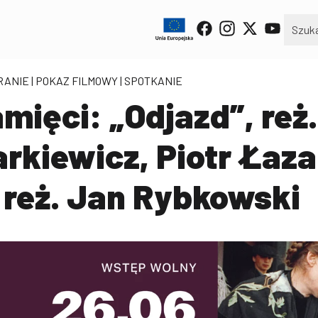
RANIE
| POKAZ FILMOWY | SPOTKANIE
ięci: „Odjazd”, reż.
kiewicz, Piotr Łazar
 reż. Jan Rybkowski