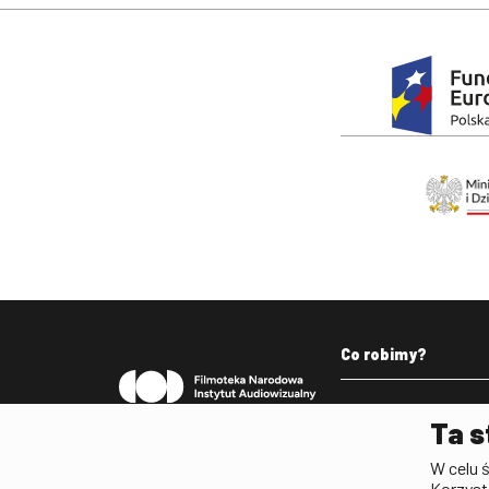
Stopka
Co robimy?
Pleograf
Ta s
Lista Polskiego Dzied
W celu 
Filmowego
Korzyst