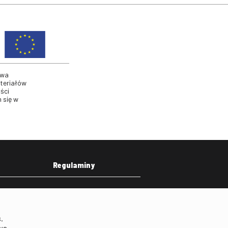
twa
ateriałów
ści
 się w
Regulaminy
eka
Regulamin strony
on
Klauzula informacyjna RODO
.
Regulamin użytkowania
wa