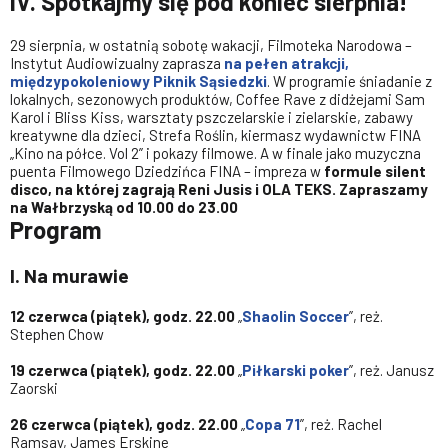
IV. Spotkajmy się pod koniec sierpnia!
29 sierpnia, w ostatnią sobotę wakacji, Filmoteka Narodowa –
Instytut Audiowizualny zaprasza
na pełen atrakcji,
międzypokoleniowy Piknik Sąsiedzki
. W programie śniadanie z
lokalnych, sezonowych produktów, Coffee Rave z didżejami Sam
Karol i Bliss Kiss, warsztaty pszczelarskie i zielarskie, zabawy
kreatywne dla dzieci, Strefa Roślin, kiermasz wydawnictw FINA
„Kino na półce. Vol 2” i pokazy filmowe. A w finale jako muzyczna
puenta Filmowego Dziedzińca FINA – impreza w
formule silent
disco, na której zagrają Reni Jusis i OLA TEKS. Zapraszamy
na Wałbrzyską od 10.00 do 23.00
Program
I.
Na murawie
12 czerwca (piątek), godz. 22.00
„
Shaolin Soccer
”, reż.
Stephen Chow
19
czerwca (piątek), godz. 22.00
„
Piłkarski poker
”, reż. Janusz
Zaorski
26 czerwca (piątek), godz. 22.00
„
Copa 71
”, reż. Rachel
Ramsay, James Erskine