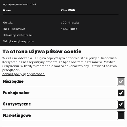
Wynajem przestrzeni FINA
O nas
Kino i VOD
Kontakt
VOD: Ninateka
Rada Programowa
KINO: Iluzjon
Deklaracja dostępności
Polityka antykorupcyjna
BIP
Ta strona używa plików cookie
Zamówienia publiczne
W celu świadczenia usług na najwyższym poziomie stosujemy pliki cookies.
Praca w FINA
Korzystanie z naszej witryny oznacza, że będą one zamieszczane w Państwa
urządzeniu. W każdym momencie można dokonać zmiany ustawień Państwa
Regulaminy
przeglądarki
Zobacz politykę prywatności
Regulamin strony
Niezbędne
Klauzula informacyjna RODO
Regulamin użytkowania parkingu
Funkcjonalne
Regulamin użytkowania parkingu
podziemnego
Statystyczne
Standardy ochrony małoletnich
Regulamin kina Iluzjon
Marketingowe
Regulamin udziału w wydarzeniach
plenerowych na Dziedzińcu FINA