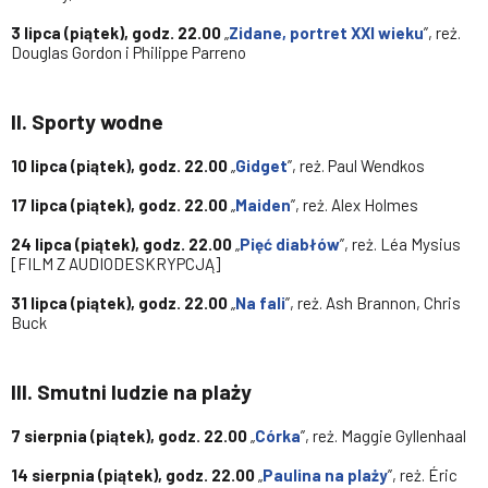
3 lipca (piątek), godz. 22.00
„
Zidane, portret XXI wieku
”, reż.
Douglas Gordon i Philippe Parreno
II.
Sporty wodne
10 lipca (piątek), godz. 22.00
„
Gidget
”, reż. Paul Wendkos
17 lipca (piątek), godz. 22.00
„
Maiden
”, reż. Alex Holmes
24 lipca (piątek), godz. 22.00
„
Pięć diabłów
”, reż. Léa Mysius
[FILM Z AUDIODESKRYPCJĄ]
31 lipca (piątek), godz. 22.00
„
Na fali
”, reż. Ash Brannon, Chris
Buck
III.
Smutni ludzie na plaży
7 sierpnia (piątek), godz. 22.00
„
Córka
”, reż. Maggie Gyllenhaal
14 sierpnia (piątek), godz. 22.00
„
Paulina na plaży
”, reż. Éric