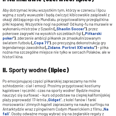
Aby dotrzymać kroku wszystkim tym, którzy w czerwcu i lipcu
wyjmą z szafy wuwuzele i będą ćwiczyć kibicowskie zaśpiewki z
okazji zbliżającego się Mundialu, przygotowaliśmy przegląd kina
piłki kopanej. Wszystkie nogi na pokład! Od kung-fu na murawie w
wykonaniu mistrzów z Szaolin
(„
Shaolin Soccer
”)
, przez
pokerowe zagrywki na wysokich szczeblach ligi
(„
Piłkarski
poker
”)
, zderzenie ambicji piłkarek ze zmaskulinizowanym
światem futbolu
(„
Copa 71
”)
, po precyzyjną dekonstrukcję gry
legendarnego zawodnika
(„
Zidane. Portret XXI wieku
”)
– piłka
nożna ma szczególne miejsce nie tylko w sercach Polaków, ale w
historii kina.
II.
Sporty wodne
(lipiec)
Po emocjonującej części piłkarskiej zapraszamy na miłe
schłodzenie: ciał i emocji. Prosimy przygotować kostiumy
kąpielowe i ręczniki: czas na sporty wodne! Będzie można
nauczyć się surfować – kurs od podstaw na ciepłej kalifornijskiej
plaży poprowadzi 17-letnia „
Gidget
”, z kolei fanów i fanki
morsowania i zimnych kąpieli zapraszamy na naukę surfingu na
Antarktydzie wraz z pingwinem Codym Maverickiem z filmu „
Na
fali
”. Osoby odważne mogą wybrać się na żeglarskie regaty z