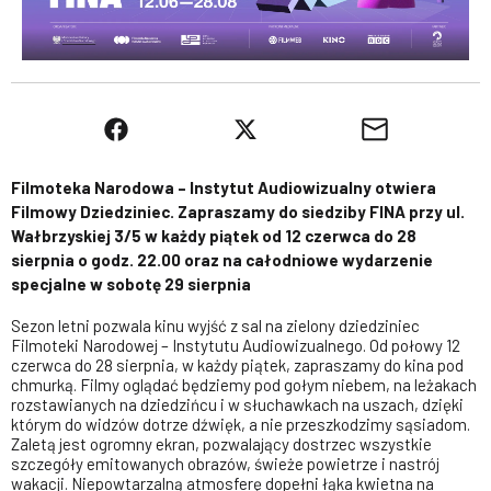
Filmoteka Narodowa – Instytut Audiowizualny otwiera
Filmowy Dziedziniec. Zapraszamy do siedziby FINA przy ul.
Wałbrzyskiej 3/5 w każdy piątek od 12 czerwca do 28
sierpnia o godz. 22.00 oraz na całodniowe wydarzenie
specjalne w sobotę 29 sierpnia
Sezon letni pozwala kinu wyjść z sal na zielony dziedziniec
Filmoteki Narodowej – Instytutu Audiowizualnego. Od połowy 12
czerwca do 28 sierpnia, w każdy piątek, zapraszamy do kina pod
chmurką. Filmy oglądać będziemy pod gołym niebem, na leżakach
rozstawianych na dziedzińcu i w słuchawkach na uszach, dzięki
którym do widzów dotrze dźwięk, a nie przeszkodzimy sąsiadom.
Zaletą jest ogromny ekran, pozwalający dostrzec wszystkie
szczegóły emitowanych obrazów, świeże powietrze i nastrój
wakacji. Niepowtarzalną atmosferę dopełni łąka kwietna na