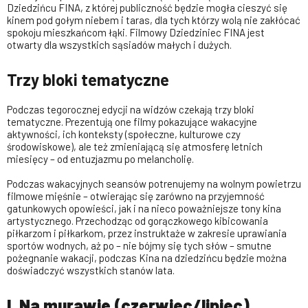
Dziedzińcu FINA, z której publiczność będzie mogła cieszyć się
kinem pod gołym niebem i taras, dla tych którzy wolą nie zakłócać
spokoju mieszkańcom łąki. Filmowy Dziedziniec FINA jest
otwarty dla wszystkich sąsiadów małych i dużych.
Trzy bloki tematyczne
Podczas tegorocznej edycji na widzów czekają trzy bloki
tematyczne. Prezentują one filmy pokazujące wakacyjne
aktywności, ich konteksty (społeczne, kulturowe czy
środowiskowe), ale też zmieniającą się atmosferę letnich
miesięcy – od entuzjazmu po melancholię.
Podczas wakacyjnych seansów potrenujemy na wolnym powietrzu
filmowe mięśnie – otwierając się zarówno na przyjemność
gatunkowych opowieści, jak i na nieco poważniejsze tony kina
artystycznego. Przechodząc od gorączkowego kibicowania
piłkarzom i piłkarkom, przez instruktaże w zakresie uprawiania
sportów wodnych, aż po – nie bójmy się tych słów – smutne
pożegnanie wakacji, podczas Kina na dziedzińcu będzie można
doświadczyć wszystkich stanów lata.
I. Na murawie (czerwiec/lipiec)