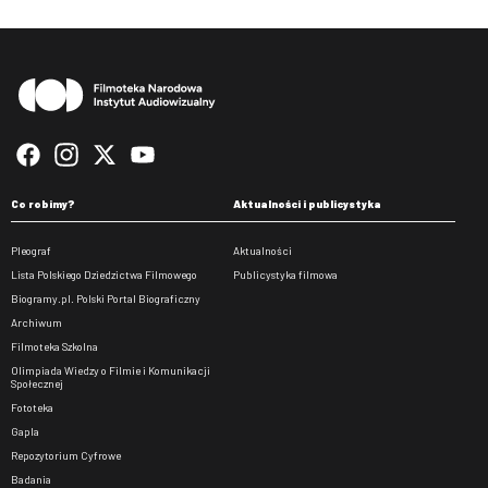
Stopka
Co robimy?
Aktualności i publicystyka
Pleograf
Aktualności
Lista Polskiego Dziedzictwa Filmowego
Publicystyka filmowa
Biogramy.pl. Polski Portal Biograficzny
Archiwum
Filmoteka Szkolna
Olimpiada Wiedzy o Filmie i Komunikacji
Społecznej
Fototeka
Gapla
Repozytorium Cyfrowe
Badania