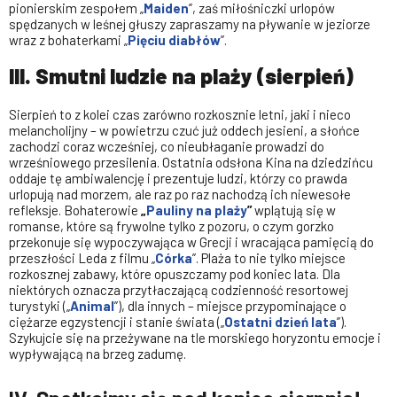
pionierskim zespołem „
Maiden
”, zaś miłośniczki urlopów
spędzanych w leśnej głuszy zapraszamy na pływanie w jeziorze
wraz z bohaterkami „
Pięciu diabłów
”.
III. Smutni ludzie na plaży (sierpień)
Sierpień to z kolei czas zarówno rozkosznie letni, jaki i nieco
melancholijny – w powietrzu czuć już oddech jesieni, a słońce
zachodzi coraz wcześniej, co nieubłaganie prowadzi do
wrześniowego przesilenia. Ostatnia odsłona Kina na dziedzińcu
oddaje tę ambiwalencję i prezentuje ludzi, którzy co prawda
urlopują nad morzem, ale raz po raz nachodzą ich niewesołe
refleksje. Bohaterowie
„
Pauliny na plaży
”
wplątują się w
romanse, które są frywolne tylko z pozoru, o czym gorzko
przekonuje się wypoczywająca w Grecji i wracająca pamięcią do
przeszłości Leda z filmu „
Córka
”. Plaża to nie tylko miejsce
rozkosznej zabawy, które opuszczamy pod koniec lata. Dla
niektórych oznacza przytłaczającą codzienność resortowej
turystyki („
Animal
”), dla innych – miejsce przypominające o
ciężarze egzystencji i stanie świata („
Ostatni dzień lata
”).
Szykujcie się na przeżywane na tle morskiego horyzontu emocje i
wypływającą na brzeg zadumę.