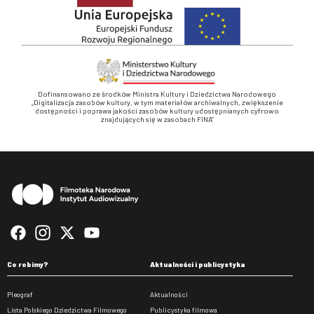
Dofinansowano ze środków Ministra Kultury i Dziedzictwa Narodowego
„Digitalizacja zasobów kultury, w tym materiałów archiwalnych, zwiększenie
dostępności i poprawa jakości zasobów kultury udostępnianych cyfrowo
znajdujących się w zasobach FINA”
Stopka
Co robimy?
Aktualności i publicystyka
Pleograf
Aktualności
Lista Polskiego Dziedzictwa Filmowego
Publicystyka filmowa