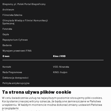
Biogramy.pl. Polski Portal Biograficzny
Archiwum
Filmoteka Szkolna
Olimpiada Wiedzy o Filmie i Komunikacji
Społecznej
Fototeka
Gapla
Repozytorium Cyfrowe
Badania
Wynajem przestrzeni FINA
O nas
Kino i VOD
Kontakt
VOD: Ninateka
Rada Programowa
KINO: Iluzjon
Deklaracja dostępności
Polityka antykorupcyjna
BIP
Ta strona używa plików cookie
Zamówienia publiczne
W celu świadczenia usług na najwyższym poziomie stosujemy pliki cookies.
Praca w FINA
Korzystanie z naszej witryny oznacza, że będą one zamieszczane w Państwa
urządzeniu. W każdym momencie można dokonać zmiany ustawień Państwa
Regulaminy
przeglądarki