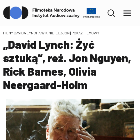
FILMY DAVIDA LYNCHA W KINIE ILUZJON
| POKAZ FILMOWY
„David Lynch: Żyć
sztuką”, reż. Jon Nguyen,
Rick Barnes, Olivia
Neergaard-Holm