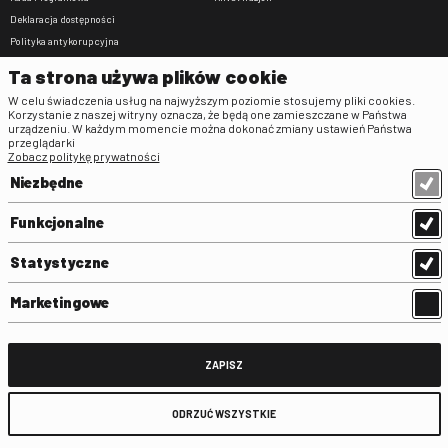
Deklaracja dostępności
Polityka antykorupcyjna
BIP
Ta strona używa plików cookie
Zamówienia publiczne
W celu świadczenia usług na najwyższym poziomie stosujemy pliki cookies.
Praca w FINA
Korzystanie z naszej witryny oznacza, że będą one zamieszczane w Państwa
urządzeniu. W każdym momencie można dokonać zmiany ustawień Państwa
Regulaminy
przeglądarki
Zobacz politykę prywatności
Regulamin strony
Niezbędne
Klauzula informacyjna RODO
Regulamin użytkowania parkingu
Funkcjonalne
Regulamin użytkowania parkingu
podziemnego
Statystyczne
Standardy ochrony małoletnich
Regulamin kina Iluzjon
Marketingowe
Regulamin udziału w wydarzeniach
plenerowych na Dziedzińcu FINA
Regulamin dziedzińca
ZAPISZ
Regulamin Biblioteki
ODRZUĆ WSZYSTKIE