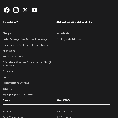
Co robimy?
Aktualności i publicystyka
Pleograf
Aktualności
Lista Polskiego Dziedzictwa Filmowego
Publicystyka filmowa
Biogramy.pl. Polski Portal Biograficzny
Archiwum
Filmoteka Szkolna
Olimpiada Wiedzy o Filmie i Komunikacji
Społecznej
Fototeka
Gapla
Repozytorium Cyfrowe
Badania
Wynajem przestrzeni FINA
O nas
Kino i VOD
Kontakt
VOD: Ninateka
Rada Programowa
KINO: Iluzjon