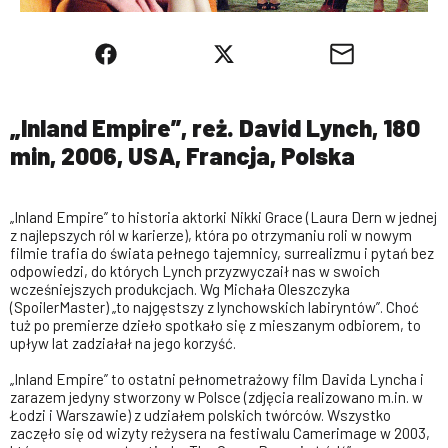
„Inland Empire”, reż. David Lynch, 180
min, 2006, USA, Francja, Polska
„Inland Empire” to historia aktorki Nikki Grace (Laura Dern w jednej
z najlepszych ról w karierze), która po otrzymaniu roli w nowym
filmie trafia do świata pełnego tajemnicy, surrealizmu i pytań bez
odpowiedzi, do których Lynch przyzwyczaił nas w swoich
wcześniejszych produkcjach. Wg Michała Oleszczyka
(SpoilerMaster) „to najgęstszy z lynchowskich labiryntów”. Choć
tuż po premierze dzieło spotkało się z mieszanym odbiorem, to
upływ lat zadziałał na jego korzyść.
„Inland Empire” to ostatni pełnometrażowy film Davida Lyncha i
zarazem jedyny stworzony w Polsce (zdjęcia realizowano m.in. w
Łodzi i Warszawie) z udziałem polskich twórców. Wszystko
zaczęło się od wizyty reżysera na festiwalu Camerimage w 2003,