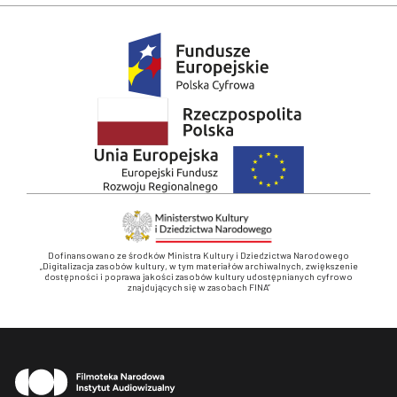
Dofinansowano ze środków Ministra Kultury i Dziedzictwa Narodowego
„Digitalizacja zasobów kultury, w tym materiałów archiwalnych, zwiększenie
dostępności i poprawa jakości zasobów kultury udostępnianych cyfrowo
znajdujących się w zasobach FINA”
Stopka