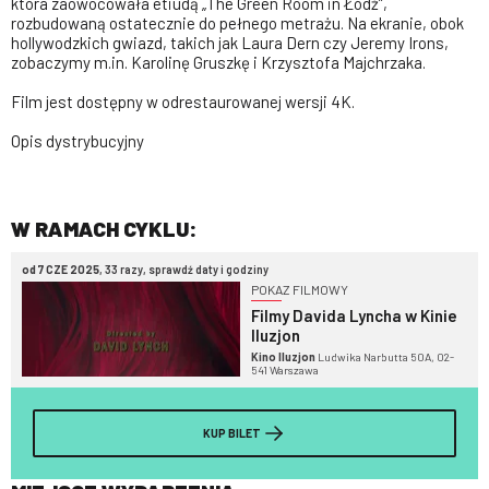
która zaowocowała etiudą „The Green Room in Łódź”,
rozbudowaną ostatecznie do pełnego metrażu. Na ekranie, obok
hollywodzkich gwiazd, takich jak Laura Dern czy Jeremy Irons,
zobaczymy m.in. Karolinę Gruszkę i Krzysztofa Majchrzaka.
Film jest dostępny w odrestaurowanej wersji 4K.
Opis dystrybucyjny
W RAMACH CYKLU:
od 7 CZE 2025
, 33 razy, sprawdź daty i godziny
POKAZ FILMOWY
Filmy Davida Lyncha w Kinie
Iluzjon
Kino Iluzjon
Ludwika Narbutta 50A, 02-
541 Warszawa
KUP BILET