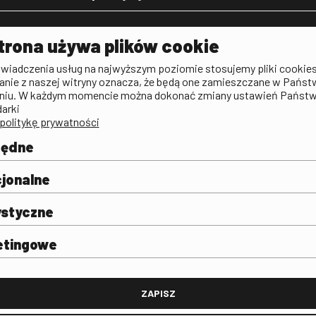
Aktualności
Kontakt
VOD: Ninat
trona używa plików cookie
zictwa
Publicystyka filmowa
Rada Programowa
KINO: Iluzj
świadczenia usług na najwyższym poziomie stosujemy pliki cookies
Deklaracja dostępności
anie z naszej witryny oznacza, że będą one zamieszczane w Państ
rtal
niu. W każdym momencie można dokonać zmiany ustawień Państ
Polityka antykorupcyjna
darki
politykę prywatności
BIP
Zamówienia publiczne
będne
Praca w FINA
mie i
j
jonalne
ystyczne
etingowe
FINA
ZAPISZ