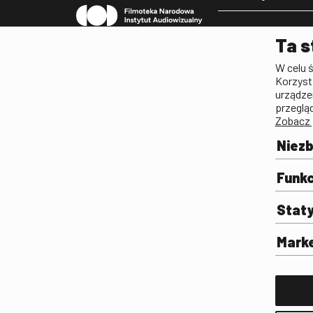
Pleograf
Ta s
Lista Polskiego Dzied
W celu 
Filmowego
Korzyst
Biogramy.pl. Polski Po
urządze
Biograficzny
przeglą
Zobacz 
Archiwum
Filmoteka Szkolna
Niez
Olimpiada Wiedzy o Fil
Komunikacji Społeczne
Funkc
Fototeka
Stat
Gapla
Repozytorium Cyfrowe
Mark
Badania
Wynajem przestrzeni 