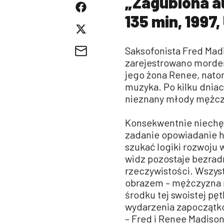
„Zagubiona au
135 min, 1997
Saksofonista Fred Madi
zarejestrowano morders
jego żona Renee, nato
muzyka. Po kilku dniach
nieznany młody mężcz
Konsekwentnie niechęt
zadanie opowiadanie hi
szukać logiki rozwoju 
widz pozostaje bezra
rzeczywistości. Wszys
obrazem – mężczyzna 
środku tej swoistej pę
wydarzenia zapoczątk
– Fred i Renee Madison