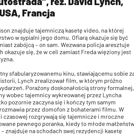
tostrada”, reż. David Lynch,
, USA, Francja
son znajduje tajemniczą kasetę video, na której
two w sypialni jego domu. Ofiarą okazuje się być
miast zabójcą – on sam. Wezwana policja aresztuje
 okazuje się, że w celi zamiast Freda więziony jest
yzna.
ny sfabularyzowanemu kinu, stawiającemu sobie z
storii, Lynch zrealizował film, w którym próżno
wydarzeń. Porażony doskonałością strony formalnej,
dny wobec tajemnicy wykreowanej przez Lyncha
tko pozornie zaczyna się i kończy tym samym
rozmawia przez domofon z bohaterami filmu. W
tli czasowej rozgrywają się tajemnicze i mroczne
owane pewnego poranka, kiedy to młode małżeńst
 – znajduje na schodach swej rezydencji kasetę