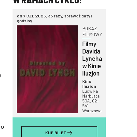
W RAMACH CYKLU:
od 7 CZE 2025
, 33 razy, sprawdź daty i
godziny
POKAZ
FILMOWY
Filmy
Davida
Lyncha
w Kinie
Iluzjon
a
Kino
Iluzjon
Ludwika
Narbutta
50A, 02-
541
Warszawa
wo
KUP BILET