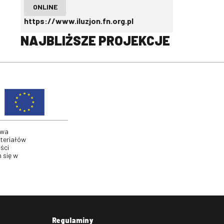
ONLINE
https://www.iluzjon.fn.org.pl
NAJBLIŻSZE PROJEKCJE
twa
ateriałów
ści
 się w
Regulaminy