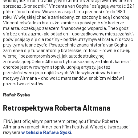
W londyńskim domu aukcyjnym Christie’s zostają wystawione na
sprzedaż „Słoneczniki” Vincenta van Gogha i osiągają wartość 22 i
pół miliona funtów. Wówczas akcja filmu przenosi się do 1880
roku. W wiejskiej chacie zaniedbany, zniszczony biedą i chorobą
Vincent oświadcza bratu, że zamierza poświęcić się karierze
malarza, oczekując zarazem finansowego wsparcia. Theo godzi
się bez entuzjazmu, ale odtąd on – uporządkowany, mieszczański,
poświęcający się dla rodziny – będzie utrzymywał brata, niszcząc
przy tym własne życie. Powszechnie znana historia van Gogha
zamieniła się tu w anatomię braterskiej miłości – równie czułej,
wiernej i bezkompromisowej, jak autodestrukcyjnej i
zniewalającej. Celem Altmana było pokazanie, że talent, kariera i
choroba jest w równym stopniu udręką artysty, jak też
przekleństwem jego najbliższych. W tle wybrzmiewały inne
motywy Altmana – chciwość marszandów, snobizm widzów i
pozerstwo artystów.
Rafał Syska
Retrospektywa Roberta Altmana
FINA jest oficjalnym partnerem przeglądu filmów Roberta
Altmana w ramach American Film Festival. Więcej o twórczości
reżysera
w tekście Rafała Syski
.