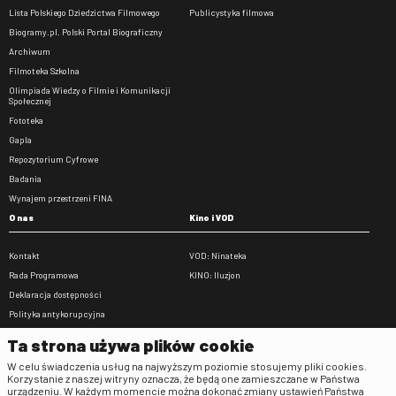
Lista Polskiego Dziedzictwa Filmowego
Publicystyka filmowa
Biogramy.pl. Polski Portal Biograficzny
Archiwum
Filmoteka Szkolna
Olimpiada Wiedzy o Filmie i Komunikacji
Społecznej
Fototeka
Gapla
Repozytorium Cyfrowe
Badania
Wynajem przestrzeni FINA
O nas
Kino i VOD
Kontakt
VOD: Ninateka
Rada Programowa
KINO: Iluzjon
Deklaracja dostępności
Polityka antykorupcyjna
BIP
Ta strona używa plików cookie
Zamówienia publiczne
W celu świadczenia usług na najwyższym poziomie stosujemy pliki cookies.
Praca w FINA
Korzystanie z naszej witryny oznacza, że będą one zamieszczane w Państwa
urządzeniu. W każdym momencie można dokonać zmiany ustawień Państwa
Regulaminy