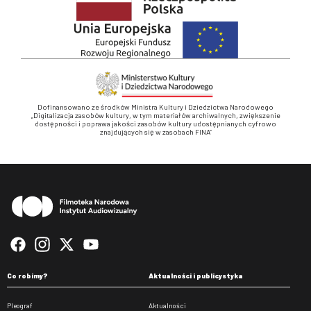
Dofinansowano ze środków Ministra Kultury i Dziedzictwa Narodowego
„Digitalizacja zasobów kultury, w tym materiałów archiwalnych, zwiększenie
dostępności i poprawa jakości zasobów kultury udostępnianych cyfrowo
znajdujących się w zasobach FINA”
Stopka
Co robimy?
Aktualności i publicystyka
Pleograf
Aktualności