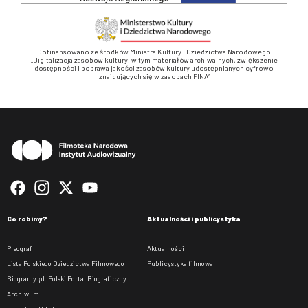
Dofinansowano ze środków Ministra Kultury i Dziedzictwa Narodowego
„Digitalizacja zasobów kultury, w tym materiałów archiwalnych, zwiększenie
dostępności i poprawa jakości zasobów kultury udostępnianych cyfrowo
znajdujących się w zasobach FINA”
Stopka
Co robimy?
Aktualności i publicystyka
Pleograf
Aktualności
Lista Polskiego Dziedzictwa Filmowego
Publicystyka filmowa
Biogramy.pl. Polski Portal Biograficzny
Archiwum