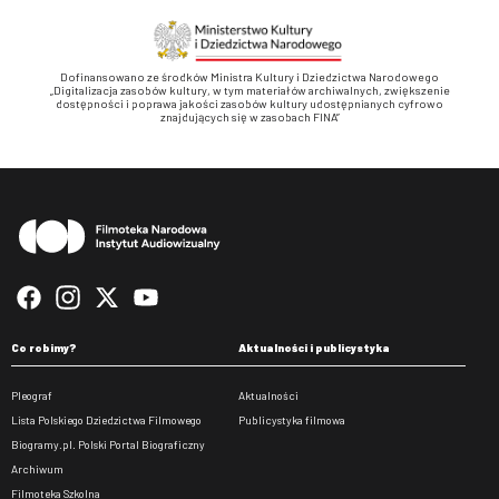
Dofinansowano ze środków Ministra Kultury i Dziedzictwa Narodowego
„Digitalizacja zasobów kultury, w tym materiałów archiwalnych, zwiększenie
dostępności i poprawa jakości zasobów kultury udostępnianych cyfrowo
znajdujących się w zasobach FINA”
Stopka
Co robimy?
Aktualności i publicystyka
Pleograf
Aktualności
Lista Polskiego Dziedzictwa Filmowego
Publicystyka filmowa
Biogramy.pl. Polski Portal Biograficzny
Archiwum
Filmoteka Szkolna