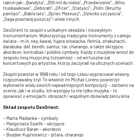
takich jak: „Bandyta”, „300 mil do nieba”, „Przedwiośnie”, „Wino
truskawkowe”, „Deborah”, „Oficer”, „Statyści”, „Polin. Okruchy
pamięci”, „Babie lato”, „Ojciec Mateusz”, „Dziecko szczęścia”,
„Saga prastarej puszczy” i wiele innych.
DesOrient to zespół o unikalnym składzie i niezwykłym
instrumentarium. Wykorzystują tradycyjne instrumenty z całego
świata – m.in. ney, kawal, fujara słowacka, fletnia, shakuhachi,
darabuka, daf, bendir, santur, tar, charango, a także skrzypce,
akordeon, kontrabas i polskie cymbały. Każdy z muzyków wnosi do
zespołu inną muzyczną tożsamość – od wirtuozów sal
koncertowych po artystów, którzy zaczynali na ulicznych scenach.
Zespół powstał w 1998 roku i od tego czasu wypracował własny,
rozpoznawalny styl. To właśnie im Michał Lorenc powierzył
wykonanie wielu swoich najważniejszych kompozycji – zarówno na
scenie, jak i w studiu. Ich występy to nie tylko muzyka – to
opowieść o emocjach, obrazach i wspólnym doświadczeniu kina.
Skład zespołu DesOrient:
– Marta Maślanka – cymbały
– Małgorzata Szarlik – skrzypce
– Klaudiusz Baran – akordeon
– Bogdan Kupisiewicz – gitara, charango