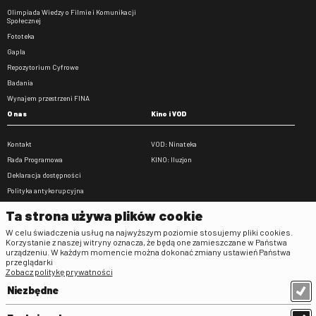
Olimpiada Wiedzy o Filmie i Komunikacji
Społecznej
Fototeka
Gapla
Repozytorium Cyfrowe
Badania
Wynajem przestrzeni FINA
O nas
Kino i VOD
Kontakt
VOD: Ninateka
Rada Programowa
KINO: Iluzjon
Deklaracja dostępności
Polityka antykorupcyjna
BIP
Ta strona używa plików cookie
Zamówienia publiczne
W celu świadczenia usług na najwyższym poziomie stosujemy pliki cookies.
Praca w FINA
Korzystanie z naszej witryny oznacza, że będą one zamieszczane w Państwa
urządzeniu. W każdym momencie można dokonać zmiany ustawień Państwa
Regulaminy
przeglądarki
Zobacz politykę prywatności
Regulamin strony
Niezbędne
Klauzula informacyjna RODO
Regulamin użytkowania parkingu