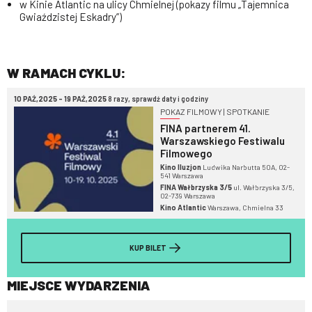
w Kinie Atlantic na ulicy Chmielnej (pokazy filmu „Tajemnica
Gwiaździstej Eskadry”)
W RAMACH CYKLU:
10 PAŹ,2025 - 19 PAŹ,2025
8 razy, sprawdź daty i godziny
POKAZ FILMOWY | SPOTKANIE
FINA partnerem 41.
Warszawskiego Festiwalu
Filmowego
Kino Iluzjon
Ludwika Narbutta 50A, 02-
541 Warszawa
FINA Wałbrzyska 3/5
ul. Wałbrzyska 3/5,
02-739 Warszawa
Kino Atlantic
Warszawa, Chmielna 33
KUP BILET
MIEJSCE WYDARZENIA