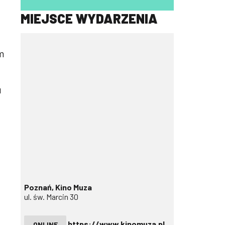
MIEJSCE WYDARZENIA
m
u
Poznań, Kino Muza
ul. św. Marcin 30
https://www.kinomuza.pl
ONLINE