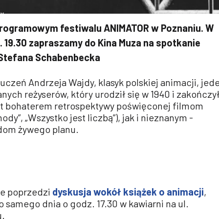
 programowym festiwalu ANIMATOR w Poznaniu. W
z. 19.30 zapraszamy do Kina Muza na spotkanie
w Stefana Schabenbecka
czeń Andrzeja Wajdy, klasyk polskiej animacji, jed
anych reżyserów, który urodził się w 1940 i zakończy
jest bohaterem retrospektywy poświęconej filmom
y”, „Wszystko jest liczbą”), jak i nieznanym -
udom żywego planu.
ne poprzedzi
dyskusja wokół książek o animacji
,
o samego dnia o godz. 17.30 w kawiarni na ul.
u.