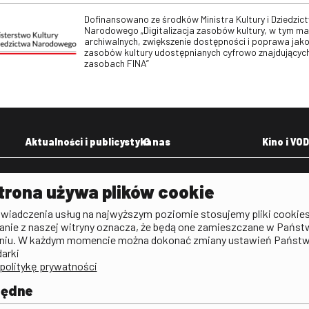
Dofinansowano ze środków Ministra Kultury i Dziedzic
Narodowego „Digitalizacja zasobów kultury, w tym m
archiwalnych, zwiększenie dostępności i poprawa jako
zasobów kultury udostępnianych cyfrowo znajdujących
zasobach FINA”
Aktualności i publicystyka
O nas
Kino i VOD
Aktualności
Kontakt
VOD: Ninat
trona używa plików cookie
zictwa
Publicystyka filmowa
Rada Programowa
KINO: Iluzj
świadczenia usług na najwyższym poziomie stosujemy pliki cookies
Deklaracja dostępności
anie z naszej witryny oznacza, że będą one zamieszczane w Państ
rtal
niu. W każdym momencie można dokonać zmiany ustawień Państ
Polityka antykorupcyjna
darki
politykę prywatności
BIP
Zamówienia publiczne
będne
Praca w FINA
mie i