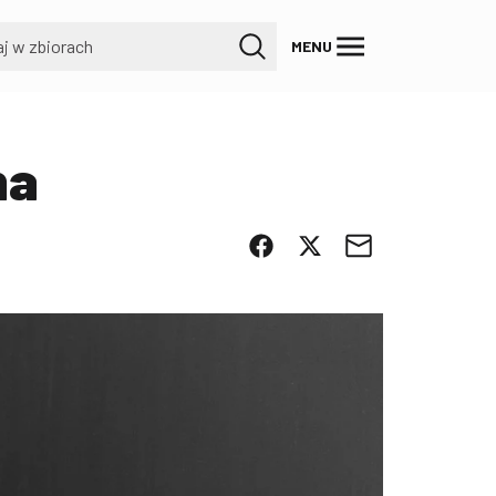
MENU
na