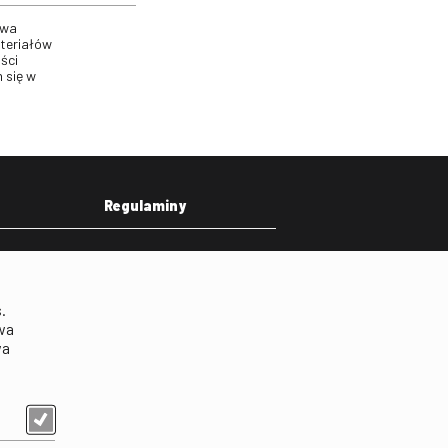
twa
ateriałów
ści
 się w
Regulaminy
eka
Regulamin strony
on
Klauzula informacyjna RODO
.
Regulamin użytkowania
wa
parkingu
wa
Regulamin użytkowania
parkingu podziemnego
Standardy ochrony
małoletnich