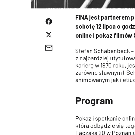
FINA jest partnerem
sobotę 12 lipca o god
online i pokaz filmó
Stefan Schabenbeck – u
z najbardziej utytułow
karierę w 1970 roku, 
zarówno sławnym („Schod
animowanym jak i eti
Program
Pokaz i spotkanie onli
która odbędzie się teg
Taczaka 20 w Poznani