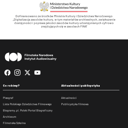
Dofinansowano ze środków Ministra Kultury i Dziedzictwa Narodowego
„Digitalizacja zasobów kultury, w tym materiałów archiwalnych, zwiększenie
dostępności i poprawa jakości zasobów kultury udostępnianych cyfrowo
znajdujących się w zasobach FINA”
Stopka
Co robimy?
Aktualności i publicystyka
Pleograf
Aktualności
Lista Polskiego Dziedzictwa Filmowego
Publicystyka filmowa
Biogramy.pl. Polski Portal Biograficzny
Archiwum
Filmoteka Szkolna