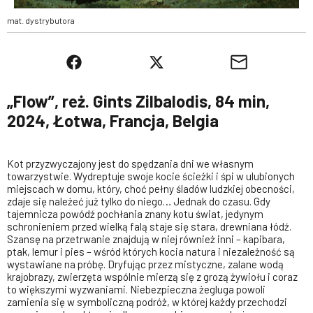
mat. dystrybutora
„Flow”, reż. Gints Zilbalodis, 84 min,
2024, Łotwa, Francja, Belgia
Kot przyzwyczajony jest do spędzania dni we własnym
towarzystwie. Wydreptuje swoje kocie ścieżki i śpi w ulubionych
miejscach w domu, który, choć pełny śladów ludzkiej obecności,
zdaje się należeć już tylko do niego… Jednak do czasu. Gdy
tajemnicza powódź pochłania znany kotu świat, jedynym
schronieniem przed wielką falą staje się stara, drewniana łódź.
Szansę na przetrwanie znajdują w niej również inni – kapibara,
ptak, lemur i pies – wśród których kocia natura i niezależność są
wystawiane na próbę. Dryfując przez mistyczne, zalane wodą
krajobrazy, zwierzęta wspólnie mierzą się z grozą żywiołu i coraz
to większymi wyzwaniami. Niebezpieczna żegluga powoli
zamienia się w symboliczną podróż, w której każdy przechodzi