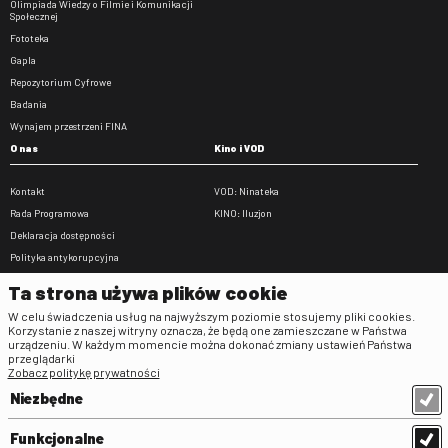
Olimpiada Wiedzy o Filmie i Komunikacji
Społecznej
Fototeka
Gapla
Repozytorium Cyfrowe
Badania
Wynajem przestrzeni FINA
O nas
Kino i VOD
Kontakt
VOD: Ninateka
Rada Programowa
KINO: Iluzjon
Deklaracja dostępności
Polityka antykorupcyjna
BIP
Ta strona używa plików cookie
Zamówienia publiczne
W celu świadczenia usług na najwyższym poziomie stosujemy pliki cookies.
Praca w FINA
Korzystanie z naszej witryny oznacza, że będą one zamieszczane w Państwa
urządzeniu. W każdym momencie można dokonać zmiany ustawień Państwa
Regulaminy
przeglądarki
Zobacz politykę prywatności
Regulamin strony
Niezbędne
Klauzula informacyjna RODO
Regulamin użytkowania parkingu
Funkcjonalne