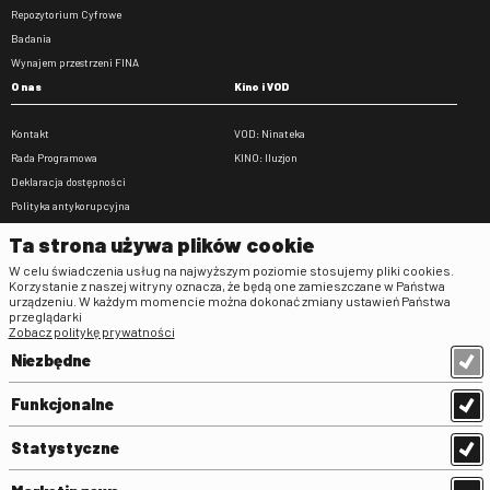
Repozytorium Cyfrowe
Badania
Wynajem przestrzeni FINA
O nas
Kino i VOD
Kontakt
VOD: Ninateka
Rada Programowa
KINO: Iluzjon
Deklaracja dostępności
Polityka antykorupcyjna
BIP
Ta strona używa plików cookie
Zamówienia publiczne
W celu świadczenia usług na najwyższym poziomie stosujemy pliki cookies.
Praca w FINA
Korzystanie z naszej witryny oznacza, że będą one zamieszczane w Państwa
urządzeniu. W każdym momencie można dokonać zmiany ustawień Państwa
Regulaminy
przeglądarki
Zobacz politykę prywatności
Regulamin strony
Niezbędne
Klauzula informacyjna RODO
Regulamin użytkowania parkingu
Funkcjonalne
Regulamin użytkowania parkingu
podziemnego
Statystyczne
Standardy ochrony małoletnich
Regulamin kina Iluzjon