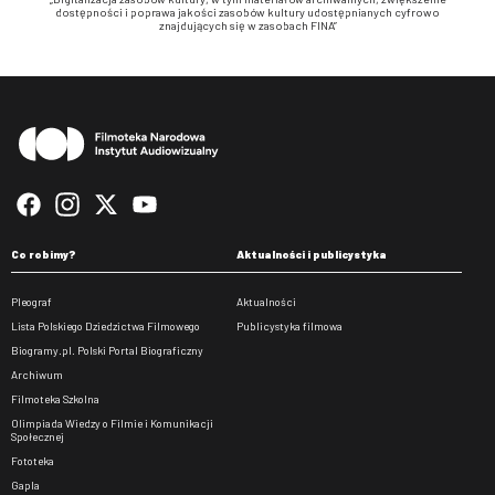
dostępności i poprawa jakości zasobów kultury udostępnianych cyfrowo
znajdujących się w zasobach FINA”
Stopka
Co robimy?
Aktualności i publicystyka
Pleograf
Aktualności
Lista Polskiego Dziedzictwa Filmowego
Publicystyka filmowa
Biogramy.pl. Polski Portal Biograficzny
Archiwum
Filmoteka Szkolna
Olimpiada Wiedzy o Filmie i Komunikacji
Społecznej
Fototeka
Gapla