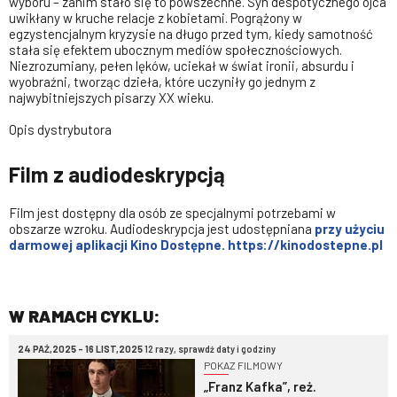
wyboru – zanim stało się to powszechne. Syn despotycznego ojca
uwikłany w kruche relacje z kobietami. Pogrążony w
egzystencjalnym kryzysie na długo przed tym, kiedy samotność
stała się efektem ubocznym mediów społecznościowych.
Niezrozumiany, pełen lęków, uciekał w świat ironii, absurdu i
wyobraźni, tworząc dzieła, które uczyniły go jednym z
najwybitniejszych pisarzy XX wieku.
Opis dystrybutora
Film z audiodeskrypcją
Film jest dostępny dla osób ze specjalnymi potrzebami w
obszarze wzroku. Audiodeskrypcja jest udostępniana
przy użyciu
darmowej aplikacji Kino Dostępne. https://kinodostepne.pl
W RAMACH CYKLU:
24 PAŹ,2025 - 16 LIST,2025
12 razy, sprawdź daty i godziny
POKAZ FILMOWY
„Franz Kafka”, reż.