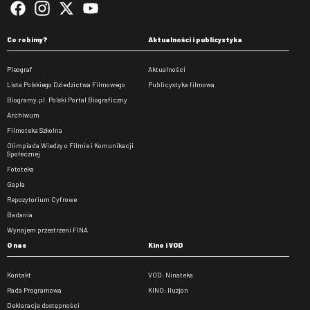
Co robimy?
Aktualności i publicystyka
Pleograf
Aktualności
Lista Polskiego Dziedzictwa Filmowego
Publicystyka filmowa
Biogramy.pl. Polski Portal Biograficzny
Archiwum
Filmoteka Szkolna
Olimpiada Wiedzy o Filmie i Komunikacji
Społecznej
Fototeka
Gapla
Repozytorium Cyfrowe
Badania
Wynajem przestrzeni FINA
O nas
Kino i VOD
Kontakt
VOD: Ninateka
Rada Programowa
KINO: Iluzjon
Deklaracja dostępności