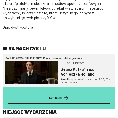
stała się efektem ubocznym mediów społecznościowych.
Niezrozumiany, pełen lęków, uciekał w świat ironii, absurdu i
wyobraźni, tworząc dzieła, które uczyniły go jednym z
najwybitniejszych pisarzy XX wieku.
Opis dystrybutora
W RAMACH CYKLU:
24 PAŹ,2025 - 16 LIST,2025
12 razy, sprawdź daty i godziny
POKAZ FILMOWY
„Franz Kafka”, reż.
Agnieszka Holland
Kino Iluzjon
Ludwika Narbutta 50A, 02-
541 Warszawa
KUP BILET
MIEJSCE WYDARZENIA