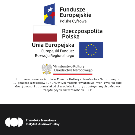
Dofinansowano ze środków Ministra Kultury i Dziedzictwa Narodowego
„Digitalizacja zasobów kultury, w tym materiałów archiwalnych, zwiększenie
dostępności i poprawa jakości zasobów kultury udostępnianych cyfrowo
znajdujących się w zasobach FINA”
Stopka