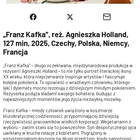
„Franz Kafka”, reż. Agnieszka Holland,
127 min, 2025, Czechy, Polska, Niemcy,
Francja
„Franz Kafka” – długo oczekiwana, międzynarodowa produkcja w
reżyserii Agnieszki Holland – to nie tylko portret literackiej ikony
XX wieku, która nieprzerwanie inspiruje artystów i fascynuje
kolejne pokolenia. To opowieść o wrażliwym człowieku, którego
lęki i dylematy mocno rezonują z dzisiejszym młodym pokoleniem.
Reżyserka podąża śladami swojego bohatera, budując z
najważniejszych momentów jego życia niezwykłą mozaikę.
Franz Kafka – młody człowiek uwięziony w koszmarze
biurokratycznej codzienności, przypominającej dzisiejszą
rzeczywistość pracowników wielkich korporacji. Wegetarianin z
wyboru – zanim stało się to powszechne. Syn despotycznego ojca
uwikłany w kruche relacje z kobietami. Pogrążony w
egzystencjalnym kryzysie na długo przed tym, kiedy samotność