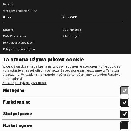
Badania
Wynajem przestrzeni FINA
O nas
Kino i VOD
Kontakt
VOD: Ninateka
Rada Programowa
KINO: Iluzjon
Deklaracja dostępności
Polityka antykorupcyjna
BIP
Ta strona używa plików cookie
Zamówienia publiczne
W celu świadczenia usług na najwyższym poziomie stosujemy pliki cookies.
Praca w FINA
Korzystanie z naszej witryny oznacza, że będą one zamieszczane w Państwa
urządzeniu. W każdym momencie można dokonać zmiany ustawień Państwa
Regulaminy
przeglądarki
Zobacz politykę prywatności
Regulamin strony
Niezbędne
Klauzula informacyjna RODO
Regulamin użytkowania parkingu
Funkcjonalne
Regulamin użytkowania parkingu
podziemnego
Statystyczne
Standardy ochrony małoletnich
Regulamin kina Iluzjon
Marketingowe
Regulamin udziału w wydarzeniach