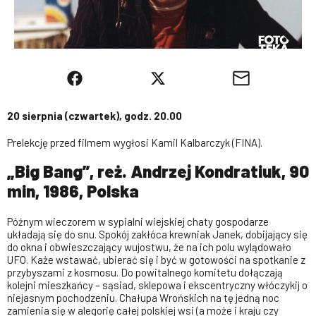
20 sierpnia (czwartek), godz. 20.00
Prelekcję przed filmem wygłosi Kamil Kalbarczyk (FINA).
„Big Bang”, reż. Andrzej Kondratiuk, 90
min, 1986, Polska
Późnym wieczorem w sypialni wiejskiej chaty gospodarze
układają się do snu. Spokój zakłóca krewniak Janek, dobijający się
do okna i obwieszczający wujostwu, że na ich polu wylądowało
UFO. Każe wstawać, ubierać się i być w gotowości na spotkanie z
przybyszami z kosmosu. Do powitalnego komitetu dołączają
kolejni mieszkańcy – sąsiad, sklepowa i ekscentryczny włóczykij o
niejasnym pochodzeniu. Chałupa Wrońskich na tę jedną noc
zamienia się w alegorię całej polskiej wsi (a może i kraju czy