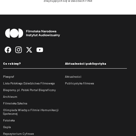
znajdujących się w zasobach FINA”
Stopka
Co robimy?
Aktualności i publicystyka
Pleograf
Aktualności
Lista Polskiego Dziedzictwa Filmowego
Publicystyka filmowa
Biogramy.pl. Polski Portal Biograficzny
Archiwum
Filmoteka Szkolna
Olimpiada Wiedzy o Filmie i Komunikacji
Społecznej
Fototeka
Gapla
Repozytorium Cyfrowe