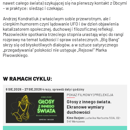
nawet całego świata) szykującej się na pierwszy kontakt z Obcymi
– w praktyce: siedząc i czekając.
Andrzej Kondratiuk z właściwym sobie przewrotnym, ale i
cierpkim humorem czyni lądowanie UFO i ów dzień objawienia
katalizatorem społecznej, duchowej i filozoficznej refleksji.
Mazowieckie spotkania trzeciego stopnia urastają więc do rangi
rozprawy na temat ludzkości i spraw ostatecznych. „Big Bang”
skrzy się od błyskotliwych dialogów, a w sztuce satyrycznego
„przegadywania” polskości nie ustępuje „Rejsowi” Marka
Piwowskiego.
W RAMACH CYKLU:
6 SIE,2026 - 27 SIE,2026
4 razy, sprawdź daty i godziny
POKAZ FILMOWY | PRELEKCJA
Głosy z innego świata.
Ekranowe wymiary
duchowości
Kino Iluzjon
Ludwika Narbutta 50A, 02-
541 Warszawa