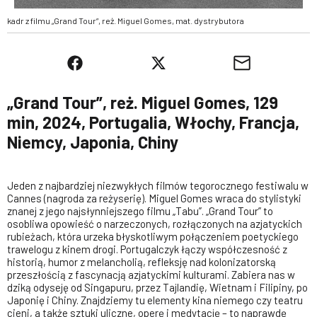
kadr z filmu „Grand Tour”, reż. Miguel Gomes, mat. dystrybutora
„Grand Tour”, reż. Miguel Gomes, 129
min, 2024, Portugalia, Włochy, Francja,
Niemcy, Japonia, Chiny
Jeden z najbardziej niezwykłych filmów tegorocznego festiwalu w
Cannes (nagroda za reżyserię). Miguel Gomes wraca do stylistyki
znanej z jego najsłynniejszego filmu „Tabu”. „Grand Tour” to
osobliwa opowieść o narzeczonych, rozłączonych na azjatyckich
rubieżach, która urzeka błyskotliwym połączeniem poetyckiego
trawelogu z kinem drogi. Portugalczyk łączy współczesność z
historią, humor z melancholią, refleksję nad kolonizatorską
przeszłością z fascynacją azjatyckimi kulturami. Zabiera nas w
dziką odyseję od Singapuru, przez Tajlandię, Wietnam i Filipiny, po
Japonię i Chiny. Znajdziemy tu elementy kina niemego czy teatru
cieni, a także sztuki uliczne, operę i medytację – to naprawdę