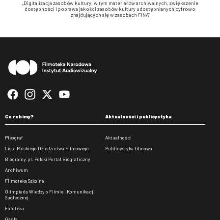
„Digitalizacja zasobów kultury, w tym materiałów archiwalnych, zwiększenie
dostępności i poprawa jakości zasobów kultury udostępnianych cyfrowo
znajdujących się w zasobach FINA”
Stopka
Co robimy?
Aktualności i publicystyka
Pleograf
Aktualności
Lista Polskiego Dziedzictwa Filmowego
Publicystyka filmowa
Biogramy.pl. Polski Portal Biograficzny
Archiwum
Filmoteka Szkolna
Olimpiada Wiedzy o Filmie i Komunikacji
Społecznej
Fototeka
Gapla