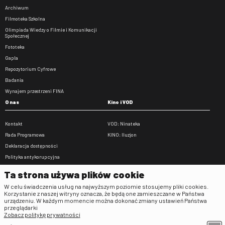
Archiwum
Filmoteka Szkolna
Olimpiada Wiedzy o Filmie i Komunikacji
Społecznej
Fototeka
Gapla
Repozytorium Cyfrowe
Badania
Wynajem przestrzeni FINA
O nas
Kino i VOD
Kontakt
VOD: Ninateka
Rada Programowa
KINO: Iluzjon
Deklaracja dostępności
Polityka antykorupcyjna
BIP
Ta strona używa plików cookie
Zamówienia publiczne
W celu świadczenia usług na najwyższym poziomie stosujemy pliki cookies.
Praca w FINA
Korzystanie z naszej witryny oznacza, że będą one zamieszczane w Państwa
urządzeniu. W każdym momencie można dokonać zmiany ustawień Państwa
Regulaminy
przeglądarki
Zobacz politykę prywatności
Regulamin strony