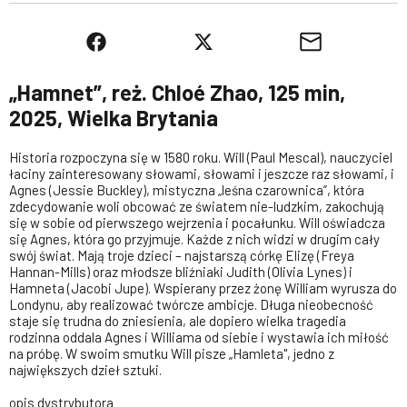
„Hamnet”, reż. Chloé Zhao, 125 min,
2025, Wielka Brytania
Historia rozpoczyna się w 1580 roku. Will (Paul Mescal), nauczyciel
łaciny zainteresowany słowami, słowami i jeszcze raz słowami, i
Agnes (Jessie Buckley), mistyczna „leśna czarownica”, która
zdecydowanie woli obcować ze światem nie-ludzkim, zakochują
się w sobie od pierwszego wejrzenia i pocałunku. Will oświadcza
się Agnes, która go przyjmuje. Każde z nich widzi w drugim cały
swój świat. Mają troje dzieci – najstarszą córkę Elizę (Freya
Hannan-Mills) oraz młodsze bliźniaki Judith (Olivia Lynes) i
Hamneta (Jacobi Jupe). Wspierany przez żonę William wyrusza do
Londynu, aby realizować twórcze ambicje. Długa nieobecność
staje się trudna do zniesienia, ale dopiero wielka tragedia
rodzinna oddala Agnes i Williama od siebie i wystawia ich miłość
na próbę. W swoim smutku Will pisze „Hamleta", jedno z
największych dzieł sztuki.
opis dystrybutora