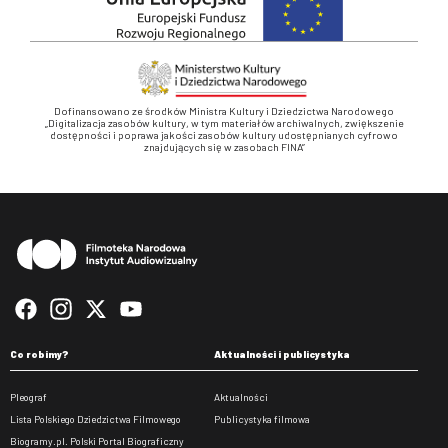
Dofinansowano ze środków Ministra Kultury i Dziedzictwa Narodowego
„Digitalizacja zasobów kultury, w tym materiałów archiwalnych, zwiększenie
dostępności i poprawa jakości zasobów kultury udostępnianych cyfrowo
znajdujących się w zasobach FINA”
Stopka
Co robimy?
Aktualności i publicystyka
Pleograf
Aktualności
Lista Polskiego Dziedzictwa Filmowego
Publicystyka filmowa
Biogramy.pl. Polski Portal Biograficzny