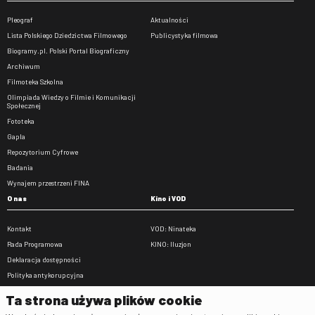
Pleograf
Aktualności
Lista Polskiego Dziedzictwa Filmowego
Publicystyka filmowa
Biogramy.pl. Polski Portal Biograficzny
Archiwum
Filmoteka Szkolna
Olimpiada Wiedzy o Filmie i Komunikacji
Społecznej
Fototeka
Gapla
Repozytorium Cyfrowe
Badania
Wynajem przestrzeni FINA
O nas
Kino i VOD
Kontakt
VOD: Ninateka
Rada Programowa
KINO: Iluzjon
Deklaracja dostępności
Polityka antykorupcyjna
BIP
Ta strona używa plików cookie
Zamówienia publiczne