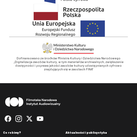
Dofinansowano ze środków Ministra Kultury i Dziedzictwa Narodowego
„Digitalizacja zasobów kultury, w tym materiałów archiwalnych, zwiększenie
dostępności i poprawa jakości zasobów kultury udostępnianych cyfrowo
znajdujących się w zasobach FINA”
Stopka
Co robimy?
Aktualności i publicystyka