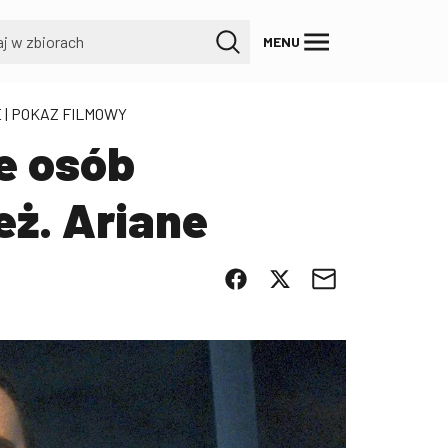
MENU
E
| POKAZ FILMOWY
e osób
ż. Ariane