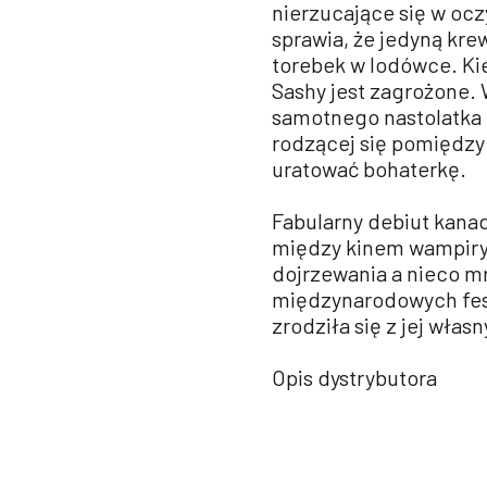
nierzucające się w ocz
sprawia, że jedyną krew
torebek w lodówce. Kie
Sashy jest zagrożone.
samotnego nastolatka 
rodzącej się pomiędzy n
uratować bohaterkę.
Fabularny debiut kanad
między kinem wampiryc
dojrzewania a nieco m
międzynarodowych festi
zrodziła się z jej wła
Opis dystrybutora