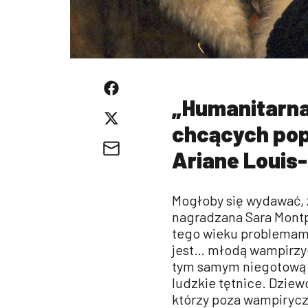
„Humanitarna
chcących pop
Ariane Louis-
Mogłoby się wydawać, 
nagradzana Sara Montpe
tego wieku problemami.
jest… młodą wampirzyc
tym samym niegotową n
ludzkie tętnice. Dziew
którzy poza wampirycz