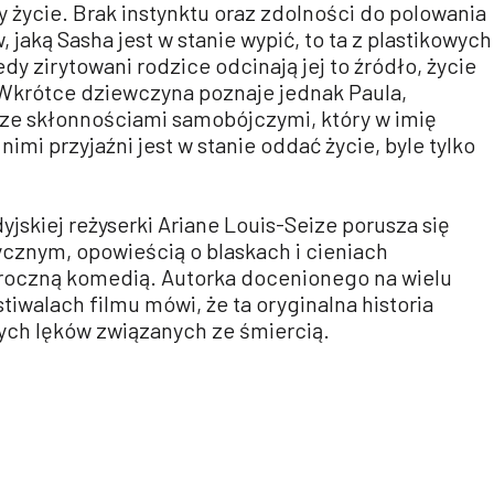
y życie. Brak instynktu oraz zdolności do polowania
, jaką Sasha jest w stanie wypić, to ta z plastikowych
dy zirytowani rodzice odcinają jej to źródło, życie
 Wkrótce dziewczyna poznaje jednak Paula,
ze skłonnościami samobójczymi, który w imię
imi przyjaźni jest w stanie oddać życie, byle tylko
yjskiej reżyserki Ariane Louis-Seize porusza się
znym, opowieścią o blaskach i cieniach
roczną komedią. Autorka docenionego na wielu
walach filmu mówi, że ta oryginalna historia
snych lęków związanych ze śmiercią.