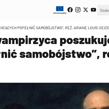
HCĄCYCH POPEŁNIĆ SAMOBÓJSTWO”, REŻ. ARIANE LOUIS-SEIZ
ampirzyca poszukuj
nić samobójstwo”, re