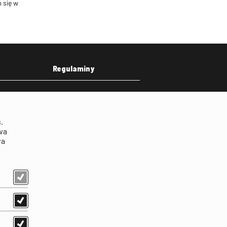
 się w
Regulaminy
eka
Regulamin strony
on
Klauzula informacyjna RODO
.
Regulamin użytkowania
wa
parkingu
wa
Regulamin użytkowania
parkingu podziemnego
Standardy ochrony
małoletnich
Regulamin kina Iluzjon
Regulamin udziału w
wydarzeniach plenerowych