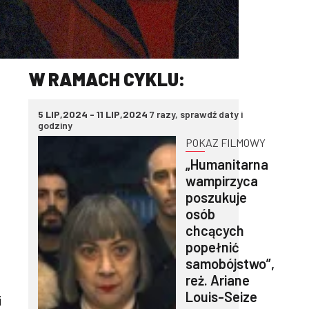
W RAMACH CYKLU:
5 LIP,2024 - 11 LIP,2024
7 razy, sprawdź daty i
godziny
POKAZ FILMOWY
„Humanitarna
wampirzyca
poszukuje
osób
chcących
popełnić
samobójstwo”,
reż. Ariane
Louis-Seize
i