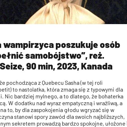
 wampirzyca poszukuje osób
ełnić samobójstwo”, reż.
Seize, 90 min, 2023, Kanada
że pochodząca z Quebecu Sasha (w tej roli
tit) to nastolatka, która zmaga się z typowymi dla
 Nic bardziej mylnego, a to dlatego, że bohaterka
ą. W dodatku nad wyraz empatyczną i wrażliwą, a
a to, by dla zaspokojenia głodu wgryzać się w
czyna stanowi spory zawód dla swoich najbliższych,
nym sekretem prowadzą bardzo spokojne, ułożone 