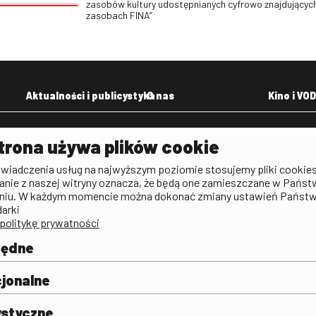
zasobów kultury udostępnianych cyfrowo znajdujących
zasobach FINA”
Aktualności i publicystyka
O nas
Kino i VOD
Aktualności
Kontakt
VOD: Ninat
trona używa plików cookie
zictwa
Publicystyka filmowa
Rada Programowa
KINO: Iluzj
świadczenia usług na najwyższym poziomie stosujemy pliki cookies
Deklaracja dostępności
anie z naszej witryny oznacza, że będą one zamieszczane w Państ
rtal
niu. W każdym momencie można dokonać zmiany ustawień Państ
Polityka antykorupcyjna
darki
politykę prywatności
BIP
Zamówienia publiczne
będne
Praca w FINA
mie i
j
jonalne
ystyczne