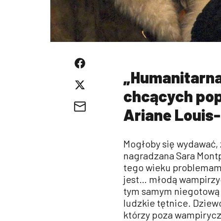
„Humanitarna
chcących pop
Ariane Louis-
Mogłoby się wydawać, 
nagradzana Sara Montpe
tego wieku problemami.
jest… młodą wampirzyc
tym samym niegotową n
ludzkie tętnice. Dziew
którzy poza wampirycz