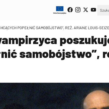
HCĄCYCH POPEŁNIĆ SAMOBÓJSTWO”, REŻ. ARIANE LOUIS-SEIZ
ampirzyca poszukuj
nić samobójstwo”, re