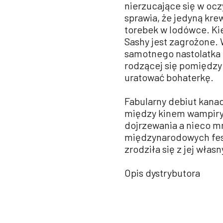
nierzucające się w ocz
sprawia, że jedyną krew
torebek w lodówce. Kie
Sashy jest zagrożone.
samotnego nastolatka 
rodzącej się pomiędzy n
uratować bohaterkę.
Fabularny debiut kanad
między kinem wampiryc
dojrzewania a nieco m
międzynarodowych festi
zrodziła się z jej wła
Opis dystrybutora