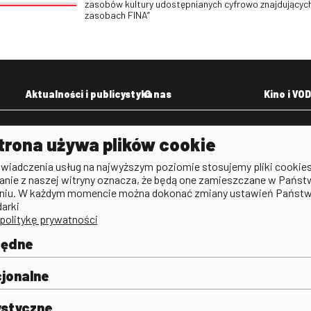
zasobów kultury udostępnianych cyfrowo znajdujących
zasobach FINA”
Aktualności i publicystyka
O nas
Kino i VOD
Aktualności
Kontakt
VOD: Ninat
trona używa plików cookie
zictwa
Publicystyka filmowa
Rada Programowa
KINO: Iluzj
świadczenia usług na najwyższym poziomie stosujemy pliki cookies
Deklaracja dostępności
anie z naszej witryny oznacza, że będą one zamieszczane w Państ
rtal
niu. W każdym momencie można dokonać zmiany ustawień Państ
Polityka antykorupcyjna
darki
politykę prywatności
BIP
Zamówienia publiczne
będne
Praca w FINA
mie i
j
jonalne
ystyczne