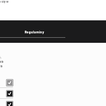
 się w
Regulaminy
eka
Regulamin strony
on
Klauzula informacyjna RODO
.
Regulamin użytkowania
wa
parkingu
wa
Regulamin użytkowania
parkingu podziemnego
Standardy ochrony
małoletnich
Regulamin kina Iluzjon
Regulamin udziału w
wydarzeniach plenerowych