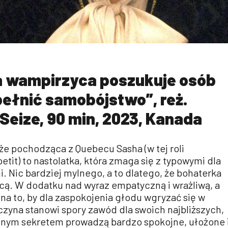
 wampirzyca poszukuje osób
ełnić samobójstwo”, reż.
Seize, 90 min, 2023, Kanada
że pochodząca z Quebecu Sasha (w tej roli
tit) to nastolatka, która zmaga się z typowymi dla
 Nic bardziej mylnego, a to dlatego, że bohaterka
ą. W dodatku nad wyraz empatyczną i wrażliwą, a
a to, by dla zaspokojenia głodu wgryzać się w
czyna stanowi spory zawód dla swoich najbliższych,
nym sekretem prowadzą bardzo spokojne, ułożone 