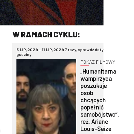
W RAMACH CYKLU:
5 LIP,2024 - 11 LIP,2024
7 razy, sprawdź daty i
godziny
POKAZ FILMOWY
„Humanitarna
wampirzyca
poszukuje
osób
chcących
popełnić
samobójstwo”,
reż. Ariane
Louis-Seize
i