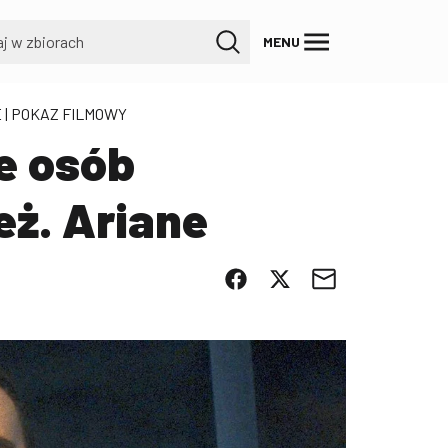
MENU
E
| POKAZ FILMOWY
e osób
ż. Ariane