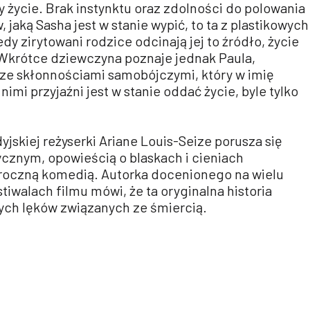
y życie. Brak instynktu oraz zdolności do polowania
, jaką Sasha jest w stanie wypić, to ta z plastikowych
dy zirytowani rodzice odcinają jej to źródło, życie
 Wkrótce dziewczyna poznaje jednak Paula,
ze skłonnościami samobójczymi, który w imię
imi przyjaźni jest w stanie oddać życie, byle tylko
yjskiej reżyserki Ariane Louis-Seize porusza się
znym, opowieścią o blaskach i cieniach
roczną komedią. Autorka docenionego na wielu
walach filmu mówi, że ta oryginalna historia
snych lęków związanych ze śmiercią.