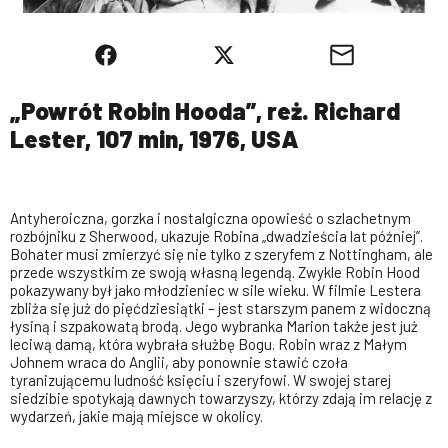
„Powrót Robin Hooda”, reż. Richard
Lester, 107 min, 1976, USA
Antyheroiczna, gorzka i nostalgiczna opowieść o szlachetnym
rozbójniku z Sherwood, ukazuje Robina „dwadzieścia lat później”.
Bohater musi zmierzyć się nie tylko z szeryfem z Nottingham, ale
przede wszystkim ze swoją własną legendą. Zwykle Robin Hood
pokazywany był jako młodzieniec w sile wieku. W filmie Lestera
zbliża się już do pięćdziesiątki – jest starszym panem z widoczną
łysiną i szpakowatą brodą. Jego wybranka Marion także jest już
leciwą damą, która wybrała służbę Bogu. Robin wraz z Małym
Johnem wraca do Anglii, aby ponownie stawić czoła
tyranizującemu ludność księciu i szeryfowi. W swojej starej
siedzibie spotykają dawnych towarzyszy, którzy zdają im relację z
wydarzeń, jakie mają miejsce w okolicy.