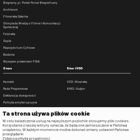
Biogramy.pl. Polski Portal Biograficzny
Archiwum
Filmoteka Szkolna
Olimpiada Wiedzy o Filmie i Komunikacji
Społecznej
Fototeka
Gapla
Repozytorium Cyfrowe
Badania
Wynajem przestrzeni FINA
O nas
Kino i VOD
Kontakt
VOD: Ninateka
Rada Programowa
KINO: Iluzjon
Deklaracja dostępności
Polityka antykorupcyjna
BIP
Ta strona używa plików cookie
Zamówienia publiczne
W celu świadczenia usług na najwyższym poziomie stosujemy pliki cookies.
Praca w FINA
Korzystanie z naszej witryny oznacza, że będą one zamieszczane w Państwa
urządzeniu. W każdym momencie można dokonać zmiany ustawień Państwa
Regulaminy
przeglądarki
Zobacz politykę prywatności