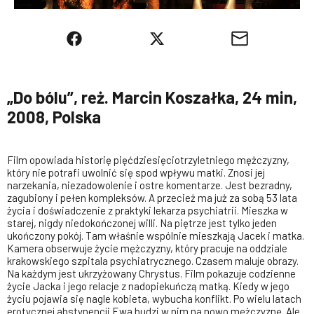
„Do bólu”, reż. Marcin Koszałka, 24 min,
2008, Polska
Film opowiada historię pięćdziesięciotrzyletniego mężczyzny,
który nie potrafi uwolnić się spod wpływu matki. Znosi jej
narzekania, niezadowolenie i ostre komentarze. Jest bezradny,
zagubiony i pełen kompleksów. A przecież ma już za sobą 53 lata
życia i doświadczenie z praktyki lekarza psychiatrii. Mieszka w
starej, nigdy niedokończonej willi. Na piętrze jest tylko jeden
ukończony pokój. Tam właśnie wspólnie mieszkają Jacek i matka.
Kamera obserwuje życie mężczyzny, który pracuje na oddziale
krakowskiego szpitala psychiatrycznego. Czasem maluje obrazy.
Na każdym jest ukrzyżowany Chrystus. Film pokazuje codzienne
życie Jacka i jego relacje z nadopiekuńczą matką. Kiedy w jego
życiu pojawia się nagle kobieta, wybucha konflikt. Po wielu latach
erotycznej abstynencji Ewa budzi w nim na nowo mężczyznę. Ale