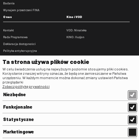
Badania
Wynajem przestrzeni FINA
O nas
Kino i VOD
Kontakt
VOD: Ninateka
Rada Programowa
KINO: Iluzjon
Deklaracja dostępności
Polityka antykorupcyjna
BIP
Ta strona używa plików cookie
Zamówienia publiczne
W celu świadczenia usług na najwyższym poziomie stosujemy pliki cookies.
Praca w FINA
Korzystanie z naszej witryny oznacza, że będą one zamieszczane w Państwa
urządzeniu. W każdym momencie można dokonać zmiany ustawień Państwa
Regulaminy
przeglądarki
Zobacz politykę prywatności
Regulamin strony
Niezbędne
Klauzula informacyjna RODO
Regulamin użytkowania parkingu
Funkcjonalne
Regulamin użytkowania parkingu
podziemnego
Statystyczne
Standardy ochrony małoletnich
Regulamin kina Iluzjon
Marketingowe
Regulamin udziału w wydarzeniach