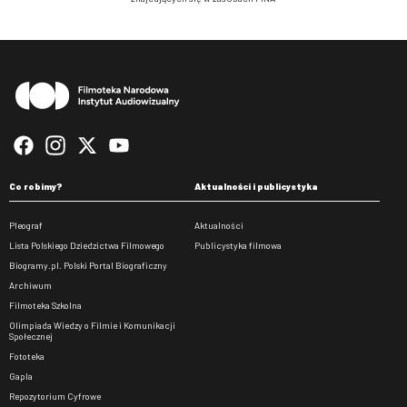
Stopka
Co robimy?
Aktualności i publicystyka
Pleograf
Aktualności
Lista Polskiego Dziedzictwa Filmowego
Publicystyka filmowa
Biogramy.pl. Polski Portal Biograficzny
Archiwum
Filmoteka Szkolna
Olimpiada Wiedzy o Filmie i Komunikacji
Społecznej
Fototeka
Gapla
Repozytorium Cyfrowe