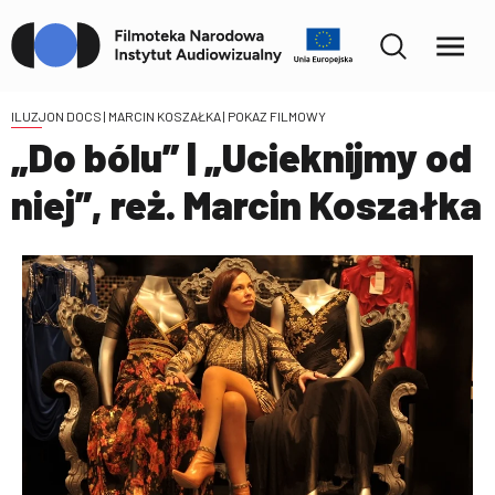
ILUZJON DOCS | MARCIN KOSZAŁKA
| POKAZ FILMOWY
„Do bólu” | „Ucieknijmy od
niej”, reż. Marcin Koszałka