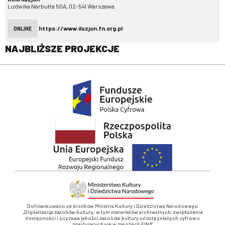
Ludwika Narbutta 50A, 02-541 Warszawa
https://www.iluzjon.fn.org.pl
ONLINE
NAJBLIŻSZE PROJEKCJE
Dofinansowano ze środków Ministra Kultury i Dziedzictwa Narodowego
„Digitalizacja zasobów kultury, w tym materiałów archiwalnych, zwiększenie
dostępności i poprawa jakości zasobów kultury udostępnianych cyfrowo
znajdujących się w zasobach FINA”