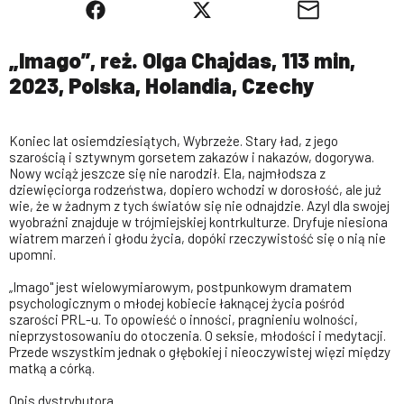
„Imago”, reż. Olga Chajdas, 113 min,
2023, Polska, Holandia, Czechy
Koniec lat osiemdziesiątych, Wybrzeże. Stary ład, z jego
szarością i sztywnym gorsetem zakazów i nakazów, dogorywa.
Nowy wciąż jeszcze się nie narodził. Ela, najmłodsza z
dziewięciorga rodzeństwa, dopiero wchodzi w dorosłość, ale już
wie, że w żadnym z tych światów się nie odnajdzie. Azyl dla swojej
wyobraźni znajduje w trójmiejskiej kontrkulturze. Dryfuje niesiona
wiatrem marzeń i głodu życia, dopóki rzeczywistość się o nią nie
upomni.
„Imago" jest wielowymiarowym, postpunkowym dramatem
psychologicznym o młodej kobiecie łaknącej życia pośród
szarości PRL-u. To opowieść o inności, pragnieniu wolności,
nieprzystosowaniu do otoczenia. O seksie, młodości i medytacji.
Przede wszystkim jednak o głębokiej i nieoczywistej więzi między
matką a córką.
Opis dystrybutora