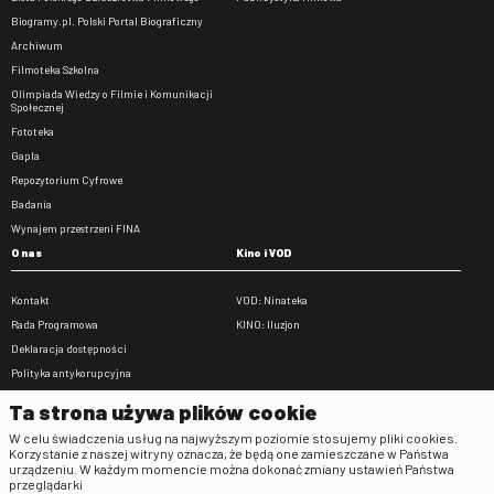
Biogramy.pl. Polski Portal Biograficzny
Archiwum
Filmoteka Szkolna
Olimpiada Wiedzy o Filmie i Komunikacji
Społecznej
Fototeka
Gapla
Repozytorium Cyfrowe
Badania
Wynajem przestrzeni FINA
O nas
Kino i VOD
Kontakt
VOD: Ninateka
Rada Programowa
KINO: Iluzjon
Deklaracja dostępności
Polityka antykorupcyjna
BIP
Ta strona używa plików cookie
Zamówienia publiczne
W celu świadczenia usług na najwyższym poziomie stosujemy pliki cookies.
Praca w FINA
Korzystanie z naszej witryny oznacza, że będą one zamieszczane w Państwa
urządzeniu. W każdym momencie można dokonać zmiany ustawień Państwa
Regulaminy
przeglądarki