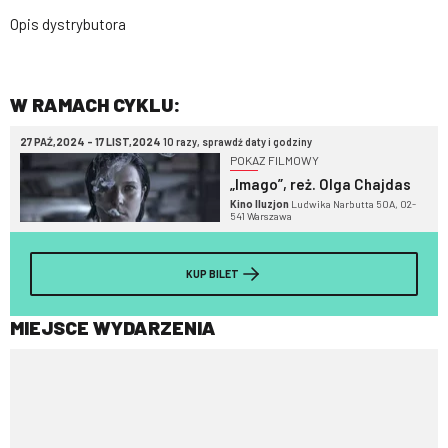
Opis dystrybutora
W RAMACH CYKLU:
27 PAŹ,2024 - 17 LIST,2024
10 razy, sprawdź daty i godziny
POKAZ FILMOWY
„Imago”, reż. Olga Chajdas
Kino Iluzjon
Ludwika Narbutta 50A, 02-
541 Warszawa
KUP BILET
MIEJSCE WYDARZENIA