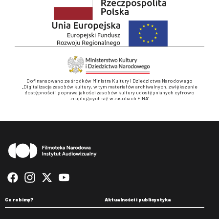
Dofinansowano ze środków Ministra Kultury i Dziedzictwa Narodowego
„Digitalizacja zasobów kultury, w tym materiałów archiwalnych, zwiększenie
dostępności i poprawa jakości zasobów kultury udostępnianych cyfrowo
znajdujących się w zasobach FINA”
Stopka
Co robimy?
Aktualności i publicystyka