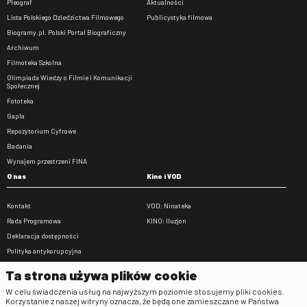
Pleograf
Aktualności
Lista Polskiego Dziedzictwa Filmowego
Publicystyka filmowa
Biogramy.pl. Polski Portal Biograficzny
Archiwum
Filmoteka Szkolna
Olimpiada Wiedzy o Filmie i Komunikacji
Społecznej
Fototeka
Gapla
Repozytorium Cyfrowe
Badania
Wynajem przestrzeni FINA
O nas
Kino i VOD
Kontakt
VOD: Ninateka
Rada Programowa
KINO: Iluzjon
Deklaracja dostępności
Polityka antykorupcyjna
BIP
Ta strona używa plików cookie
Zamówienia publiczne
W celu świadczenia usług na najwyższym poziomie stosujemy pliki cookies.
Praca w FINA
Korzystanie z naszej witryny oznacza, że będą one zamieszczane w Państwa