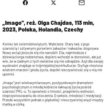
„Imago”, reż. Olga Chajdas, 113 min,
2023, Polska, Holandia, Czechy
Koniec lat osiemdziesiątych, Wybrzeże. Stary ład, z jego
szarością i sztywnym gorsetem zakazów i nakazów, dogorywa.
Nowy wciąż jeszcze się nie narodził. Ela, najmłodsza z
dziewięciorga rodzeństwa, dopiero wchodzi w dorosłość, ale już
wie, że w żadnym z tych światów się nie odnajdzie. Azyl dla swojej
wyobraźni znajduje w trójmiejskiej kontrkulturze. Dryfuje niesiona
wiatrem marzeń i głodu życia, dopóki rzeczywistość się o nią nie
upomni.
„Imago" jest wielowymiarowym, postpunkowym dramatem
psychologicznym o młodej kobiecie łaknącej życia pośród
szarości PRL-u. To opowieść o inności, pragnieniu wolności,
nieprzystosowaniu do otoczenia. O seksie, młodości i medytacji.
Przede wszystkim jednak o głębokiej i nieoczywistej więzi między
matką a córką.