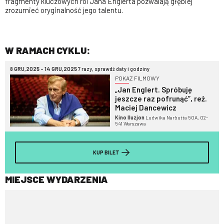
fragmenty kluczowych ról Jana Englerta pozwalają głębiej
zrozumieć oryginalność jego talentu.
W RAMACH CYKLU:
8 GRU,2025 - 14 GRU,2025
7 razy, sprawdź daty i godziny
POKAZ FILMOWY
„Jan Englert. Spróbuję
jeszcze raz pofrunąć”, reż.
Maciej Dancewicz
Kino Iluzjon
Ludwika Narbutta 50A, 02-
541 Warszawa
KUP BILET
MIEJSCE WYDARZENIA