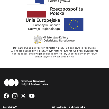
Dofinansowano ze środków Ministra Kultury i Dziedzictwa Narodowego
„Digitalizacja zasobów kultury, w tym materiałów archiwalnych, zwiększenie
dostępności i poprawa jakości zasobów kultury udostępnianych cyfrowo
znajdujących się w zasobach FINA”
Stopka
Co robimy?
Aktualności i publicystyka