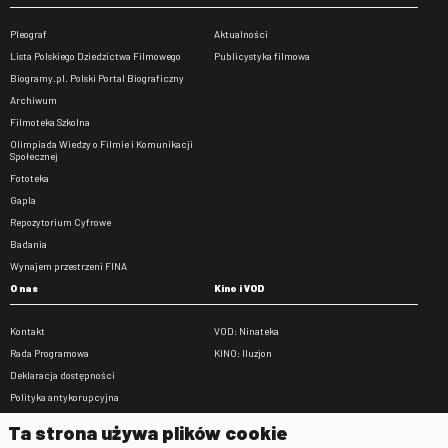
Pleograf
Aktualności
Lista Polskiego Dziedzictwa Filmowego
Publicystyka filmowa
Biogramy.pl. Polski Portal Biograficzny
Archiwum
Filmoteka Szkolna
Olimpiada Wiedzy o Filmie i Komunikacji
Społecznej
Fototeka
Gapla
Repozytorium Cyfrowe
Badania
Wynajem przestrzeni FINA
O nas
Kino i VOD
Kontakt
VOD: Ninateka
Rada Programowa
KINO: Iluzjon
Deklaracja dostępności
Polityka antykorupcyjna
BIP
Ta strona używa plików cookie
Zamówienia publiczne