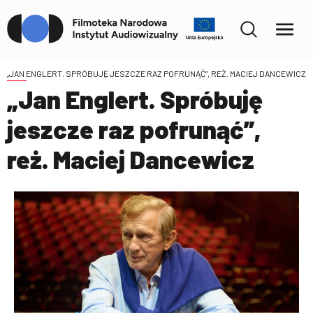
„JAN ENGLERT. SPRÓBUJĘ JESZCZE RAZ POFRUNĄĆ”, REŻ. MACIEJ DANCEWICZ
„Jan Englert. Spróbuję
jeszcze raz pofrunąć”,
reż. Maciej Dancewicz