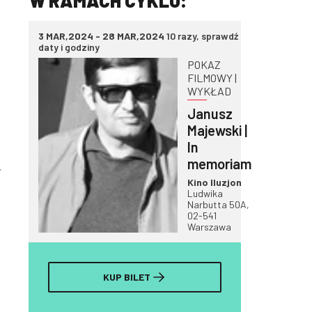
W RAMACH CYKLU:
3 MAR,2024 - 28 MAR,2024
10 razy, sprawdź
daty i godziny
POKAZ
FILMOWY |
WYKŁAD
Janusz
Majewski |
In
memoriam
w
Kino Iluzjon
Ludwika
Narbutta 50A,
02-541
Warszawa
KUP BILET