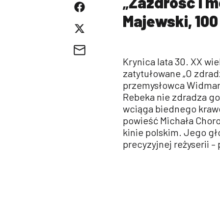
„
Zazdrość i m
Majewski, 100
Krynica lata 30. XX wie
zatytułowane „O zdrad
przemysłowca Widmara
Rebeka nie zdradza go
wciąga biednego kraw
powieść Michała Chor
kinie polskim. Jego g
precyzyjnej reżyserii 