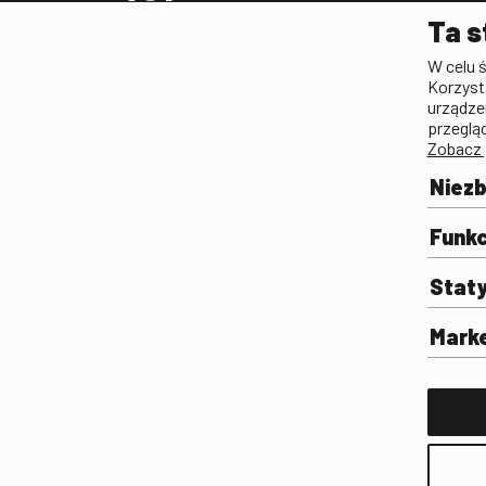
Pleograf
Ta s
Lista Polskiego Dzied
W celu 
Filmowego
Korzyst
Biogramy.pl. Polski Po
urządze
Biograficzny
przeglą
Zobacz 
Archiwum
Filmoteka Szkolna
Niez
Olimpiada Wiedzy o Fil
Komunikacji Społeczne
Funkc
Fototeka
Stat
Gapla
Repozytorium Cyfrowe
Mark
Badania
Wynajem przestrzeni 