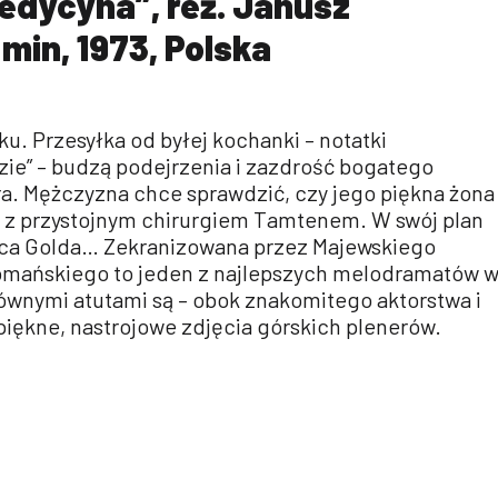
edycyna”, reż. Janusz
 min, 1973, Polska
ku. Przesyłka od byłej kochanki – notatki
zie” – budzą podejrzenia i zazdrość bogatego
. Mężczyzna chce sprawdzić, czy jego piękna żona
 z przystojnym chirurgiem Tamtenem. W swój plan
ca Golda… Zekranizowana przez Majewskiego
omańskiego to jeden z najlepszych melodramatów 
łównymi atutami są – obok znakomitego aktorstwa i
– piękne, nastrojowe zdjęcia górskich plenerów.