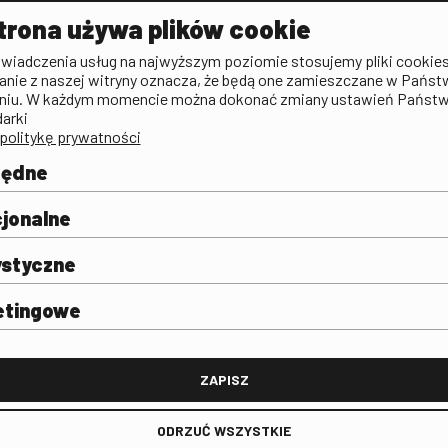
Aktualności
Kontakt
VOD: Ninat
trona używa plików cookie
zictwa
Publicystyka filmowa
Rada Programowa
KINO: Iluzj
świadczenia usług na najwyższym poziomie stosujemy pliki cookies
Deklaracja dostępności
anie z naszej witryny oznacza, że będą one zamieszczane w Państ
rtal
niu. W każdym momencie można dokonać zmiany ustawień Państ
Polityka antykorupcyjna
darki
politykę prywatności
BIP
Zamówienia publiczne
będne
Praca w FINA
mie i
j
jonalne
ystyczne
etingowe
FINA
ZAPISZ
ODRZUĆ WSZYSTKIE