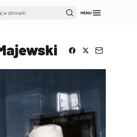
MENU
 Majewski