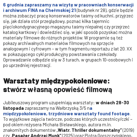
6 grudnia
zapraszamy na wizytę w pracowniach konserwacji
i archiwum FINA na Chełmskiej 21
(budynek nr 28), gdzie będzie
można zobaczyć pracę konserwatorów taśmy od kuchni, przyjrzeć
się, jak działa stół przeglądowy, poznać kilka tajemnic
pięciokondygnacyjnego magazynu taśmy niepalnej czy przejrzeć
katalog kartkowy i dowiedzieć się, w jaki sposób pozyskać można
materiały filmowe do różnych projektów. W programie są też
pokazy archiwalnych materiałów filmowych na sprzęcie
analogowym i cyfrowym – w tym fragmentu reportażu z lat 20. XX
w. pokazującego cykl produkcyjny powstawania czekolady.
Oprowadzanie odbędzie się w 3 turach, w grupach 10-osobowych i
po uprzedniej rejestracji.
Warsztaty międzypokoleniowe:
s
twórz własną opowieść filmową
Jubileuszowy program uzupełniają warsztaty:
w dniach 28-30
listopada
zapraszamy na Wałbrzyską 3/5 n
a
międzypokoleniowe, trzydniowe warsztaty found footage
.
To wyjątkowe zajęcia twórcze, podczas których uczestnicy/czki –
pod okiem reżysera Michała Bielawskiego, autora m.in.
znakomitych dokumentów „
Wiatr. Thriller dokumentalny”
(2019)
czy „
Pasażer Andrzej Munk”
(2025) oraz Piotra Gorszczyńskiego,