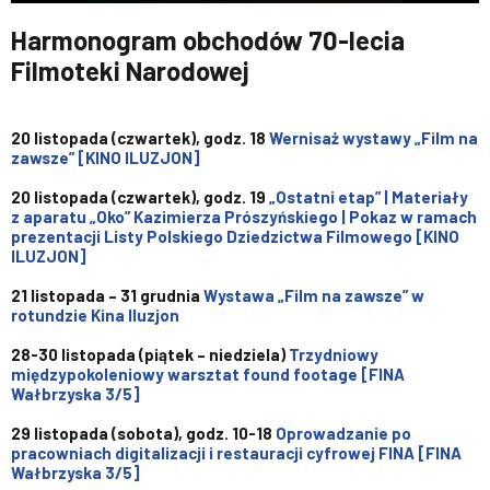
Harmonogram obchodów 70-lecia
Filmoteki Narodowej
20 listopada (czwartek), godz. 18
Wernisaż wystawy „Film na
zawsze” [KINO ILUZJON]
20 listopada (czwartek), godz. 19
„Ostatni etap” | Materiały
z aparatu „Oko” Kazimierza Prószyńskiego | Pokaz w ramach
prezentacji Listy Polskiego Dziedzictwa Filmowego [KINO
ILUZJON]
21 listopada – 31 grudnia
Wystawa „Film na zawsze” w
rotundzie Kina Iluzjon
28-30 listopada (piątek – niedziela)
Trzydniowy
międzypokoleniowy warsztat found footage [FINA
Wałbrzyska 3/5]
29 listopada (sobota), godz. 10-18
Oprowadzanie po
pracowniach digitalizacji i restauracji cyfrowej FINA [FINA
Wałbrzyska 3/5]