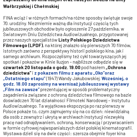
Wałbrzyskiej i Chełmskiej
FINA wciąż i w różnych formach/na różne sposoby świętuje swoje
70. urodziny. Niezmiernie ważną dla instytucji częścią tych
jubileuszowych obchodów było ogłoszenie 27 października, w
Światowym Dniu Dziedzictwa Audiowizualnego, przygotowanej
przez naszych specjalistów
Listy Polskiego Dziedzictwa
Filmowego (LPDF)
, na której znalazło się pierwszych 70 filmów,
istotnych zarówno z perspektywy historii polskiego kina, jak i
samego archiwum. Rozpoczęliśmy też cykl towarzyszących jej
spotkań i pokazów w Kinie Iluzjon – najbliższe odbędzie się w
czwartek 20 listopada
o godz. 19.00
pod hasłem
„Ochrona
dziedzictwa”
i
z pokazem filmu z aparatu „Oko”oraz
„
Ostatniego etapu”
(1947) Wandy Jakubowskiej.
Wcześniej,
o
godz. 18.00
zaprosimy na wernisaż
jubileuszowej
wystawy
„
Film na zawsze”
prezentującej w sposób problematyczny
zagadnienia związane z ochroną dziedzictwa filmowego na bazie
doświadczeń 70 lat działalności Filmoteki Narodowej – Instytutu
Audiowizualnego. Ta wyjątkowa ekspozycja po raz pierwszy w
Polsce pokaże to, czym zajmujemy się na co dzień: niewidzialną
dla osób z zewnątrz i ukrytą w archiwach instytucji niezwykłą
pracę nad odnajdywaniem, ochroną, konserwacją i przywracaniem
w formie cyfrowej najwspanialszych dzieł polskiej kinematografii.
Wystawa dzieli się na dwie części: szersza obejmie foyer kina