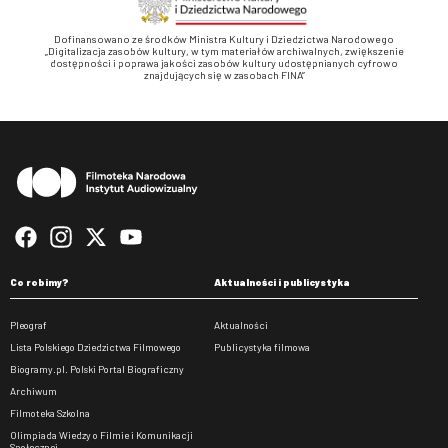
Dofinansowano ze środków Ministra Kultury i Dziedzictwa Narodowego
„Digitalizacja zasobów kultury, w tym materiałów archiwalnych, zwiększenie
dostępności i poprawa jakości zasobów kultury udostępnianych cyfrowo
znajdujących się w zasobach FINA”
Stopka
Co robimy?
Aktualności i publicystyka
Pleograf
Aktualności
Lista Polskiego Dziedzictwa Filmowego
Publicystyka filmowa
Biogramy.pl. Polski Portal Biograficzny
Archiwum
Filmoteka Szkolna
Olimpiada Wiedzy o Filmie i Komunikacji
Społecznej