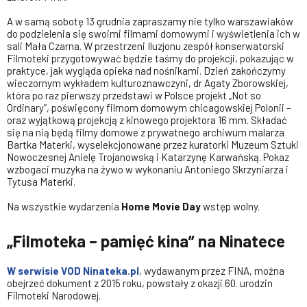
A w samą sobotę 13 grudnia zapraszamy nie tylko warszawiaków
do podzielenia się swoimi filmami domowymi i wyświetlenia ich w
sali Mała Czarna. W przestrzeni Iluzjonu zespół konserwatorski
Filmoteki przygotowywać będzie taśmy do projekcji, pokazując w
praktyce, jak wygląda opieka nad nośnikami. Dzień zakończymy
wieczornym wykładem kulturoznawczyni, dr Agaty Zborowskiej,
która po raz pierwszy przedstawi w Polsce projekt „Not so
Ordinary”, poświęcony filmom domowym chicagowskiej Polonii –
oraz wyjątkową projekcją z kinowego projektora 16 mm. Składać
się na nią będą filmy domowe z prywatnego archiwum malarza
Bartka Materki, wyselekcjonowane przez kuratorki Muzeum Sztuki
Nowoczesnej Anielę Trojanowską i Katarzynę Karwańską. Pokaz
wzbogaci muzyka na żywo w wykonaniu Antoniego Skrzyniarza i
Tytusa Materki.
Na wszystkie wydarzenia
Home Movie Day
wstęp wolny.
„Filmoteka – pamięć kina” na Ninatece
W serwisie VOD Ninateka.pl
, wydawanym przez FINA, można
obejrzeć dokument z 2015 roku, powstały z okazji 60. urodzin
Filmoteki Narodowej.