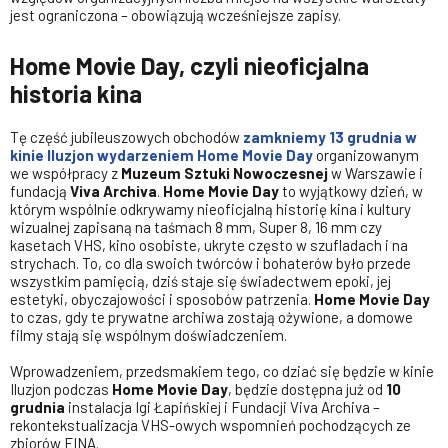
jest ograniczona – obowiązują wcześniejsze zapisy.
Home Movie Day, czyli nieoficjalna
historia kina
Tę część jubileuszowych obchodów
zamkniemy
13 grudnia
w
kinie Iluzjon wydarzeniem
Home Movie Day
organizowanym
we współpracy z
Muzeum Sztuki Nowoczesnej
w Warszawie i
fundacją
Viva Archiva
.
Home Movie Day
to wyjątkowy dzień, w
którym wspólnie odkrywamy nieoficjalną historię kina i kultury
wizualnej zapisaną na taśmach 8 mm, Super 8, 16 mm czy
kasetach VHS, kino osobiste, ukryte często w szufladach i na
strychach. To, co dla swoich twórców i bohaterów było przede
wszystkim pamięcią, dziś staje się świadectwem epoki, jej
estetyki, obyczajowości i sposobów patrzenia.
Home Movie Day
to czas, gdy te prywatne archiwa zostają ożywione, a domowe
filmy stają się wspólnym doświadczeniem.
Wprowadzeniem, przedsmakiem tego, co dziać się będzie w kinie
Iluzjon podczas
Home Movie Day
, będzie dostępna już od
10
grudnia
instalacja Igi Łapińskiej i Fundacji Viva Archiva –
rekontekstualizacja VHS-owych wspomnień pochodzących ze
zbiorów FINA.