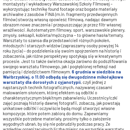
montażysty i wykładowcy Warszawskiej Szkoły Filmowej –
wykorzystując technikę found footage oraz bogate materiały
archiwalne z zasobów FINA (m.in. fragmenty przedwojennych
filmów) stworzą własną opowieść filmową, nadając dawnym
obrazom nowe znaczenia i przepuszczając je przez filtr własnej
wrażliwości. Autotematyzm filmowy, sport, warszawskie plenery,
zmysły, seksapil, kobieta/mężczyzna – to główne hasła/tematy.
Warsztaty to szansa dla przedstawicieli różnych pokoleń,
młodszych i starszych widzów (zapraszamy osoby powyżej 14
roku życia) – do podzielenia się swoim spojrzeniem na historię i
zobaczenia, jak różne perspektywy spotykają się w kreatywnym
procesie. Jest to także świetna okazja zarówno do podszlifowania
swojego warsztatu filmowego, jak i pogłębionej refleksji nad
pamięcią i dziedzictwem filmowym.
6 grudnia
w siedzibie na
Wałbrzyskiej,
o 11.00
odbędą się dwugodzinne mikołajkowe
warsztaty dla dorosłych z cyjanotypii
, czyli jednej z
najstarszych technik fotograficznych, nazywanej czasami
malowaniem słońcem, której efektem są odbitki o
charakterystycznym błękitnym zabarwieniu. Uczestnicy/czki
zajęć poznają historię dawnej fotografii, zobaczą, jak powstają
unikatowe odbitki i oczywiście będą mogli stworzyć własne
kompozycje, które potem zabiorą do domu. Zapewniamy
wszystkie potrzebne materiały, prosimy tylko o założenie
wygodnych ubrań, by się nie pobrudziły podczas pracy. Ze
względów organizacyjnych liczba miejsc na wszystkie warsztaty