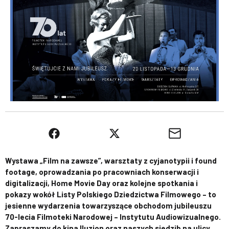
Wystawa „Film na zawsze”, warsztaty z cyjanotypii i found
footage, oprowadzania po pracowniach konserwacji i
digitalizacji, Home Movie Day oraz kolejne spotkania i
pokazy wokół Listy Polskiego Dziedzictwa Filmowego – to
jesienne wydarzenia towarzyszące obchodom jubileuszu
70-lecia Filmoteki Narodowej – Instytutu Audiowizualnego.
Zapraszamy do kina Iluzjon oraz naszych siedzib na ulicy