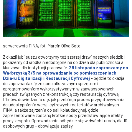
serwerownia FINA, fot. Marcin Oliva Soto
Z okazji jubileuszu otworzymy też szerzej drzwi naszych siedzib i
pokażemy od środka niedostępne na co dzień dla publiczności a
kluczowe dla instytucji pracownie.
29 listopada
zapraszamy na
Wałbrzyską 3/5 na oprowadzanie po pomieszczeniach
Działu Digitalizacji i Restauracji Cyfrowej
– będzie to okazja
do zapoznania się ze specjalistycznym sprzętem i
oprogramowaniem wykorzystywanym w zaawansowanych
pracach związanych z rekonstrukcją czy restauracją cyfrową
filmów, dowiedzenia się, jak przebiega proces przygotowywania
do udostępnienia wersji cyfrowych materiałów archiwalnych
FINA, a także zajrzenia do sali kolaudacyjnej, gdzie
zaprezentowane zostaną krótkie spoty przedstawiające efekty
pracy zespołu. Oprowadzanie odbędzie się w dwóch turach, dla 10-
osobowych grup – obowiązują zapisy.