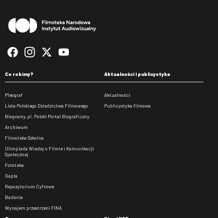
Co robimy?
Aktualności i publicystyka
Pleograf
Aktualności
Lista Polskiego Dziedzictwa Filmowego
Publicystyka filmowa
Biogramy.pl. Polski Portal Biograficzny
Archiwum
Filmoteka Szkolna
Olimpiada Wiedzy o Filmie i Komunikacji
Społecznej
Fototeka
Gapla
Repozytorium Cyfrowe
Badania
Wynajem przestrzeni FINA