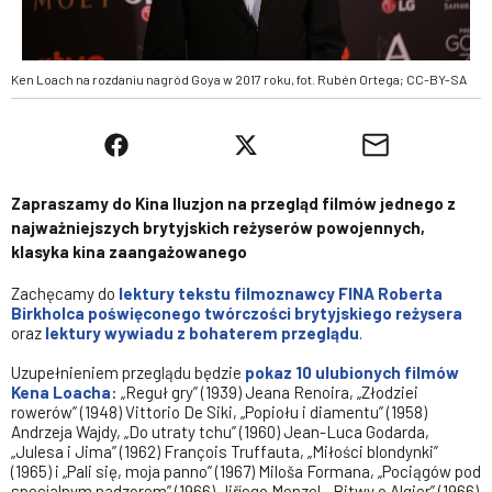
Ken Loach na rozdaniu nagród Goya w 2017 roku, fot. Rubén Ortega; CC-BY-SA
Zapraszamy do Kina Iluzjon na przegląd filmów jednego z
najważniejszych brytyjskich reżyserów powojennych,
klasyka kina zaangażowanego
Zachęcamy do
lektury tekstu filmoznawcy FINA Roberta
Birkholca poświęconego twórczości brytyjskiego reżysera
oraz
lektury wywiadu z bohaterem przeglądu
.
Uzupełnieniem przeglądu będzie
pokaz 10 ulubionych filmów
Kena Loacha
: „Reguł gry” (1939) Jeana Renoira, „Złodziei
rowerów” (1948) Vittorio De Siki, „Popiołu i diamentu” (1958)
Andrzeja Wajdy, „Do utraty tchu” (1960) Jean-Luca Godarda,
„Julesa i Jima” (1962) François Truffauta, „Miłości blondynki”
(1965) i „Pali się, moja panno” (1967) Miloša Formana, „Pociągów pod
specjalnym nadzorem” (1966) Jiříego Menzel, „Bitwy o Algier” (1966)