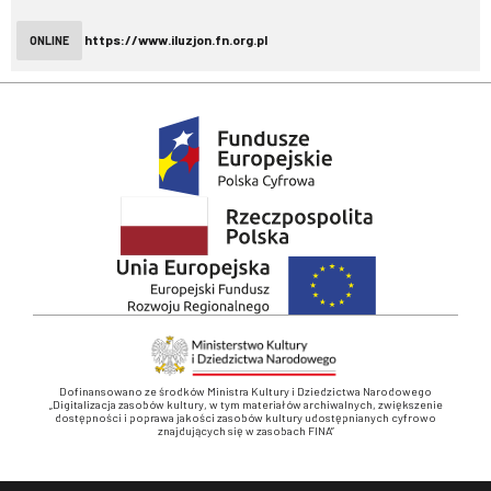
https://www.iluzjon.fn.org.pl
ONLINE
Dofinansowano ze środków Ministra Kultury i Dziedzictwa Narodowego
„Digitalizacja zasobów kultury, w tym materiałów archiwalnych, zwiększenie
dostępności i poprawa jakości zasobów kultury udostępnianych cyfrowo
znajdujących się w zasobach FINA”
Stopka