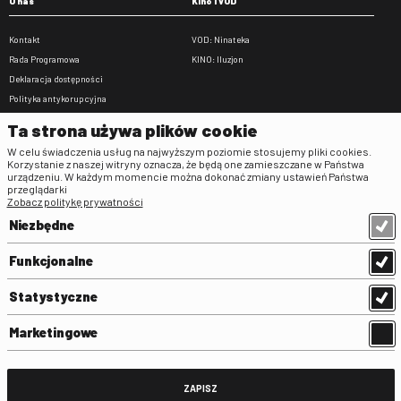
O nas
Kino i VOD
Kontakt
VOD: Ninateka
Rada Programowa
KINO: Iluzjon
Deklaracja dostępności
Polityka antykorupcyjna
BIP
Ta strona używa plików cookie
Zamówienia publiczne
W celu świadczenia usług na najwyższym poziomie stosujemy pliki cookies.
Praca w FINA
Korzystanie z naszej witryny oznacza, że będą one zamieszczane w Państwa
urządzeniu. W każdym momencie można dokonać zmiany ustawień Państwa
Regulaminy
przeglądarki
Zobacz politykę prywatności
Regulamin strony
Niezbędne
Klauzula informacyjna RODO
Regulamin użytkowania parkingu
Funkcjonalne
Regulamin użytkowania parkingu
podziemnego
Statystyczne
Standardy ochrony małoletnich
Regulamin kina Iluzjon
Marketingowe
Regulamin udziału w wydarzeniach
plenerowych na Dziedzińcu FINA
Regulamin dziedzińca
ZAPISZ
Regulamin Biblioteki