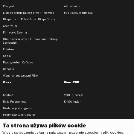
Pleograf
Aktualności
Lista Polskiego Dziedzictwa Filmowego
Publicystyka filmowa
Biogramy.pl. Polski Portal Biograficzny
Archiwum
Filmoteka Szkolna
Olimpiada Wiedzy o Filmie i Komunikacji
Społecznej
Fototeka
Gapla
Repozytorium Cyfrowe
Badania
Wynajem przestrzeni FINA
O nas
Kino i VOD
Kontakt
VOD: Ninateka
Rada Programowa
KINO: Iluzjon
Deklaracja dostępności
Polityka antykorupcyjna
BIP
Ta strona używa plików cookie
Zamówienia publiczne
W celu świadczenia usług na najwyższym poziomie stosujemy pliki cookies.