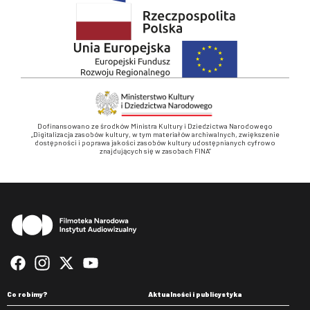
Dofinansowano ze środków Ministra Kultury i Dziedzictwa Narodowego
„Digitalizacja zasobów kultury, w tym materiałów archiwalnych, zwiększenie
dostępności i poprawa jakości zasobów kultury udostępnianych cyfrowo
znajdujących się w zasobach FINA”
Stopka
Co robimy?
Aktualności i publicystyka