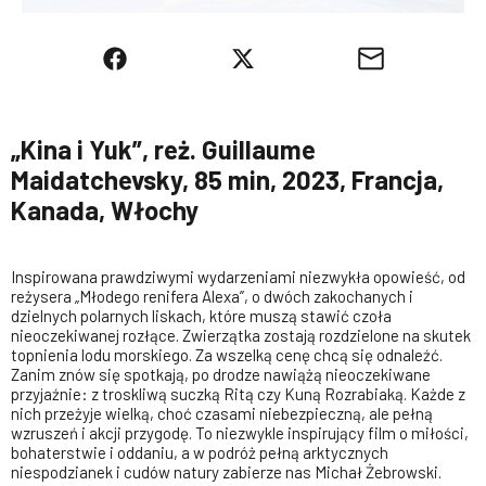
„Kina i Yuk”, reż. Guillaume
Maidatchevsky, 85 min, 2023, Francja,
Kanada, Włochy
Inspirowana prawdziwymi wydarzeniami niezwykła opowieść, od
reżysera „Młodego renifera Alexa”, o dwóch zakochanych i
dzielnych polarnych liskach, które muszą stawić czoła
nieoczekiwanej rozłące. Zwierzątka zostają rozdzielone na skutek
topnienia lodu morskiego. Za wszelką cenę chcą się odnaleźć.
Zanim znów się spotkają, po drodze nawiążą nieoczekiwane
przyjaźnie: z troskliwą suczką Ritą czy Kuną Rozrabiaką. Każde z
nich przeżyje wielką, choć czasami niebezpieczną, ale pełną
wzruszeń i akcji przygodę. To niezwykle inspirujący film o miłości,
bohaterstwie i oddaniu, a w podróż pełną arktycznych
niespodzianek i cudów natury zabierze nas Michał Żebrowski.