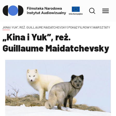
„KINA I YUK”, REŻ. GUILLAUME MAIDATCHEVSKY
| POKAZ FILMOWY | WARSZTATY
„Kina i Yuk”, reż.
Guillaume Maidatchevsky