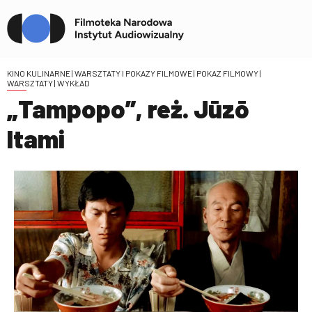
KINO KULINARNE | WARSZTATY I POKAZY FILMOWE
| POKAZ FILMOWY |
WARSZTATY | WYKŁAD
„Tampopo”, reż. Jūzō
Itami