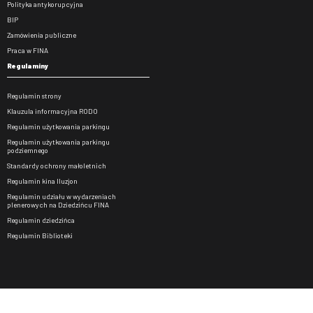
Polityka antykorupcyjna
BIP
Zamówienia publiczne
Praca w FINA
Regulaminy
Regulamin strony
Klauzula informacyjna RODO
Regulamin użytkowania parkingu
Regulamin użytkowania parkingu
podziemnego
Standardy ochrony małoletnich
Regulamin kina Iluzjon
Regulamin udziału w wydarzeniach
plenerowych na Dziedzińcu FINA
Regulamin dziedzińca
Regulamin Biblioteki