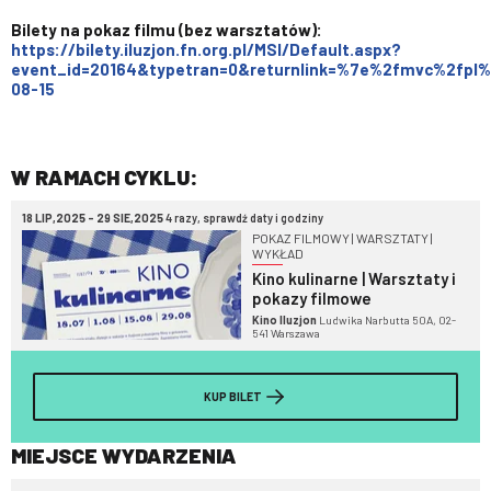
Bilety na pokaz filmu (bez warsztatów):
https://bilety.iluzjon.fn.org.pl/MSI/Default.aspx?
event_id=20164&typetran=0&returnlink=%7e%2fmvc%2fpl
08-15
W RAMACH CYKLU:
18 LIP,2025 - 29 SIE,2025
4 razy, sprawdź daty i godziny
POKAZ FILMOWY | WARSZTATY |
WYKŁAD
Kino kulinarne | Warsztaty i
pokazy filmowe
Kino Iluzjon
Ludwika Narbutta 50A, 02-
541 Warszawa
KUP BILET
MIEJSCE WYDARZENIA