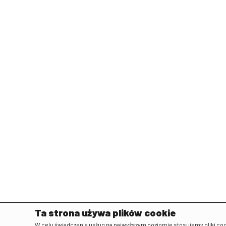
Ta strona używa plików cookie
W celu świadczenia usług na najwyższym poziomie stosujemy pliki cook