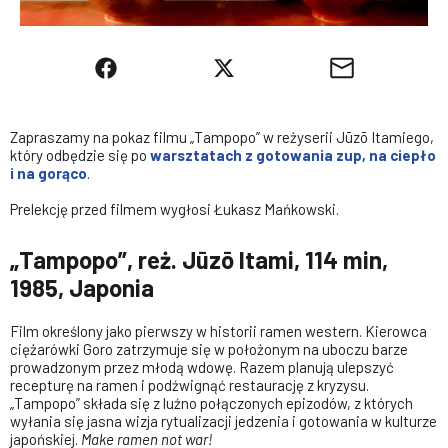
Zapraszamy na pokaz filmu „Tampopo” w reżyserii Jūzō Itamiego,
który odbędzie się po
warsztatach z gotowania zup, na ciepło
i na gorąco
.
Prelekcję przed filmem wygłosi Łukasz Mańkowski.
„Tampopo”, reż. Jūzō Itami, 114 min,
1985, Japonia
Film określony jako pierwszy w historii ramen western. Kierowca
ciężarówki Goro zatrzymuje się w położonym na uboczu barze
prowadzonym przez młodą wdowę. Razem planują ulepszyć
recepturę na ramen i podźwignąć restaurację z kryzysu.
„Tampopo” składa się z luźno połączonych epizodów, z których
wyłania się jasna wizja rytualizacji jedzenia i gotowania w kulturze
japońskiej.
Make ramen not war!