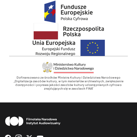
Dofinansowano ze środków Ministra Kultury i Dziedzictwa Narodowego
„Digitalizacja zasobów kultury, w tym materiałów archiwalnych, zwiększenie
dostępności i poprawa jakości zasobów kultury udostępnianych cyfrowo
znajdujących się w zasobach FINA”
Stopka