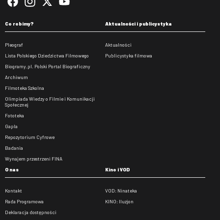
Co robimy?
Aktualności i publicystyka
Pleograf
Aktualności
Lista Polskiego Dziedzictwa Filmowego
Publicystyka filmowa
Biogramy.pl. Polski Portal Biograficzny
Archiwum
Filmoteka Szkolna
Olimpiada Wiedzy o Filmie i Komunikacji
Społecznej
Fototeka
Gapla
Repozytorium Cyfrowe
Badania
Wynajem przestrzeni FINA
O nas
Kino i VOD
Kontakt
VOD: Ninateka
Rada Programowa
KINO: Iluzjon
Deklaracja dostępności