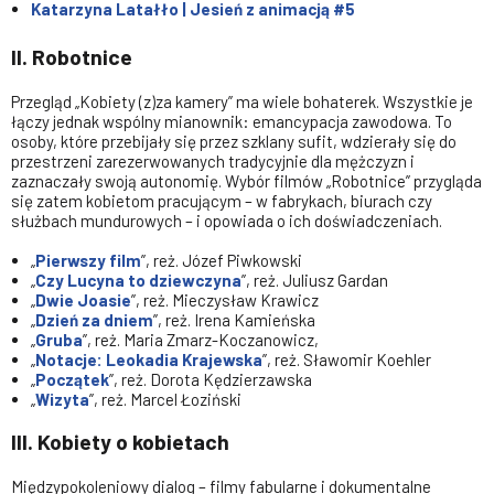
Katarzyna Latałło | Jesień z animacją #5
II. Robotnice
Przegląd „Kobiety (z)za kamery” ma wiele bohaterek. Wszystkie je
łączy jednak wspólny mianownik: emancypacja zawodowa. To
osoby, które przebijały się przez szklany sufit, wdzierały się do
przestrzeni zarezerwowanych tradycyjnie dla mężczyzn i
zaznaczały swoją autonomię. Wybór filmów „Robotnice” przygląda
się zatem kobietom pracującym – w fabrykach, biurach czy
służbach mundurowych – i opowiada o ich doświadczeniach.
„
Pierwszy film
”, reż. Józef Piwkowski
„
Czy Lucyna to dziewczyna
”, reż. Juliusz Gardan
„
Dwie Joasie
”, reż. Mieczysław Krawicz
„
Dzień za dniem
”, reż. Irena Kamieńska
„
Gruba
”, reż. Maria Zmarz-Koczanowicz,
„
Notacje: Leokadia Krajewska
”, reż. Sławomir Koehler
„
Początek
”, reż. Dorota Kędzierzawska
„
Wizyta
”, reż. Marcel Łoziński
III. Kobiety o kobietach
Międzypokoleniowy dialog – filmy fabularne i dokumentalne