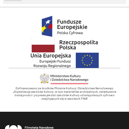
Dofinansowano ze środków Ministra Kultury i Dziedzictwa Narodowego
„Digitalizacja zasobów kultury, w tym materiałów archiwalnych, zwiększenie
dostępności i poprawa jakości zasobów kultury udostępnianych cyfrowo
znajdujących się w zasobach FINA”
Stopka