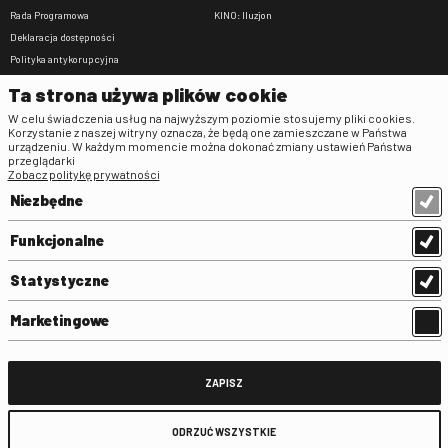
Rada Programowa
KINO: Iluzjon
Deklaracja dostępności
Polityka antykorupcyjna
BIP
Ta strona używa plików cookie
Zamówienia publiczne
W celu świadczenia usług na najwyższym poziomie stosujemy pliki cookies.
Praca w FINA
Korzystanie z naszej witryny oznacza, że będą one zamieszczane w Państwa
urządzeniu. W każdym momencie można dokonać zmiany ustawień Państwa
Regulaminy
przeglądarki
Zobacz politykę prywatności
Regulamin strony
Niezbędne
Klauzula informacyjna RODO
Regulamin użytkowania parkingu
Funkcjonalne
Regulamin użytkowania parkingu
podziemnego
Statystyczne
Standardy ochrony małoletnich
Regulamin kina Iluzjon
Marketingowe
Regulamin udziału w wydarzeniach
plenerowych na Dziedzińcu FINA
Regulamin dziedzińca
ZAPISZ
Regulamin Biblioteki
ODRZUĆ WSZYSTKIE