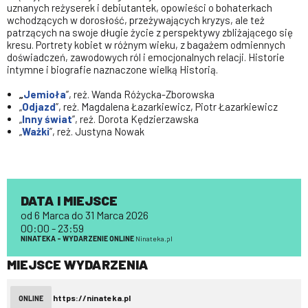
uznanych reżyserek i debiutantek, opowieści o bohaterkach
wchodzących w dorosłość, przeżywających kryzys, ale też
patrzących na swoje długie życie z perspektywy zbliżającego się
kresu. Portrety kobiet w różnym wieku, z bagażem odmiennych
doświadczeń, zawodowych ról i emocjonalnych relacji. Historie
intymne i biografie naznaczone wielką Historią.
„
Jemioła
”, reż. Wanda Różycka-Zborowska
„
Odjazd
”, reż. Magdalena Łazarkiewicz, Piotr Łazarkiewicz
„
Inny świat
”, reż. Dorota Kędzierzawska
„
Ważki
”, reż. Justyna Nowak
DATA I MIEJSCE
od 6 Marca do 31 Marca 2026
00:00 - 23:59
NINATEKA – WYDARZENIE ONLINE
Ninateka.pl
MIEJSCE WYDARZENIA
https://ninateka.pl
ONLINE