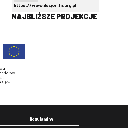
https://www.iluzjon.fn.org.pl
NAJBLIŻSZE PROJEKCJE
twa
ateriałów
ści
 się w
Regulaminy