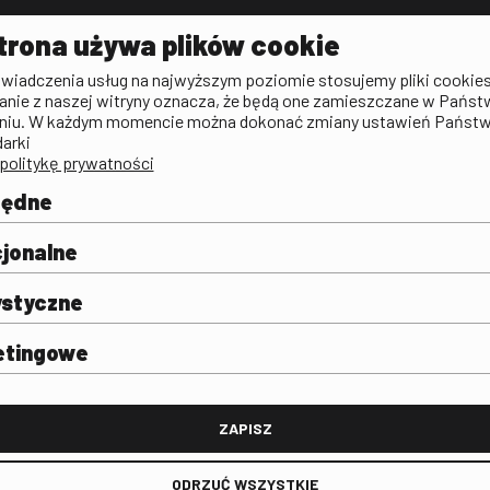
Aktualności
Kontakt
VOD: Ninat
trona używa plików cookie
zictwa
Publicystyka filmowa
Rada Programowa
KINO: Iluzj
świadczenia usług na najwyższym poziomie stosujemy pliki cookies
Deklaracja dostępności
anie z naszej witryny oznacza, że będą one zamieszczane w Państ
rtal
niu. W każdym momencie można dokonać zmiany ustawień Państ
Polityka antykorupcyjna
darki
politykę prywatności
BIP
Zamówienia publiczne
będne
Praca w FINA
mie i
j
jonalne
ystyczne
etingowe
FINA
ZAPISZ
ODRZUĆ WSZYSTKIE