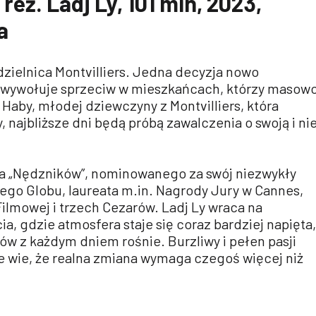
 reż. Ladj Ly, 101 min, 2023,
a
zielnica Montvilliers. Jedna decyzja nowo
 wywołuje sprzeciw w mieszkańcach, którzy masow
 Haby, młodej dziewczyny z Montvilliers, która
, najbliższe dni będą próbą zawalczenia o swoją i ni
ra „Nędzników”, nominowanego za swój niezwykły
tego Globu, laureata m.in. Nagrody Jury w Cannes,
ilmowej i trzech Cezarów. Ladj Ly wraca na
a, gdzie atmosfera staje się coraz bardziej napięta,
ów z każdym dniem rośnie. Burzliwy i pełen pasji
re wie, że realna zmiana wymaga czegoś więcej niż