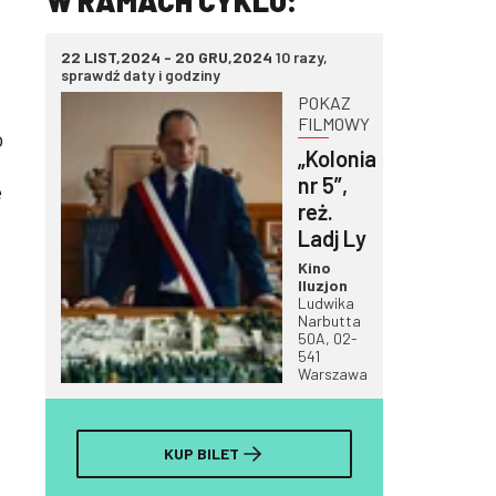
W RAMACH CYKLU:
22 LIST,2024 - 20 GRU,2024
10 razy,
sprawdź daty i godziny
POKAZ
FILMOWY
o
„Kolonia
nr 5”,
e
reż.
Ladj Ly
Kino
Iluzjon
Ludwika
Narbutta
50A, 02-
541
Warszawa
KUP BILET