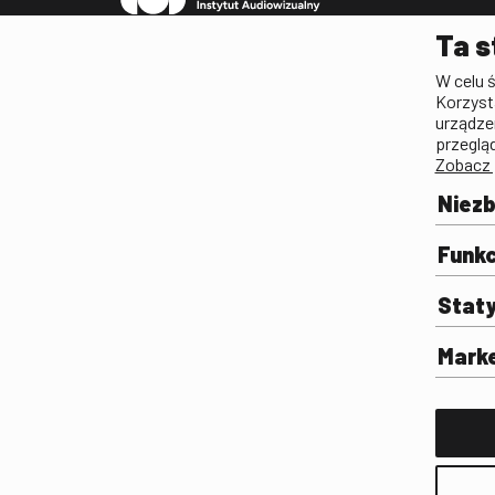
Pleograf
Ta s
Lista Polskiego Dzied
W celu 
Filmowego
Korzyst
Biogramy.pl. Polski Po
urządze
Biograficzny
przeglą
Zobacz 
Archiwum
Filmoteka Szkolna
Niez
Olimpiada Wiedzy o Fil
Komunikacji Społeczne
Funkc
Fototeka
Stat
Gapla
Repozytorium Cyfrowe
Mark
Badania
Wynajem przestrzeni 