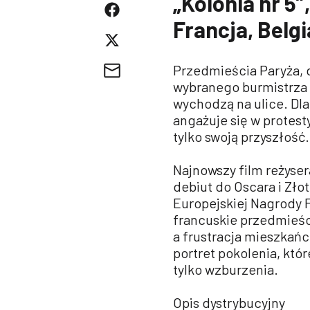
„Kolonia nr 5”,
Francja, Belgi
Przedmieścia Paryża, d
wybranego burmistrza
wychodzą na ulice. Dla
angażuje się w protesty
tylko swoją przyszłość.
Najnowszy film reżyse
debiut do Oscara i Zło
Europejskiej Nagrody F
francuskie przedmieści
a frustracja mieszkańc
portret pokolenia, któ
tylko wzburzenia.
Opis dystrybucyjny