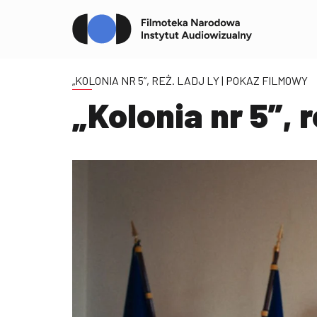
„KOLONIA NR 5”, REŻ. LADJ LY
| POKAZ FILMOWY
„Kolonia nr 5”, r