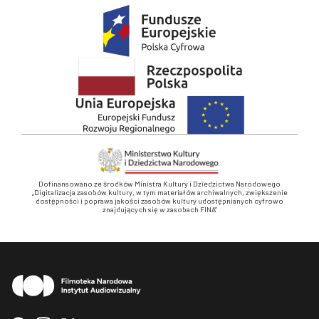
Dofinansowano ze środków Ministra Kultury i Dziedzictwa Narodowego
„Digitalizacja zasobów kultury, w tym materiałów archiwalnych, zwiększenie
dostępności i poprawa jakości zasobów kultury udostępnianych cyfrowo
znajdujących się w zasobach FINA”
Stopka