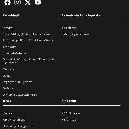
Co robimy?
Aktualności i publicystyka
Pleograf
Aktualności
Lista Polskiego Dziedzictwa Filmowego
Publicystyka filmowa
Biogramy.pl. Polski Portal Biograficzny
Archiwum
Filmoteka Szkolna
Olimpiada Wiedzy o Filmie i Komunikacji
Społecznej
Fototeka
Gapla
Repozytorium Cyfrowe
Badania
Wynajem przestrzeni FINA
O nas
Kino i VOD
Kontakt
VOD: Ninateka
Rada Programowa
KINO: Iluzjon
Deklaracja dostępności