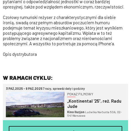
pytaniami o odpowiedzialność jednostki w coraz bardziej
opresyjnej, także pod względem ekonomicznym, rzeczywistości.
Czołowy rumuński reżyser z charakterystycznymi dla siebie
ironią, swadą oraz pełnym absurdów poczuciem humoru
podejmuje temat kryzysu mieszkaniowego, który jest wynikiem
postępującego agresywnego kapitalizmu. Wplata w to też
problemy związane z nacjonalizmem oraz nierównościami
społecznymi. A wszystko to portretuje za pomocą iPhone’a.
Opis dystrybutora
W RAMACH CYKLU:
3 PAŹ,2025 - 9 PAŹ,2025
7 razy, sprawdź daty i godziny
POKAZ FILMOWY
„Kontinental '25”, reż. Radu
Jude
Kino Iluzjon
Ludwika Narbutta 50A, 02-
541 Warszawa