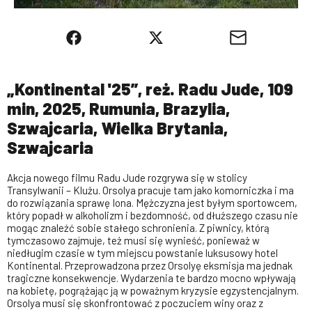
„Kontinental '25”, reż. Radu Jude, 109
min, 2025, Rumunia, Brazylia,
Szwajcaria, Wielka Brytania,
Szwajcaria
Akcja nowego filmu Radu Jude rozgrywa się w stolicy
Transylwanii – Klużu. Orsolya pracuje tam jako komorniczka i ma
do rozwiązania sprawę Iona. Mężczyzna jest byłym sportowcem,
który popadł w alkoholizm i bezdomność, od dłuższego czasu nie
mogąc znaleźć sobie stałego schronienia. Z piwnicy, którą
tymczasowo zajmuje, też musi się wynieść, ponieważ w
niedługim czasie w tym miejscu powstanie luksusowy hotel
Kontinental. Przeprowadzona przez Orsolyę eksmisja ma jednak
tragiczne konsekwencje. Wydarzenia te bardzo mocno wpływają
na kobietę, pogrążając ją w poważnym kryzysie egzystencjalnym.
Orsolya musi się skonfrontować z poczuciem winy oraz z