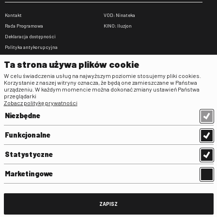
Kontakt
VOD: Ninateka
Rada Programowa
KINO: Iluzjon
Deklaracja dostępności
Polityka antykorupcyjna
BIP
Ta strona używa plików cookie
Zamówienia publiczne
W celu świadczenia usług na najwyższym poziomie stosujemy pliki cookies.
Praca w FINA
Korzystanie z naszej witryny oznacza, że będą one zamieszczane w Państwa
urządzeniu. W każdym momencie można dokonać zmiany ustawień Państwa
Regulaminy
przeglądarki
Zobacz politykę prywatności
Regulamin strony
Niezbędne
Klauzula informacyjna RODO
Regulamin użytkowania parkingu
Funkcjonalne
Regulamin użytkowania parkingu
podziemnego
Statystyczne
Standardy ochrony małoletnich
Regulamin kina Iluzjon
Marketingowe
Regulamin udziału w wydarzeniach
plenerowych na Dziedzińcu FINA
Regulamin dziedzińca
ZAPISZ
Regulamin Biblioteki