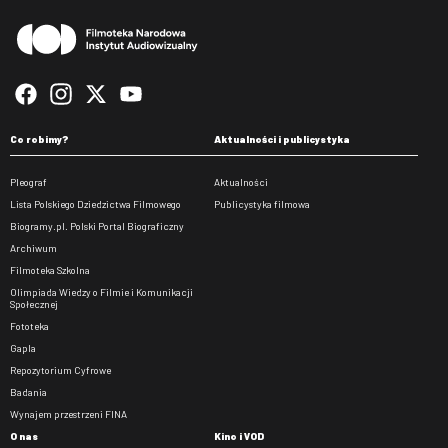
Co robimy?
Aktualności i publicystyka
Pleograf
Aktualności
Lista Polskiego Dziedzictwa Filmowego
Publicystyka filmowa
Biogramy.pl. Polski Portal Biograficzny
Archiwum
Filmoteka Szkolna
Olimpiada Wiedzy o Filmie i Komunikacji
Społecznej
Fototeka
Gapla
Repozytorium Cyfrowe
Badania
Wynajem przestrzeni FINA
O nas
Kino i VOD