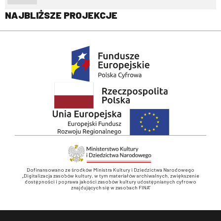
NAJBLIŻSZE PROJEKCJE
Dofinansowano ze środków Ministra Kultury i Dziedzictwa Narodowego
„Digitalizacja zasobów kultury, w tym materiałów archiwalnych, zwiększenie
dostępności i poprawa jakości zasobów kultury udostępnianych cyfrowo
znajdujących się w zasobach FINA”
Stopka