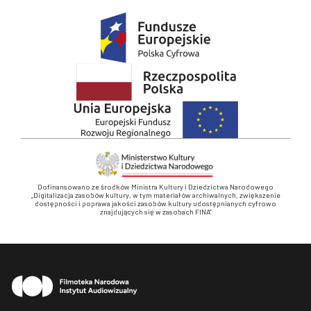
Dofinansowano ze środków Ministra Kultury i Dziedzictwa Narodowego
„Digitalizacja zasobów kultury, w tym materiałów archiwalnych, zwiększenie
dostępności i poprawa jakości zasobów kultury udostępnianych cyfrowo
znajdujących się w zasobach FINA”
Stopka