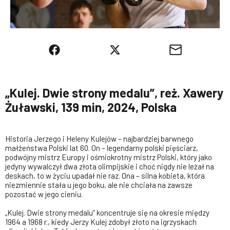
„Kulej. Dwie strony medalu”, reż. Xawery
Żuławski, 139 min, 2024, Polska
Historia Jerzego i Heleny Kulejów – najbardziej barwnego
małżeństwa Polski lat 60. On – legendarny polski pięściarz,
podwójny mistrz Europy i ośmiokrotny mistrz Polski, który jako
jedyny wywalczył dwa złota olimpijskie i choć nigdy nie leżał na
deskach, to w życiu upadał nie raz. Ona – silna kobieta, która
niezmiennie stała u jego boku, ale nie chciała na zawsze
pozostać w jego cieniu.
„Kulej. Dwie strony medalu” koncentruje się na okresie między
1964 a 1968 r., kiedy Jerzy Kulej zdobył złoto na igrzyskach