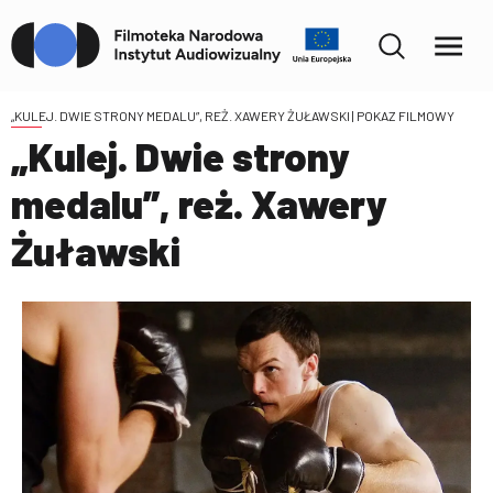
„KULEJ. DWIE STRONY MEDALU”, REŻ. XAWERY ŻUŁAWSKI
| POKAZ FILMOWY
„Kulej. Dwie strony
medalu”, reż. Xawery
Żuławski