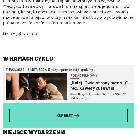
olimpijskich w Tokio, by następnie powtórzyć ten wyczyn w
Meksyku. To wielowymiarowa historia sportowca, jego triumfów
na ringu, kolorytu epoki, ale także opowieść o burzliwych losach
małżeństwa Kulejów, w którym wielka miłość była wystawiona na
próbę radzenia sobie z wielkim sukcesem.
Opis dystrybutora
W RAMACH CYKLU:
11 PAŹ,2024 - 6 LIST,2024
13 razy, sprawdź daty i godziny
POKAZ FILMOWY
„Kulej. Dwie strony medalu”,
reż. Xawery Żuławski
Kino Iluzjon
Ludwika Narbutta 50A, 02-
541 Warszawa
KUP BILET
MIEJSCE WYDARZENIA