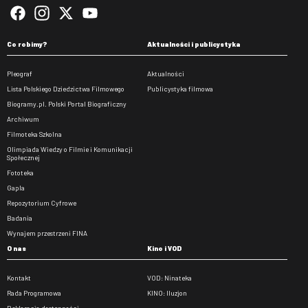
Co robimy?
Aktualności i publicystyka
Pleograf
Aktualności
Lista Polskiego Dziedzictwa Filmowego
Publicystyka filmowa
Biogramy.pl. Polski Portal Biograficzny
Archiwum
Filmoteka Szkolna
Olimpiada Wiedzy o Filmie i Komunikacji
Społecznej
Fototeka
Gapla
Repozytorium Cyfrowe
Badania
Wynajem przestrzeni FINA
O nas
Kino i VOD
Kontakt
VOD: Ninateka
Rada Programowa
KINO: Iluzjon
Deklaracja dostępności