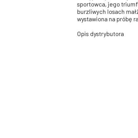
sportowca, jego triumf
burzliwych losach mał
wystawiona na próbę r
Opis dystrybutora