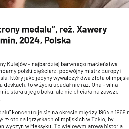
strony medalu”, reż. Xawery
 min, 2024, Polska
leny Kulejów – najbardziej barwnego małżeństwa
endarny polski pięściarz, podwójny mistrz Europy i
ski, który jako jedyny wywalczył dwa złota olimpijsk
na deskach, to w życiu upadał nie raz. Ona – silna
nie stała u jego boku, ale nie chciała na zawsze
.
alu” koncentruje się na okresie między 1964 a 1968 r
ł złoto na igrzyskach olimpijskich w Tokio, by
en wyczyn w Meksyku. To wielowymiarowa historia