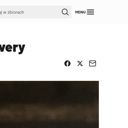
MENU
awery