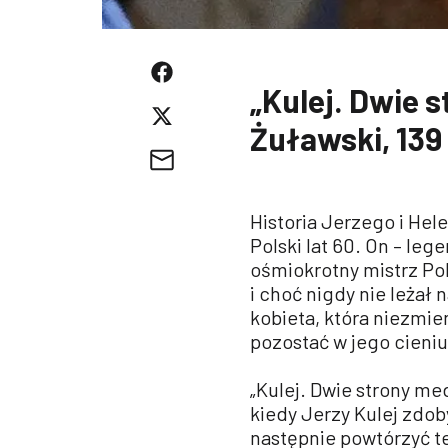
„Kulej. Dwie 
Żuławski, 139
Historia Jerzego i He
Polski lat 60. On – leg
ośmiokrotny mistrz Pol
i choć nigdy nie leżał 
kobieta, która niezmien
pozostać w jego cieniu
„Kulej. Dwie strony med
kiedy Jerzy Kulej zdoby
następnie powtórzyć t