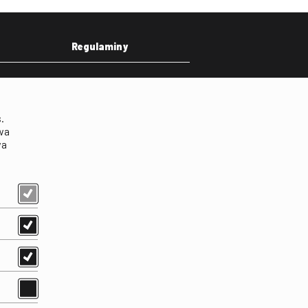
Regulaminy
eka
Regulamin strony
on
Klauzula informacyjna RODO
.
Regulamin użytkowania
wa
parkingu
wa
Regulamin użytkowania
parkingu podziemnego
Standardy ochrony
małoletnich
Regulamin kina Iluzjon
Regulamin udziału w
wydarzeniach plenerowych
na Dziedzińcu FINA
Regulamin dziedzińca
Regulamin Biblioteki