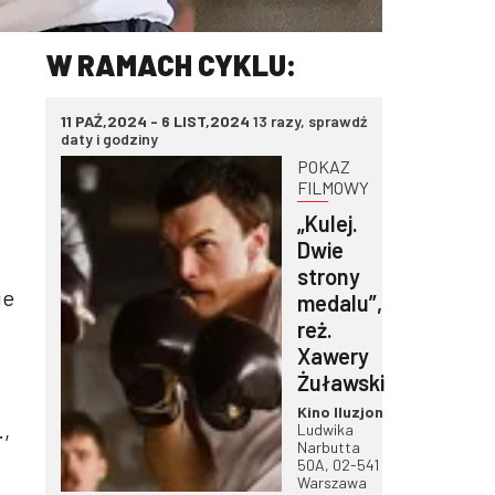
W RAMACH CYKLU:
11 PAŹ,2024 - 6 LIST,2024
13 razy, sprawdź
daty i godziny
POKAZ
FILMOWY
„Kulej.
Dwie
strony
ie
medalu”,
reż.
Xawery
Żuławski
Kino Iluzjon
.,
Ludwika
Narbutta
50A, 02-541
Warszawa