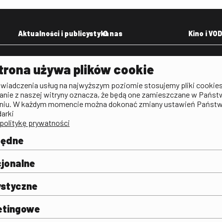
Aktualności i publicystyka
O nas
Kino i VOD
Aktualności
Kontakt
VOD: Ninat
trona używa plików cookie
zictwa
Publicystyka filmowa
Rada Programowa
KINO: Iluzj
świadczenia usług na najwyższym poziomie stosujemy pliki cookies
Deklaracja dostępności
anie z naszej witryny oznacza, że będą one zamieszczane w Państ
rtal
niu. W każdym momencie można dokonać zmiany ustawień Państ
Polityka antykorupcyjna
darki
politykę prywatności
BIP
Zamówienia publiczne
będne
Praca w FINA
mie i
j
jonalne
ystyczne
etingowe