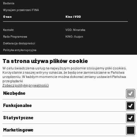
Badania
Wynajem przestrzeni FINA
O nas
Kino i VOD
Kontakt
VOD: Ninateka
Rada Programowa
KINO: Iluzjon
Deklaracja dostępności
Polityka antykorupcyjna
BIP
Ta strona używa plików cookie
Zamówienia publiczne
W celu świadczenia usług na najwyższym poziomie stosujemy pliki cookies.
Praca w FINA
Korzystanie z naszej witryny oznacza, że będą one zamieszczane w Państwa
urządzeniu. W każdym momencie można dokonać zmiany ustawień Państwa
Regulaminy
przeglądarki
Zobacz politykę prywatności
Regulamin strony
Niezbędne
Klauzula informacyjna RODO
Regulamin użytkowania parkingu
Funkcjonalne
Regulamin użytkowania parkingu
podziemnego
Statystyczne
Standardy ochrony małoletnich
Regulamin kina Iluzjon
Marketingowe
Regulamin udziału w wydarzeniach