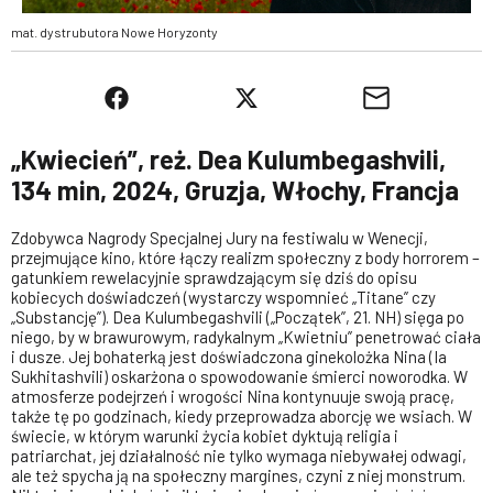
mat. dystrubutora Nowe Horyzonty
„Kwiecień”, reż. Dea Kulumbegashvili,
134 min, 2024, Gruzja, Włochy, Francja
Zdobywca Nagrody Specjalnej Jury na festiwalu w Wenecji,
przejmujące kino, które łączy realizm społeczny z body horrorem –
gatunkiem rewelacyjnie sprawdzającym się dziś do opisu
kobiecych doświadczeń (wystarczy wspomnieć „Titane” czy
„Substancję”). Dea Kulumbegashvili („Początek”, 21. NH) sięga po
niego, by w brawurowym, radykalnym „Kwietniu” penetrować ciała
i dusze. Jej bohaterką jest doświadczona ginekolożka Nina (Ia
Sukhitashvili) oskarżona o spowodowanie śmierci noworodka. W
atmosferze podejrzeń i wrogości Nina kontynuuje swoją pracę,
także tę po godzinach, kiedy przeprowadza aborcję we wsiach. W
świecie, w którym warunki życia kobiet dyktują religia i
patriarchat, jej działalność nie tylko wymaga niebywałej odwagi,
ale też spycha ją na społeczny margines, czyni z niej monstrum.