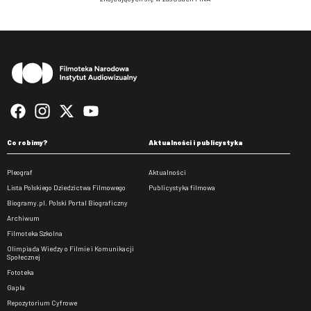
Stopka
Co robimy?
Aktualności i publicystyka
Pleograf
Aktualności
Lista Polskiego Dziedzictwa Filmowego
Publicystyka filmowa
Biogramy.pl. Polski Portal Biograficzny
Archiwum
Filmoteka Szkolna
Olimpiada Wiedzy o Filmie i Komunikacji
Społecznej
Fototeka
Gapla
Repozytorium Cyfrowe