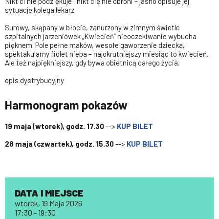
Nikt ci nie podziękuje i nikt cię nie obroni – jasno opisuje jej
sytuację kolega lekarz.
Surowy, skąpany w błocie, zanurzony w zimnym świetle
szpitalnych jarzeniówek „Kwiecień” nieoczekiwanie wybucha
pięknem. Pole pełne maków, wesołe gaworzenie dziecka,
spektakularny fiolet nieba – najokrutniejszy miesiąc to kwiecień.
Ale też najpiękniejszy, gdy bywa obietnicą całego życia.
opis dystrybucyjny
Harmonogram pokazów
19 maja (wtorek), godz. 17.30
-->
KUP BILET
28 maja (czwartek), godz. 15.30
-->
KUP BILET
DATA I MIEJSCE
wtorek, 19 Maja 2026
17:30 - 19:30