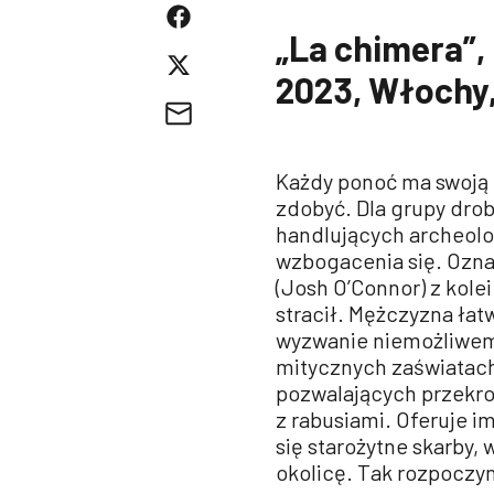
„La chimera”, 
2023, Włochy,
Każdy ponoć ma swoją 
zdobyć. Dla grupy dro
handlujących archeolo
wzbogacenia się. Ozna
(Josh O’Connor) z kole
stracił. Mężczyzna łat
wyzwanie niemożliwemu
mitycznych zaświatac
pozwalających przekroc
z rabusiami. Oferuje i
się starożytne skarby,
okolicę. Tak rozpoczy