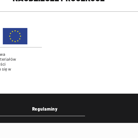
twa
ateriałów
ści
 się w
Regulaminy
eka
Regulamin strony
on
Klauzula informacyjna RODO