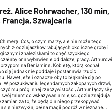
reż. Alice Rohrwacher, 130 min,
 Francja, Szwajcaria
Chimerę. Coś, o czym marzy, ale nie może tego
bnych złodziejaszków rabujących okoliczne groby i
gicznymi znaleziskami to chęć szybkiego
czałaby ona wybawienie od dalszej pracy. Arthurow
i przypomina Beniaminę. Kobietę, którą kochał i
wo się jednak nie poddaje i postanawia rzucić
. Nawet jeżeli oznaczałoby to błąkanie się po
h. W poszukiwaniu legendarnych zakopanych drzwi,
zyć mu próg innej rzeczywistości, Arthur łączy siły
m swój talent do wskazywania miejsc, gdzie znajdują
 w zamian za to, że będą dla niego przekopywać
na się niezwykła, pełna magii podróż w nieznane…