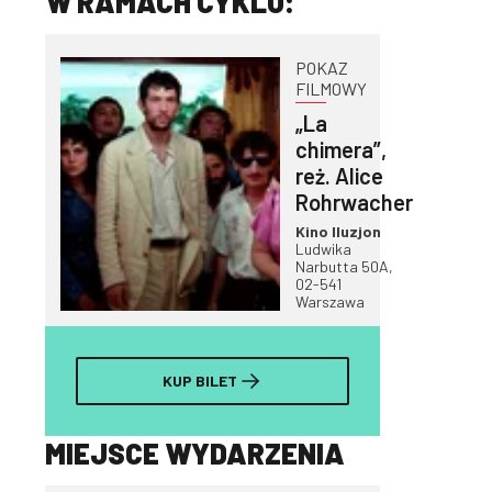
W RAMACH CYKLU:
POKAZ
FILMOWY
„La
chimera”,
reż. Alice
Rohrwacher
Kino Iluzjon
Ludwika
i
Narbutta 50A,
02-541
Warszawa
KUP BILET
MIEJSCE WYDARZENIA