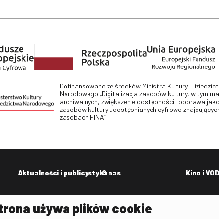
Dofinansowano ze środków Ministra Kultury i Dziedzic
Narodowego „Digitalizacja zasobów kultury, w tym m
archiwalnych, zwiększenie dostępności i poprawa jako
zasobów kultury udostępnianych cyfrowo znajdujących
zasobach FINA”
Aktualności i publicystyka
O nas
Kino i VOD
Aktualności
Kontakt
VOD: Ninat
trona używa plików cookie
zictwa
Publicystyka filmowa
Rada Programowa
KINO: Iluzj