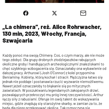
„La chimera”, reż. Alice Rohrwacher,
130 min, 2023, Włochy, Francja,
Szwajcaria
Każdy ponoć ma swoją Chimerę. Coś, o czym marzy, ale nie może
tego zdobyć. Dla grupy drobnych złodziejaszków rabujących
okoliczne groby i handlujących archeologicznymi znaleziskami to
chęć szybkiego wzbogacenia się. Oznaczałaby ona wybawienie od
dalszej pracy. Arthurowi (Josh O’Connor) z kolei przypomina
Beniaminę. Kobietę, którą kochał i stracił. Mężczyzna łatwo się
jednak nie poddaje i postanawia rzucić wyzwanie niemożliwemu.
Nawet jeżeli oznaczałoby to błąkanie się po mitycznych
zaświatach. W poszukiwaniu legendarnych zakopanych drzwi,
pozwalających przekroczyć mu próg innej rzeczywistości, Arthur
łączy siły z rabusiami. Oferuje im swój talent do wskazywania
miejsc, gdzie znajdują się starożytne skarby, w zamian za to, że
będą dla niego przekopywać okolicę. Tak rozpoczyna się