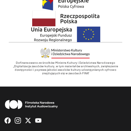
Dofinansowano ze środków Ministra Kultury i Dziedzictwa Narodowego
„Digitalizacja zasobów kultury, w tym materiałów archiwalnych, zwiększenie
dostępności i poprawa jakości zasobów kultury udostępnianych cyfrowo
znajdujących się w zasobach FINA”
Stopka