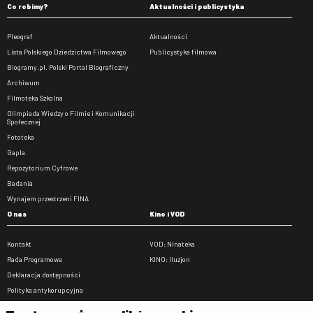
Co robimy?
Aktualności i publicystyka
Pleograf
Aktualności
Lista Polskiego Dziedzictwa Filmowego
Publicystyka filmowa
Biogramy.pl. Polski Portal Biograficzny
Archiwum
Filmoteka Szkolna
Olimpiada Wiedzy o Filmie i Komunikacji
Społecznej
Fototeka
Gapla
Repozytorium Cyfrowe
Badania
Wynajem przestrzeni FINA
O nas
Kino i VOD
Kontakt
VOD: Ninateka
Rada Programowa
KINO: Iluzjon
Deklaracja dostępności
Polityka antykorupcyjna
BIP