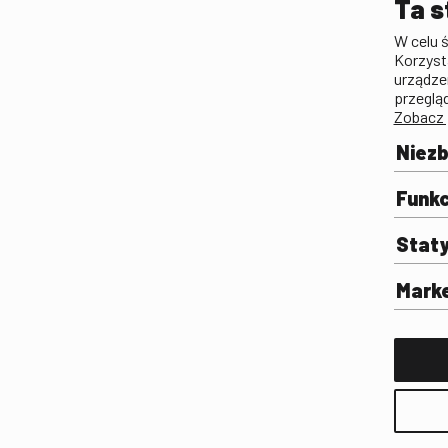
Ta s
Lista Polskiego Dzied
W celu 
Filmowego
Korzyst
Biogramy.pl. Polski Po
urządze
Biograficzny
przeglą
Zobacz 
Archiwum
Filmoteka Szkolna
Niez
Olimpiada Wiedzy o Fil
Komunikacji Społeczne
Funkc
Fototeka
Stat
Gapla
Repozytorium Cyfrowe
Mark
Badania
Wynajem przestrzeni 