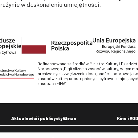
drużynie w doskonaleniu umiejętności.
Dofinansowano ze środków Ministra Kultury i Dziedzic
Narodowego „Digitalizacja zasobów kultury, w tym m
archiwalnych, zwiększenie dostępności i poprawa jako
zasobów kultury udostępnianych cyfrowo znajdujących
zasobach FINA”
Aktualności i publicystyka
O nas
Kino i VOD
Aktualności
Kontakt
VOD: Ninat