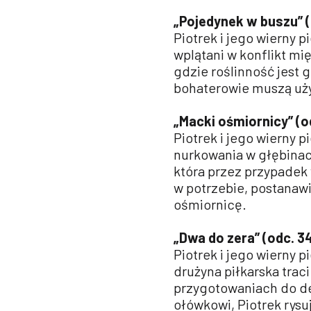
„Pojedynek w buszu” (o
Piotrek i jego wierny p
wplątani w konflikt m
gdzie roślinność jest 
bohaterowie muszą uży
„Macki ośmiornicy” (od
Piotrek i jego wierny 
nurkowania w głębinac
która przez przypadek 
w potrzebie, postanaw
ośmiornicę.
„Dwa do zera” (odc. 34
Piotrek i jego wierny
drużyna piłkarska traci
przygotowaniach do d
ołówkowi, Piotrek rys