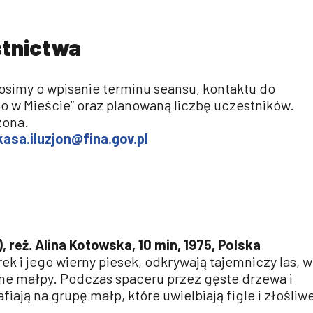
stnictwa
osimy o wpisanie terminu seansu, kontaktu do
to w Mieście” oraz planowaną liczbę uczestników.
zona.
kasa.iluzjon@fina.gov.pl
), reż. Alina Kotowska, 10 min, 1975, Polska
ek i jego wierny piesek, odkrywają tajemniczy las, w
ne małpy. Podczas spaceru przez gęste drzewa i
afiają na grupę małp, które uwielbiają figle i złośliw