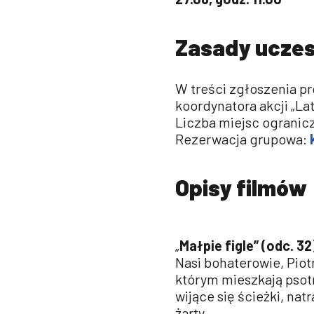
Zasady ucze
W treści zgłoszenia pr
koordynatora akcji „La
Liczba miejsc ogranic
Rezerwacja grupowa:
Opisy filmów
„
Małpie figle” (odc. 32
Nasi bohaterowie, Piotr
którym mieszkają psot
wijące się ścieżki, natr
żarty.