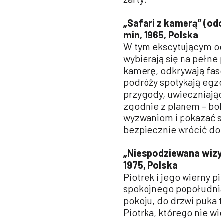
„Safari z kamerą” (odc
min, 1965, Polska
W tym ekscytującym o
wybierają się na pełne
kamerę, odkrywają fasc
podróży spotykają egz
przygody, uwieczniając
zgodnie z planem – b
wyzwaniom i pokazać s
bezpiecznie wrócić do
„Niespodziewana wizyt
1975, Polska
Piotrek i jego wierny
spokojnego popołudnia
pokoju, do drzwi puka t
Piotrka, którego nie wi