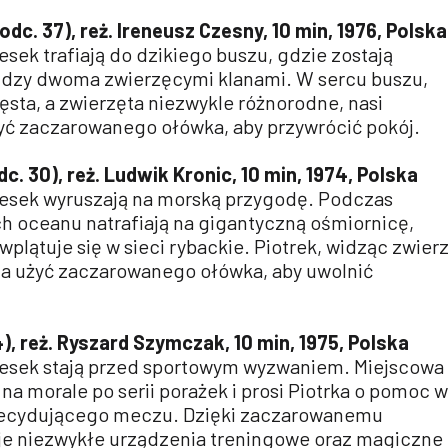
dc. 37), reż. Ireneusz Czesny, 10 min, 1976, Polska
iesek trafiają do dzikiego buszu, gdzie zostają
iędzy dwoma zwierzęcymi klanami. W sercu buszu,
gęsta, a zwierzęta niezwykle różnorodne, nasi
ć zaczarowanego ołówka, aby przywrócić pokój.
c. 30), reż.
Ludwik Kronic, 10 min, 1974, Polska
piesek wyruszają na morską przygodę. Podczas
h oceanu natrafiają na gigantyczną ośmiornicę,
wplątuje się w sieci rybackie. Piotrek, widząc zwier
ia użyć zaczarowanego ołówka, aby uwolnić
), reż. Ryszard Szymczak, 10 min, 1975, Polska
 piesek stają przed sportowym wyzwaniem. Miejscowa
 na morale po serii porażek i prosi Piotrka o pomoc w
ecydującego meczu. Dzięki zaczarowanemu
uje niezwykłe urządzenia treningowe oraz magiczne