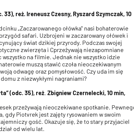
. 33), reż. Ireneusz Czesny, Ryszard Szymczak, 10
dcinku „Zaczarowanego ołówka" nasi bohaterowie
 przygód safari. Uzbrojeni w zaczarowany ołówek i
ynujący świat dzikiej przyrody. Podczas swojej
otyczne zwierzęta i Cprzeżywają niezapomniane
 wszystko na filmie. Jednak nie wszystko idzie
ohaterowie muszą stawić czoła nieoczekiwanym
woją odwagę oraz pomysłowość. Czy uda im się
 domu z niezwykłymi nagraniami?
a” (odc. 35), reż
.
Zbigniew Czernelecki, 10 min,
 piesek przeżywają nieoczekiwane spotkanie. Pewneg
, gdy Piotvrek jest zajęty rysowaniem w swoim
ajemniczy gość. Okazuje się, że to stary przyjaciel
dział od wielu lat.