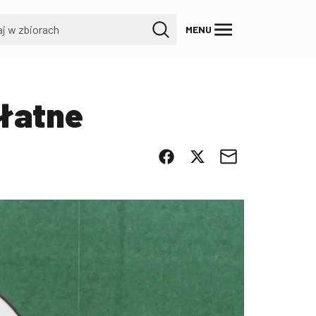
MENU
płatne