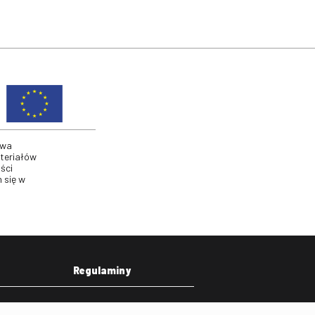
twa
ateriałów
ści
 się w
Regulaminy
eka
Regulamin strony