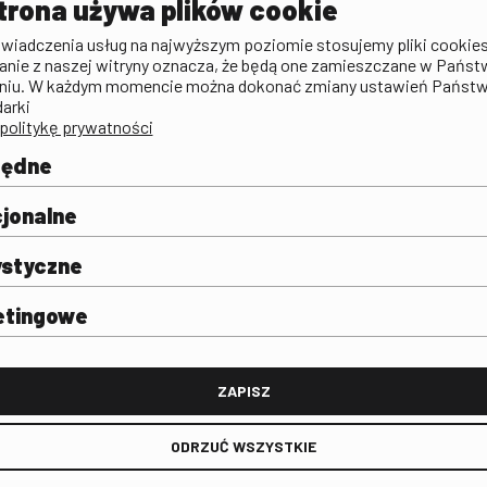
trona używa plików cookie
zictwa
Publicystyka filmowa
Rada Programowa
KINO: Iluzj
świadczenia usług na najwyższym poziomie stosujemy pliki cookies
Deklaracja dostępności
anie z naszej witryny oznacza, że będą one zamieszczane w Państ
rtal
niu. W każdym momencie można dokonać zmiany ustawień Państ
Polityka antykorupcyjna
darki
politykę prywatności
BIP
Zamówienia publiczne
będne
Praca w FINA
mie i
j
jonalne
ystyczne
etingowe
FINA
ZAPISZ
ODRZUĆ WSZYSTKIE