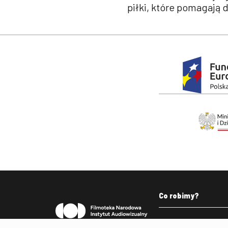
piłki, które pomagają 
Stopka
Co robimy?
Pleograf