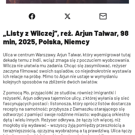
„Listy z Wilczej”, reż. Arjun Talwar, 98
min, 2025, Polska, Niemcy
Ulica w centrum Warszawy. Arjun Talwar, który wyemigrował tutaj
dekadę temu z Indii, wciąż zmaga się z poczuciem wyobcowania.
Wilcza nie ułatwia mu zadania. Chcąc się zasymilować, reżyser
zaczyna filmować swoich sąsiadów, co niejednokrotnie wystawia
ich relacje na próbę. Mimo to Arjun nie ustaje w wymyślaniu
kolejnych sposobów na zbliżenie dwóch światów.
Z pomocą Mo, przyjaciółki ze studiów, również imigrantki i
reżyserki, Arjun odkrywa tajemnice ulicy, z której wyłania się sieć
fascynujących postaci: listonosza, który oprócz listów dostarcza
recepty na samotność; przybysza z Damaszku starającego się
odtworzyć z pamięci swoje rodzinne miasto; wędrującą orkiestrę
dętą i wielu innych. Reżyser odkrywa, że łączy ich więcej, niż
mogłoby się wydawać – wszyscy żyją pomiędzy przeszłością a
teraźniejszością, ojczyzną wyobrażoną a tą prawdziwą. Ulica łączy