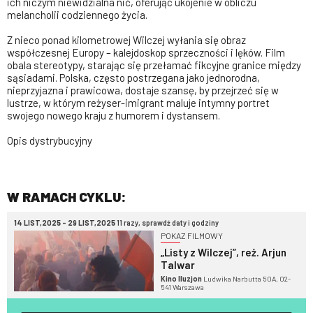
ich niczym niewidzialna nić, oferując ukojenie w obliczu
melancholii codziennego życia.
Z nieco ponad kilometrowej Wilczej wyłania się obraz
współczesnej Europy – kalejdoskop sprzeczności i lęków. Film
obala stereotypy, starając się przełamać fikcyjne granice między
sąsiadami. Polska, często postrzegana jako jednorodna,
nieprzyjazna i prawicowa, dostaje szansę, by przejrzeć się w
lustrze, w którym reżyser-imigrant maluje intymny portret
swojego nowego kraju z humorem i dystansem.
Opis dystrybucyjny
W RAMACH CYKLU:
14 LIST,2025 - 29 LIST,2025
11 razy, sprawdź daty i godziny
POKAZ FILMOWY
„Listy z Wilczej”, reż. Arjun
Talwar
Kino Iluzjon
Ludwika Narbutta 50A, 02-
541 Warszawa