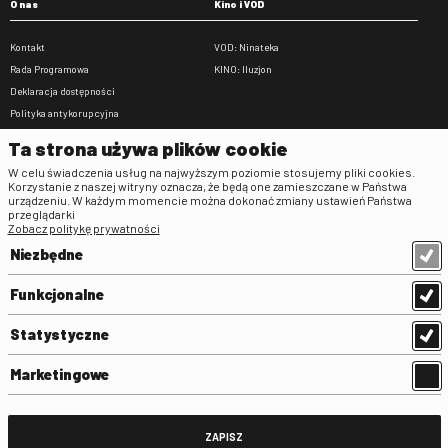
O nas
Kino i VOD
Kontakt
VOD: Ninateka
Rada Programowa
KINO: Iluzjon
Deklaracja dostępności
Polityka antykorupcyjna
BIP
Ta strona używa plików cookie
Zamówienia publiczne
W celu świadczenia usług na najwyższym poziomie stosujemy pliki cookies.
Praca w FINA
Korzystanie z naszej witryny oznacza, że będą one zamieszczane w Państwa
urządzeniu. W każdym momencie można dokonać zmiany ustawień Państwa
Regulaminy
przeglądarki
Zobacz politykę prywatności
Regulamin strony
Niezbędne
Klauzula informacyjna RODO
Regulamin użytkowania parkingu
Funkcjonalne
Regulamin użytkowania parkingu
podziemnego
Statystyczne
Standardy ochrony małoletnich
Regulamin kina Iluzjon
Marketingowe
Regulamin udziału w wydarzeniach
plenerowych na Dziedzińcu FINA
Regulamin dziedzińca
ZAPISZ
Regulamin Biblioteki