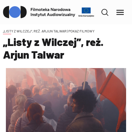
„LISTY Z WILCZEJ”, REŻ. ARJUN TALWAR
| POKAZ FILMOWY
„Listy z Wilczej”, reż.
Arjun Talwar