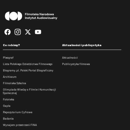
Stopka
Co robimy?
Aktualności i publicystyka
Pleograf
Aktualności
Lista Polskiego Dziedzictwa Filmowego
Publicystyka filmowa
Biogramy.pl. Polski Portal Biograficzny
Archiwum
Filmoteka Szkolna
Olimpiada Wiedzy o Filmie i Komunikacji
Społecznej
Fototeka
Gapla
Repozytorium Cyfrowe
Badania
Wynajem przestrzeni FINA