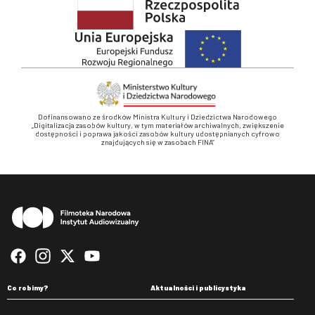
Dofinansowano ze środków Ministra Kultury i Dziedzictwa Narodowego
„Digitalizacja zasobów kultury, w tym materiałów archiwalnych, zwiększenie
dostępności i poprawa jakości zasobów kultury udostępnianych cyfrowo
znajdujących się w zasobach FINA”
Stopka
Co robimy?
Aktualności i publicystyka