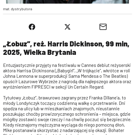
mat. dystrybutora
„Łobuz”, reż. Harris Dickinson, 99 min,
2025, Wielka Brytania
Entuzjastycznie przyjęty na festiwalu w Cannes debiut reżyserski
aktora Harrisa Dickinsona („Babygirl”, „W trójkącie”, wkrótce w roli
Johna Lennona w superprodukcji Sama Mendesa o The Beatles)
opuścił Lazurowe Wybrzeże z nagrodą dla najlepszego aktora oraz
wyróżnieniem FIPRESCI w sekcji Un Certain Regard.
Tytułowy „Łobuz”, brawurowo zagrany przez Franka Dillane’a, to
młody Londyńczyk toczący codzienną walkę o przetrwanie. Dni
spędza na ulicy lub w mieszkaniach znajomych, nieustannie
poszukując choćby prowizorycznego schronienia – miejsca, gdzie
mógłby zostawić swoje rzeczy i na chwilę poczuć się bezpiecznie.
Kiedy nieznajomy mężczyzna wyciąga do niego pomocną dłoń,
Mike postanawia skorzystać z nadarzającej się okazji. Bohater