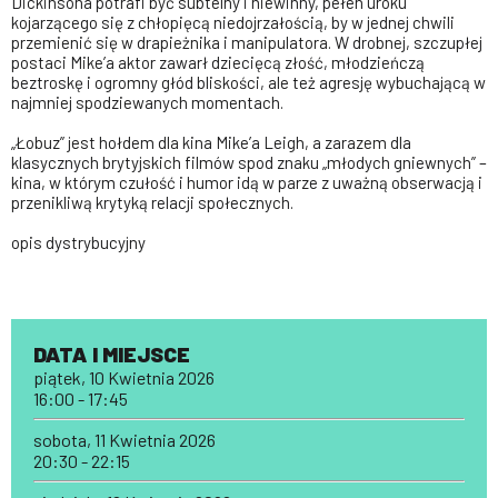
Dickinsona potrafi być subtelny i niewinny, pełen uroku
kojarzącego się z chłopięcą niedojrzałością, by w jednej chwili
przemienić się w drapieżnika i manipulatora. W drobnej, szczupłej
postaci Mike’a aktor zawarł dziecięcą złość, młodzieńczą
beztroskę i ogromny głód bliskości, ale też agresję wybuchającą w
najmniej spodziewanych momentach.
„Łobuz” jest hołdem dla kina Mike’a Leigh, a zarazem dla
klasycznych brytyjskich filmów spod znaku „młodych gniewnych” –
kina, w którym czułość i humor idą w parze z uważną obserwacją i
przenikliwą krytyką relacji społecznych.
opis dystrybucyjny
DATA I MIEJSCE
piątek, 10 Kwietnia 2026
16:00 - 17:45
sobota, 11 Kwietnia 2026
20:30 - 22:15