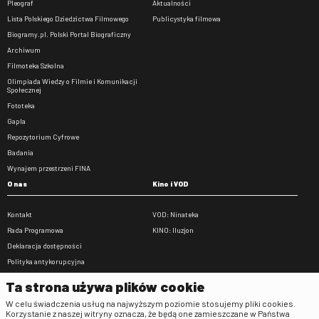
Pleograf
Aktualności
Lista Polskiego Dziedzictwa Filmowego
Publicystyka filmowa
Biogramy.pl. Polski Portal Biograficzny
Archiwum
Filmoteka Szkolna
Olimpiada Wiedzy o Filmie i Komunikacji
Społecznej
Fototeka
Gapla
Repozytorium Cyfrowe
Badania
Wynajem przestrzeni FINA
O nas
Kino i VOD
Kontakt
VOD: Ninateka
Rada Programowa
KINO: Iluzjon
Deklaracja dostępności
Polityka antykorupcyjna
BIP
Ta strona używa plików cookie
Zamówienia publiczne
W celu świadczenia usług na najwyższym poziomie stosujemy pliki cookies.
Praca w FINA
Korzystanie z naszej witryny oznacza, że będą one zamieszczane w Państwa